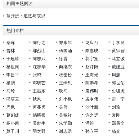
相同主题阅读
章开沅：追忆与哀思
热门专栏
秦晖
陈行之
郑永年
龙应台
丁学良
曹林
鄢烈山
傅国涌
陈嘉映
黄宗智
于建嵘
陈志武
徐贲
郭宇宽
马立诚
杨祖陶
沈志华
向继东
赵汀阳
戴建业
李昌平
张鸣
杨奎松
王海光
周濂
杨鹏
邓晓芒
王缉思
陈奉孝
郭世佑
马玲
王振东
狄马
袁伟时
史啸虎
熊培云
秋风
刘小枫
孟令伟
雷一宁
周枫
蒋兆勇
吴伟
沙叶新
刘瑜
葛剑雄
储昭根
吴稼祥
许之远
袁刚
杨小凯
吴励生
朱学勤
潘维
郑秉文
莫于川
羽之野
谢志浩
孙立平
杨光