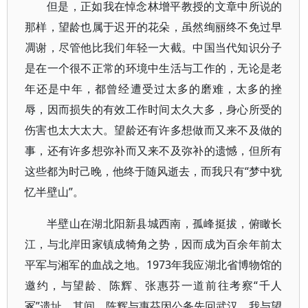
但是，正如我在悼念林增平教授的文章中所说的
那样，望龄也属于迟开的花朵，虽然绚丽终不免过早
凋谢，尽管他比我们年轻一大截。中国当代知识分子
是在一个很不正常的环境中生活与工作的，无论是老
年还是中年，都曾经遭受过太多的磨难，太多的挫
辱，因而损失的有效工作时间太久大多，身心所受的
伤害也太大太大。望龄还有许多想做而又来不及做的
事，还有许多想弥补而又来不及弥补的遗憾，但所有
这些都为时己晚，他终于随风逝去，而我只有“梦中犹
忆半壁山”。
半壁山在湖北阳新县城西南，孤峰挺拔，俯瞰长
江，与北岸田家镇成犄角之势，因而成为百余年前太
平军与湘军的血战之地。1973年我应湖北省博物馆的
邀约，与望龄、陈辉、张惠芬一道前往考察“千人
冢”遗址。其间，陈辉与惠芬因公务先回武汉，我与望