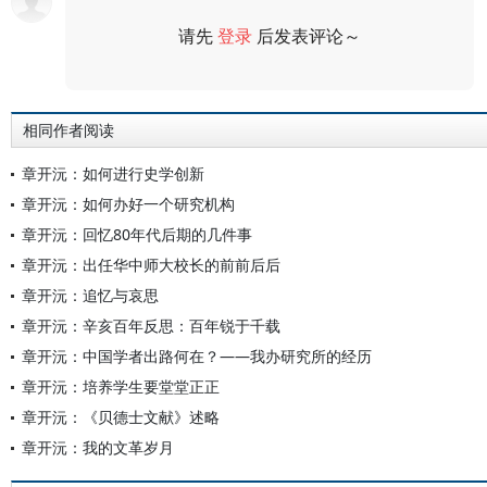
请先
登录
后发表评论～
评论
相同作者阅读
章开沅：如何进行史学创新
章开沅：如何办好一个研究机构
章开沅：回忆80年代后期的几件事
章开沅：出任华中师大校长的前前后后
章开沅：追忆与哀思
章开沅：辛亥百年反思：百年锐于千载
章开沅：中国学者出路何在？——我办研究所的经历
章开沅：培养学生要堂堂正正
章开沅：《贝德士文献》述略
章开沅：我的文革岁月