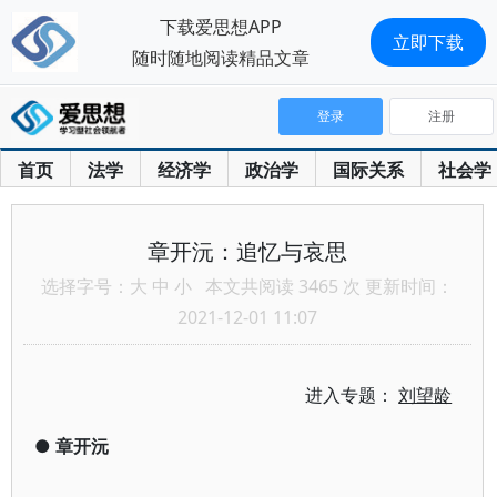
下载爱思想APP
立即下载
随时随地阅读精品文章
登录
注册
首页
法学
经济学
政治学
国际关系
社会学
章开沅：追忆与哀思
选择字号：
大
中
小
本文共阅读 3465 次 更新时间：
2021-12-01 11:07
进入专题：
刘望龄
●
章开沅