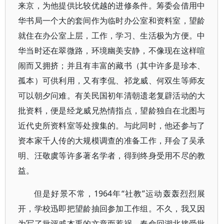
来京，为他提供比较优越的进修条件。筹委会借用中
华书局一个大的套间作为临时办公室和资料室，望龄
就住在办公室上层，工作，学习、生活极为方便。中
华当时还在翠微路，环境幽美安静，不像现在这样喧
闹而又拥挤；并且有丰富的藏书（其中许多是珍本、
孤本）可供利用，又有李侃、祁龙威、何双生等师友
可以朝夕问难。有关民国初年清朝遗老复辟活动的大
批资料，便是经龙威兄热情指点，望龄独自在北图与
近代史所资料室等处搜集的。与此同时，他还参与了
资本家千人传的大规模调查的准备工作，拜会了吴承
明、汪敬虞等许多著名学者，得到终身受用不尽的教
益。
但是好景不常，1964年“社教”运动轰轰烈烈展
开，学校迅即把望龄抽回参加工作组。不久，我又因
为写了批评戚本禹的文章而惹祸，奉命回湖北接受批