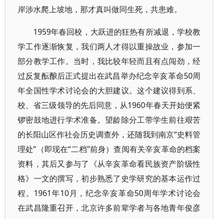
岸涉水爬上坡地，那才真叫做同生死，共患难。
1959年春回校，大跃进的狂热有所减退，学校教
学工作逐渐恢复，我们两人才得以重操故业，参加一
部分教学工作。当时，我比较年轻而且有点闯劲，经
过反复酝酿后正式提出在武昌举办纪念辛亥革命50周
年全国性学术讨论会的大胆建议。这个建议得到系、
校、省三级领导的先后同意，从1960年春天开始便紧
锣密鼓地进行学术准备。望龄除分工带学生前往艰苦
的长阳山区作社会历史调查外，还随我到南京“史料管
理处”（即现在“二档”前身）查阅有关辛亥革命的档案
资料，其后又参与了《从辛亥革命看民族资产阶级性
格》一文的撰写，初步熟悉了史学研究的基本运作过
程。1961年10月，纪念辛亥革命50周年学术讨论会
在武昌隆重召开，北京许多前辈学者与各地青年俊彦