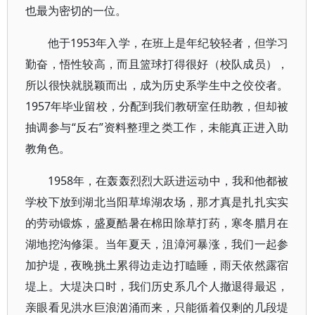
也最为密切的一位。
他于1953年入学，在班上是年纪较轻者，但学习
勤奋，悟性较高，而且篮球打得很好（校队成员），
所以很快就脱颖而出，成为历史系学生中之佼佼者。
1957年毕业留校，分配到我们教研室任助教，但却被
抽调参与“反右”资料整理之类工作，未能真正进入助
教角色。
1958年，在轰轰烈烈大跃进运动中，我和他都被
学校下放到湖北当阳草埠湖农场，那才真是扎扎实实
的劳动锻炼，盛夏酷暑在棉田除草打药，寒冬腊月在
湖地挖沟修渠。当年夏天，沮漳河暴涨，我们一起参
加护堤，夜晚挑土累得边走边打瞌睡，雨天依然露宿
堤上。大堤决口时，我们历史系几个人撤退得最迟，
亲眼看见洪水巨浪汹涌而来，只能循着仅剩的几段堤