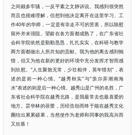
之间颇多牢骚，一反平素之文静诉说。我感到很突然
而且也很难理解，但想到他决定离开在这里学习、工
作40年的华师，一定是有非走不可的苦衷，所以除慰
留外并未强阻。望龄在各方面都成熟了，在广东省社
会科学院依然是勤勤恳恳，扎扎实实，在科研与教学
两方面都做出人所共知的贡献。我为他的离去感到惋
惜，但又为他在新的更好的环境中充分发挥才智而感
到欣慰。“人生聚散无常，少壮相伴，英年惜别”，表
述的是前一种心情。“越秀秋实”与“羡尔弄潮南海
水”表述的则是后一种心情。越秀山是广州的名胜，广
东省社会科学院在越秀北路，是我最常去也最喜爱的
地方。昙华林的蓓蕾，历经浩劫而终于能在越秀文化
圈结出累累硕果，当然使作为老师和同事的我高兴而
又欣慕！