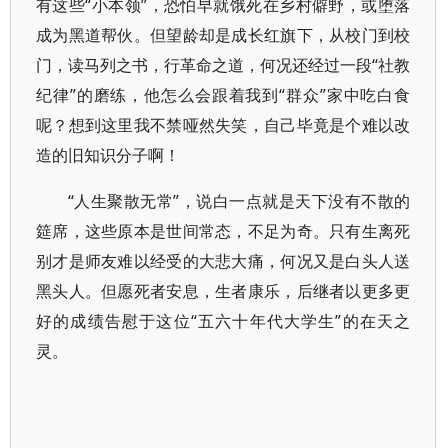
有这些“小本领”，恐怕早就饿死在乡村僻野，或堕落
成为黑道帮伙。但望龄却是成长红旗下，从校门到校
门，读马列之书，行革命之道，何况还经过一段“社教
纪律”的磨练，他怎么会跟着我到“群众”家中吃白食
呢？想到这里我不禁哑然失笑，自己毕竟是个难以改
造的旧知识分子啊！
“人生聚散无常”，说白一点就是天下没有不散的
筵席，这些原本是世间常态，不足为奇。只有生离死
别才是师友难以经受的大悲大痛，何况又是白头人送
黑头人。但愿死者安息，生者康乐，后继者以更多更
好的成绩告慰于这位“五六十年代大学生”的在天之
灵。