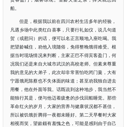
船。
但是，根据我以前在四川农村生活多年的经验，
凡遇乡场中此类红白喜事，只要行礼如仪，说几句道
贺（或慰问）的话，便可以名正言顺地入座吃喝。我
把望龄喊住，劝他入境随俗，免得整晚饿得难受。根
据当时现场情况来判断，主家正巴不得宾客盈门，何
况我们还是来自大城市武汉的高校老师。但素来尊重
我的意见的大弟子，此次却非常害怕吃闭门羹，大有
宁愿饿死陈蔡也不失体面的味道；甚至劝我独自进去
用餐，他在外面等我。话既说到这种地步，我当然不
能独行其是，便与他迈着疲惫的步伐回船睡觉。那些
革命红火的岁月，大家的营养与健康状况都不甚佳，
所以被饥饿折腾得一夜都未睡好。第二天早餐时大家
相视而笑，望龄颇有羞愧之色，可能是感到由于自己