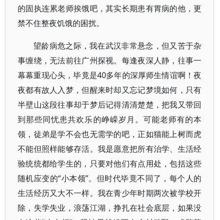
的固执连累老师挨饿吧，其实长期患有胃病的他，更
禁不住整夜饥饿的困扰。
望龄病危之际，我在武汉非常悬念，但又苦于杂
事缠绕，无法前往广州探视。每逢夜深人静，往事一
幕幕重现心头，毕竟是40多年的深厚师生情谊啊！夜
夜都有故人入梦，但醒来时却又忘记梦境如何，只有
半壁山这段往事却于梦后记得清清楚楚，把我又带回
到那些同忧患共欢乐的峥嵘岁月。可能老师有的本
领，徒弟是学不会也无需学的吧，正如猫能上树而虎
不能但照样能够存活。我是愿意把所有治学、生活经
验统统都给学生的，只要对他们有点用处，包括这些
随机应变的“小本领”。但时代毕竟不同了，每个人的
生活经历又大不一样。我在青少年时期两次被学校开
除，失学失业，浪荡江湖，挣扎在社会底层，如果没