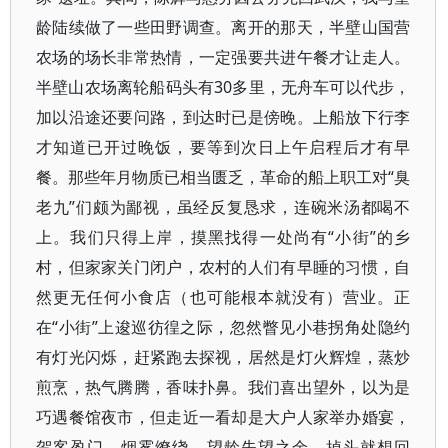
龄陆续做了一些田野调查。离开的那天，半壁山国营
农场的场长非常热情，一定强要共进午餐才让走人。
半壁山农场离轮船码头有30多里，无舟车可以代步，
加以沿途还要问路，到达时已是傍晚。上船放下行李
才知道已开过晚饭，要等到次日上午启程后才有早
餐。那些年月物质已相当匮乏，革命的船上职工对“臭
老九”们颇为鄙视，虽经反复恳求，连碗米汤都喝不
上。我们只得上岸，摸黑找得一处尚有“小街”的乡
村，但家家关门闭户，农村的人们有早睡的习惯，自
然更无任何小食店（也可能根本就没有）营业。正
在“小街”上逡巡彷徨之际，忽然瞥见小巷拐角处隐约
有灯光闪烁，赶紧跑去探视，居然是灯火辉煌，蒸炒
煎烹，热气腾腾，香味扑鼻。我们喜出望外，以为是
巧遇餐馆夜市，但走近一看却是大户人家举办婚宴，
贺客盈门，烟雾缭绕。望龄失望之余，掉头就想回