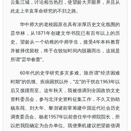
云集江城，讨论相当热烈，使望龄大开眼界，并且从
此走上辛亥革命研究的不归之路。
华中师大的老校园原在具有浓厚历史文化氛围的
昙华林，从1871年创建文华书院已有百年以上的历
史。望龄从一个幼稚的中师学生，接受4年本科教育
并被择优留校，终于在较短时间内脱颖而出，这就是
所谓“昙华春蕾”。
60年代的史学研究多灾多难。除所谓“经济困难
时期”的饥饿、疾病困扰以外，“左”的干扰在1963年以
后又接踵而至。这年秋天，我被借调到全国政协文史
资料委员会，参与北洋史资料征集工作，不久又协助
杨东莼、刘大年、黎澍诸前辈筹建中国近代社会历史
调查委员会。杨老1957年以前曾任华中师院院长，所
以把我院确定为合办单位。我便乘机建议把望龄借调