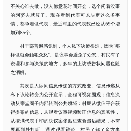
不关心谁去做，没人愿意花时间开会，选个闲着没事
的阿婆去就算了。现在看到代表可以决定这么多事
情，都争着做代表，最近村里的代表数已经从69个增
加到85个。
村干部普遍感觉到，个人私下决策很难，因为“那
样做就会触犯众怒”。是议事会避免了众怒，村民有了
说理和参与决策的地方，多年的上访或告状问题也随
之消解。
其次是人际间信息传递的方式改变。信息传递从
私下议论转变为公开宣示，全程可视频围观；信息流
动从宗堂圈子内部转到公共领域：村民从微信平台获
得提案的信息，从观看议事视频验证信息的真实性，
从按满代表手印的决议案张贴栏查验最后结果，不需
要再到处打听。通过观看辩论，村民了解了多方事