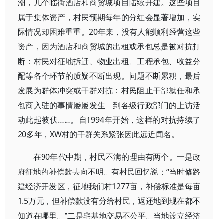
潮，几个临街酒店和商贸城项目陆续开建。这些项目
属于集体资产，村民预期每年的分红会显著增加，实
际情况却困难重重。20年来，没有人能顺利经营这些
资产，因为酒店和商贸城的出租或承包总是被对抗打
断：村民对征地拆迁、物业出租、工程承包、收益分
配等各个环节的质疑不断出现。问题不断累积，最后
发展为群体冲突或干群对抗：村民阻止干部就任和承
包商入驻的事情屡屡发生，到各级行政部门的上访活
动此起彼伏……。自1994年开始，这样的对抗持续了
20多年，XW村的干群关系紧张因此远近闻名。
在90年代中期，村民不满的理由有两个。一是政
府征地的补偿款去向不明。有村民回忆说：“当时修路
建经济开发区，征地我们村1277亩，补偿标准是每亩
1.5万元，但补偿款没有分给村民，返还地到现在都不
知道在哪里。”二是宅基地交易不公平。当地设立经济