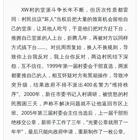
XW村的堂派斗争长年不断，但历次性质都雷
同：村民抗议“坏人”当权后把大量的致富机会留给自
己的堂亲，让其他人吃亏，于是他们把对方赶下台，
推拥自己堂派的人上台，折腾几年，再被对方以同样
方式搞下台……。对抗周而复始，换人不换规则，导
致你上台我反对，我上台你反对，两边村民结下深
怨，互不信任。1999年第一届村委会干部直选，两派
都要推自己的人，相互怀疑对方有黑箱操作，导致冲
突升级，结果政府不得不派出400名警力“维持秩
序”。2000年，新任市委书记入村调研，被愤怒的村
民围困三天，声称不解决问题就不让他返回市区上
班。2005年第三届村委会主任当选后，上一届干部拒
绝移交公章，新班子工作了三年，“光要公章就用了一
年半”，最后只能向政府申请，重新制作了一枚公章。