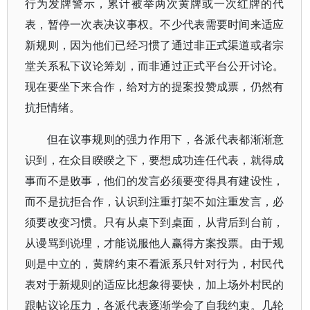
行为发牌警示，累计被举两次黄牌或一次红牌的代
表，暂停一次表决议事权。不少代表需要时间来适应
新规则，因为他们已经习惯了通过非正式渠道或者宗
堂关系私下议论筹划，而非通过正式平台公开讨论。
现在要坐下来合作，给对方的提案投赞成票，仍然有
抗拒情绪。
但在议事规则的强力作用下，各派代表都渐渐意
识到，在众目睽睽之下，要想成功连任代表，就得成
事而不是败事，他们的发言必须要变得具有建设性，
而不是抗拒合作，认识到注重打架不如注重发言，必
须要改变习惯。只有从桌下到桌面，从背后到台前，
从谩骂到说理，才能说服他人赢得方案投票。由于规
则是中立的，黄牌约束不看派系只针对行为，村民代
表对于新规则的适应比想象得要快，加上场外村民的
跟帖议论压力，各派代表逐渐学会了自我约束。几轮