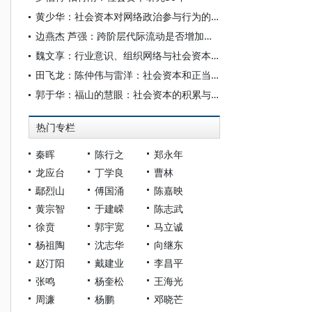
黄少华：社会资本对网络政治参与行为的影响
边燕杰 芦强：跨阶层代际流动是否增加人们的社会资本
魏文享：行业意识、组织网络与社会资本——江浙皖丝茧总公所的兴起与运作（1910—1930)
田飞龙：陈仲伟与雷洋：社会资本和正当程序的双重失落
郭于华：福山的慧眼：社会资本的积累与自发社会的力量
热门专栏
秦晖
陈行之
郑永年
龙应台
丁学良
曹林
鄢烈山
傅国涌
陈嘉映
黄宗智
于建嵘
陈志武
徐贲
郭宇宽
马立诚
杨祖陶
沈志华
向继东
赵汀阳
戴建业
李昌平
张鸣
杨奎松
王海光
周濂
杨鹏
邓晓芒