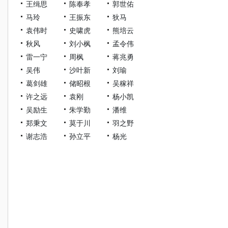
王缉思
陈奉孝
郭世佑
马玲
王振东
狄马
袁伟时
史啸虎
熊培云
秋风
刘小枫
孟令伟
雷一宁
周枫
蒋兆勇
吴伟
沙叶新
刘瑜
葛剑雄
储昭根
吴稼祥
许之远
袁刚
杨小凯
吴励生
朱学勤
潘维
郑秉文
莫于川
羽之野
谢志浩
孙立平
杨光