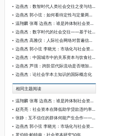
边燕杰：数智时代人类社会交往之变与结构社会学重建
边燕杰 郭小弦：如何看待定性与定量两大实证研究范式的辩证关系
温翔麟 张骞 边燕杰：谁是跨体制社会资本的受益者？——跨体制社会资本效应的异质性探究
边燕杰：数字时代的社会交往——基于社会资本理论的分析
边燕杰 高雅仪：人际社会网络对普遍信任的正负效应
边燕杰 郭小弦 李晓光：市场化与社会资本的变迁：1999—2014*
边燕杰：中国城市中的关系资本与饮食社交：理论模型与经验分析
边燕杰 芦强：跨阶层代际流动是否增加人们的社会资本
边燕杰：论社会学本土知识的国际概念化
相同主题阅读
温翔麟 张骞 边燕杰：谁是跨体制社会资本的受益者？——跨体制社会资本效应的异质性探究
赵亮亮：社会资本在降低助学贷款违约率中的作用
张静：互不信任的群体何能产生合作——对XW案例的事件史分析
边燕杰 郭小弦 李晓光：市场化与社会资本的变迁：1999—2014*
罗伯特·帕特南：社会资本研究50年