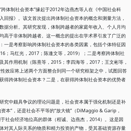
跨体制社会资本”缘起于2012年边燕杰等人在《中国社会科
入回报》。该文首次提出跨体制社会资本的概念和测量方法，
数据分析。其研究发现，体制跨越者的家庭年收入、个人月均
均高于非体制跨越者。这一概念的提出在学术界引发了广泛的
：一是考察影响跨体制社会资本的各类因素，包括个体特征因
6；马红光，2017；陈逢文等，2019）；二是考察跨体制社
其作用机制（陈熹等，2015；李四海等，2017；王文彬等，
异质性效应将上述两个方面整合到同一个研究框架之中，试图回答
获得跨体制社会资本？二是，在获得跨体制社会资本的优势者
研究中颇具争议的理论问题是，社会资本属于强化机制还是补
，还是社会不平等的“放大镜”（DiMaggio & Garip，
利于社会经济地位高的群体（程诚、边燕杰，2014）。这是因
体对其人际关系的物质和精力投资的产物，受其基础资源存量