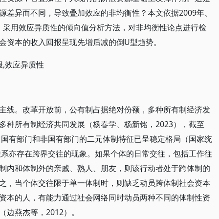
源差异而不同，导致叠加效应的非均衡性？本文依据2009年、
数据，采用效应异质性的倾向值分析方法，对非均衡性论点进行检
会资本的收入回报呈现先增后减的倒U型趋势。
报,效应异质性
主线。改革开放前，公有制占据绝对份额，多种所有制经济发
多种所有制经济共同发展（杨春学、杨新铭，2023），截至
模，国有部门和非国有部门的二元体制特征已呈稳定格局（国家统
会联系亦存在跨界交往的现象。如果个体的日常交往，包括工作往
制内和体制外的亲戚、熟人、朋友，则该行动者处于跨体制的
之，当个体交往限于单一体制时，则缺乏动员跨体制社会资本
资本的人，有能力通过社会网络同时动员两种不同的体制性资
边燕杰等，2012）。