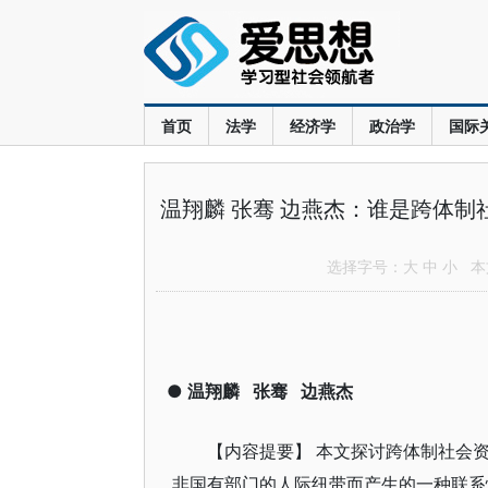
首页
法学
经济学
政治学
国际
温翔麟 张骞 边燕杰：谁是跨体
选择字号：
大
中
小
本文
●
温翔麟
张骞
边燕杰
【内容提要】 本文探讨跨体制社会
非国有部门的人际纽带而产生的一种联系