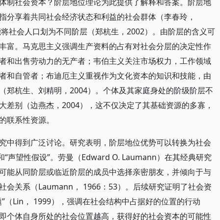
体制社会资本？阶层地位理论为此提供了解释和答案。阶层地
指分享着共同社会经济状态和利益的社会群体（李春玲，
能将社会人口划为不同阶层（郑杭生，2002）。由阶层的含义可
丰富。马克思主义强调生产资料的占有对社会分层的决定性作
者和出售劳动力的无产者；韦伯主义关注市场权力，工作领域
者和自管者；布迪厄主义重视作为文化资本的知识和技能，由
（郑杭生、刘精明，2004）。个体及其家庭身处的阶级阶层不
大差别（边燕杰，2004），这不仅决定了其基础资源的多寡，
的联系性资源。
究中得到广泛讨论。研究表明，阶层地位优势可以转换为社会
望性假设”。劳曼（Edward O. Laumann）在其经典研究
可能从同阶层或临近阶层的成员中选择亲密朋友，并倾向于与
关系（Laumann， 1966：53）。后续研究证明了社会资
（Lin， 1999），强调在社会结构中占据好的位置的行动
即个体自身所处的社会位置越高，获得好的社会资本的可能性