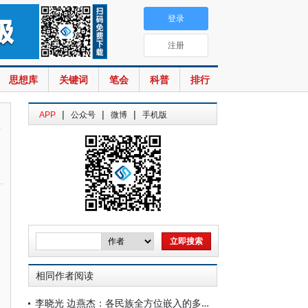
登录
注册
思想库
关键词
笔会
科普
排行
|
|
|
APP
公众号
微博
手机版
质
相同作者阅读
李晓光 边燕杰：各民族全方位嵌入的多元互嵌指数：理论内涵、指数构建和实证发现