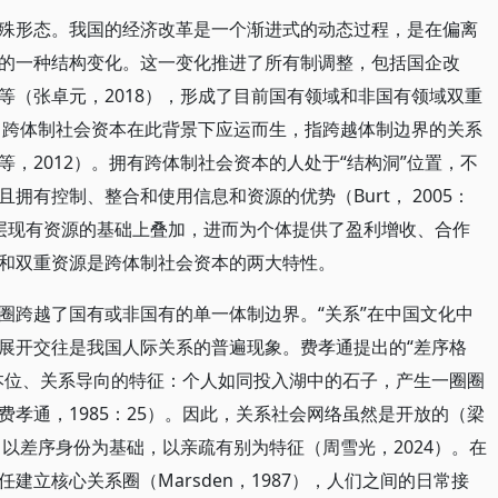
殊形态。我国的经济改革是一个渐进式的动态过程，是在偏离
的一种结构变化。这一变化推进了所有制调整，包括国企改
等（张卓元，2018），形成了目前国有领域和非国有领域双重
）。跨体制社会资本在此背景下应运而生，指跨越体制边界的关系
，2012）。拥有跨体制社会资本的人处于“结构洞”位置，不
拥有控制、整合和使用信息和资源的优势（Burt， 2005：
阶层现有资源的基础上叠加，进而为个体提供了盈利增收、合作
和双重资源是跨体制社会资本的两大特性。
圈跨越了国有或非国有的单一体制边界。“关系”在中国文化中
展开交往是我国人际关系的普遍现象。费孝通提出的“差序格
本位、关系导向的特征：个人如同投入湖中的石子，产生一圈圈
孝通，1985：25）。因此，关系社会网络虽然是开放的（梁
心，以差序身份为基础，以亲疏有别为特征（周雪光，2024）。在
建立核心关系圈（Marsden，1987），人们之间的日常接