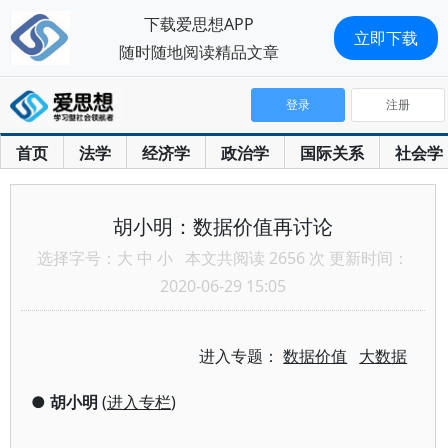
下载爱思想APP
立即下载
随时随地阅读精品文章
登录
注册
首页
法学
经济学
政治学
国际关系
社会学
胡小明：数据价值再讨论
选择字号：
大
中
小
本文共阅读 2656 次 更新时间：
2020-06-29 15:05
进入专题：
数据价值
大数据
●
胡小明
(
进入专栏
)