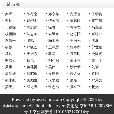
热门专栏
秦晖
陈行之
郑永年
龙应台
丁学良
曹林
鄢烈山
傅国涌
陈嘉映
黄宗智
于建嵘
陈志武
徐贲
郭宇宽
马立诚
杨祖陶
沈志华
向继东
赵汀阳
戴建业
李昌平
张鸣
杨奎松
王海光
周濂
杨鹏
邓晓芒
王缉思
陈奉孝
郭世佑
马玲
王振东
狄马
袁伟时
史啸虎
熊培云
秋风
刘小枫
孟令伟
雷一宁
周枫
蒋兆勇
吴伟
沙叶新
刘瑜
葛剑雄
储昭根
吴稼祥
许之远
袁刚
杨小凯
吴励生
朱学勤
潘维
郑秉文
莫于川
羽之野
谢志浩
孙立平
杨光
Powered by aisixiang.com Copyright © 2026 by
aisixiang.com All Rights Reserved 爱思想 京ICP备12007865
号-1 京公网安备11010602120014号.