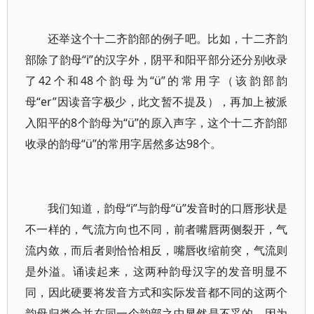
还举这个十二齐韵部的例子吧。比如，十二齐韵
部除了韵母“i”的汉字外，阴平和阳平部分还分别收录
了42个和48个韵母为“ü”的常用字（该韵部韵
母“er”因读音字极少，此文暂不提及），再加上被派
入阳平的8个韵母为“ü”的原入声字，这个十二齐韵部
收录的韵母“ü”的常用字居然多达98个。
我们知道，韵母“i”与韵母“ü”发音时的口唇形状是
不一样的，气流方向也不同，前者嘴唇两侧裂开，气
流内敛，而后者则恰恰相反，嘴唇收缩前突，气流则
是外溢。诵读起来，这两种韵母汉字的发音明显不
同，因此硬要将发音方式和实际发音都不同的这两个
韵母归类合并在同一个韵部之中显然是不妥的。因为