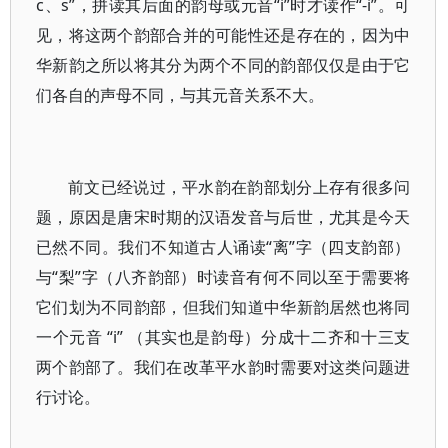
c、s”，拼读其后面的韵母或元音“i”时才读作“-i”。可
见，将这两个韵部合并的可能性还是存在的，因为中
华新韵之所以将其分为两个不同的韵部仅仅是由于它
们各自的声母不同，与其元音关系不大。
前文已经说过，平水韵在韵部划分上存有很多问
题，原因是唐宋时期的汉语发音与后世，尤其是今天
已然不同。我们不知道古人诵读“离”字（四支韵部）
与“梨”字（八齐韵部）时读音有何不同以至于需要将
它们划为不同韵部，但我们知道中华新韵居然也将同
一个元音 “i” （其实也是韵母）分成十二齐和十三支
两个韵部了。我们在改革平水韵时需要对这类问题进
行讨论。