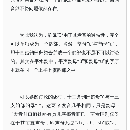
音韵不协问题依然存在。
为此我认为，韵母“ü”由于其发音的独特性，完全
可以单独成为一个韵部。当然，韵母“ü”与韵母“u”，
即十四姑韵部归类合并成一个韵部也不是不可以讨论
的。其实在平水韵中，平声韵母“ü”和韵母“u”的字原
本就在同一个上平七虞韵部之中。
可以斟酌讨论的还有，十二齐韵部韵母“i”与十三
支韵部韵母“-i”。这两者发音几乎相同，只是韵母“-
i”发音时口唇处略有点儿塞擦音而已。两者区别仅仅
在于其前置声母，即声母凡是“zh、ch、sh”或“z、