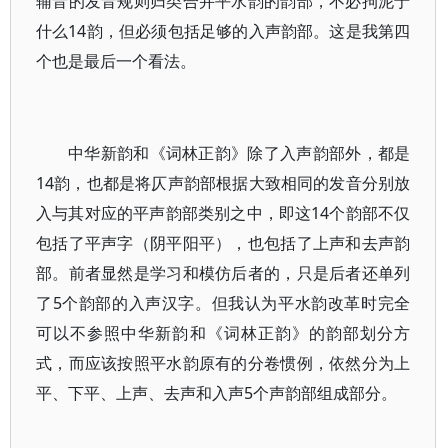
辅音的发音规则归类合并平水韵的韵部，不必拘泥于
什么14韵，但必须包括足够的入声韵部。这是我第四
个也是最后一个看法。
中华新韵和《词林正韵》除了入声韵部外，都是
14韵，也都是将仄声韵部根据大致相同的发音分别放
入与其对应的平声韵部类别之中，即这14个韵部不仅
包括了平声字（阴平阳平），也包括了上声和去声韵
部。前者显然是学习和模仿后者的，只是后者还单列
了5个韵部的入声汉字。但我认为平水韵改革时完全
可以不参照中华新韵和《词林正韵》的韵部划分方
式，而应该按照平水韵原有的分卷惯例，依然分为上
平、下平、上声、去声和入声5个声韵部组成部分。