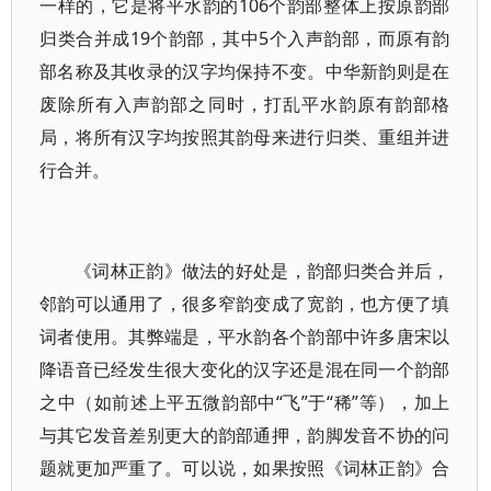
一样的，它是将平水韵的106个韵部整体上按原韵部
归类合并成19个韵部，其中5个入声韵部，而原有韵
部名称及其收录的汉字均保持不变。中华新韵则是在
废除所有入声韵部之同时，打乱平水韵原有韵部格
局，将所有汉字均按照其韵母来进行归类、重组并进
行合并。
《词林正韵》做法的好处是，韵部归类合并后，
邻韵可以通用了，很多窄韵变成了宽韵，也方便了填
词者使用。其弊端是，平水韵各个韵部中许多唐宋以
降语音已经发生很大变化的汉字还是混在同一个韵部
之中（如前述上平五微韵部中“飞”于“稀”等），加上
与其它发音差别更大的韵部通押，韵脚发音不协的问
题就更加严重了。可以说，如果按照《词林正韵》合