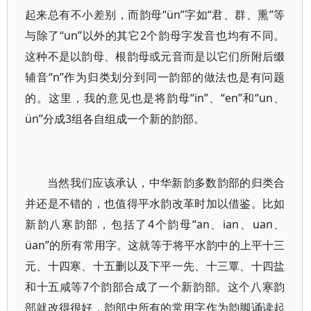
起来总有不小差别，而韵母“ün”字如“君、群、熏”等
与除了“un”以外的其它2个韵母字发音也均有不同。
这种不是以韵母、根韵母或元音而是以它们所附后缀
辅音“n”作为归类划分到同一韵部的做法也是有问题
的。这里，我的意见也是将韵母“in”、“en”和“un、
ün”分成3组各自组成一个新的韵部。
当然我们应该承认，中华新韵多数韵部的归类合
并还是不错的，也值得平水韵改革时加以借鉴。比如
新韵八寒韵部，包括了4个韵母“an、ian、uan、
üan”的所有常用字。这就等于将平水韵中的上平十三
元、十四寒、十五删以及下平一先、十三覃、十四盐
和十五咸等7个韵部合成了一个新韵部。这个八寒韵
部就改得很好，韵部中所有的常用字作为韵脚诵读起