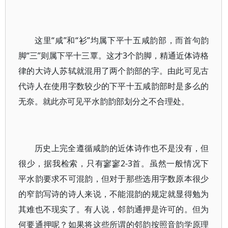
这里“咸”和“衫”均属下平十五咸韵部，而首句韵
脚“三”则属下平十三覃。这才3个韵脚，精通近体诗格
律的大诗人苏轼就混用了两个韵部的字。由此可见古
代诗人在使用字数较少的下平十五咸韵部时是多么的
无奈。就此亦可见平水韵韵部划分之不合理处。
历史上完全遵循咸韵的近体诗作也不是没有，但
很少，据我检索，只有寥寥2-3首。虽然一般情况下
平水韵要求不可混韵，但对于那些选用字数原本很少
的窄韵写诗的诗人来说，不能混韵的规定就显得勉为
其难也不现实了。有人说，邻韵通押是许可的。但为
何要通押呢？如果将这些所谓的邻韵按照音韵学原理