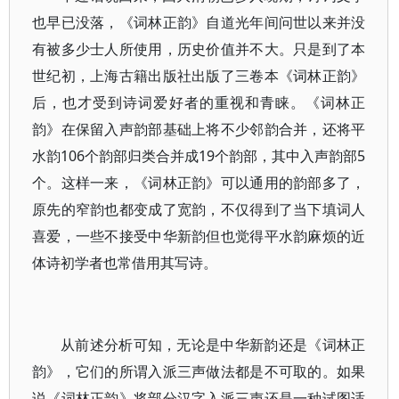
也早已没落，《词林正韵》自道光年间问世以来并没
有被多少士人所使用，历史价值并不大。只是到了本
世纪初，上海古籍出版社出版了三卷本《词林正韵》
后，也才受到诗词爱好者的重视和青睐。《词林正
韵》在保留入声韵部基础上将不少邻韵合并，还将平
水韵106个韵部归类合并成19个韵部，其中入声韵部5
个。这样一来，《词林正韵》可以通用的韵部多了，
原先的窄韵也都变成了宽韵，不仅得到了当下填词人
喜爱，一些不接受中华新韵但也觉得平水韵麻烦的近
体诗初学者也常借用其写诗。
从前述分析可知，无论是中华新韵还是《词林正
韵》，它们的所谓入派三声做法都是不可取的。如果
说《词林正韵》将部分汉字入派三声还是一种试图适