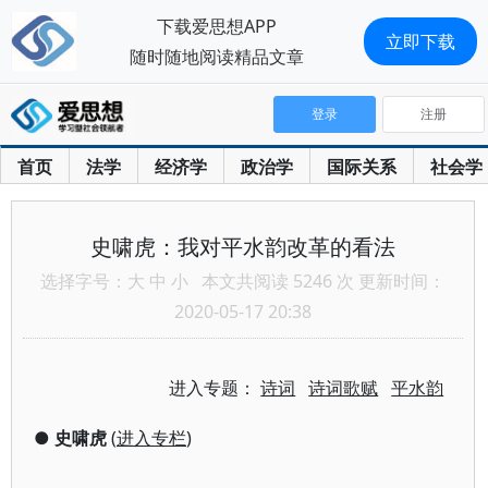
下载爱思想APP
立即下载
随时随地阅读精品文章
登录
注册
首页
法学
经济学
政治学
国际关系
社会学
史啸虎：我对平水韵改革的看法
选择字号：
大
中
小
本文共阅读 5246 次 更新时间：
2020-05-17 20:38
进入专题：
诗词
诗词歌赋
平水韵
●
史啸虎
(
进入专栏
)