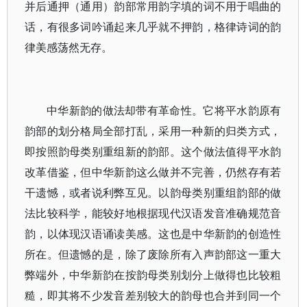
并后通押（通用）韵部常用韵字填的词不用于唱曲的
话，有很多词吟诵起来几乎就不押韵，格律诗词的韵
律美感荡然无存。
中华新韵的做法却带有革命性。它将平水韵原有
韵部的划分格局全部打乱，采用一种新的归类方式，
即按照韵母类别重组新的韵部。这个做法值得平水韵
改革借鉴，但中华新韵这么做并不完善，仍然存有若
干遗憾，或者说利弊互见。以韵母类别重组韵部的做
法比较科学，能较好地根据现代汉语发音准确规范音
韵，以体现汉语诵读美感。这也是中华新韵的创造性
所在。但遗憾的是，除了废除所有入声韵部这一重大
弊端外，中华新韵在按韵母类别划分上做得也比较粗
糙，即其将不少发音差别较大的韵母也合并到同一个