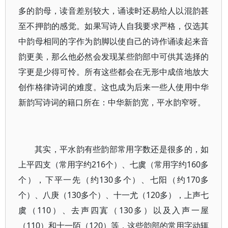
多的韵母，读音差别较大，诵读时还易给人以混韵甚
至不押韵的感觉。如果写诗人自我要求严格，仅选其
中韵母相同的字作为韵脚以使自己的诗作诵读起来音
韵更美，那么他必然会发现某些韵部中可供其选择的
字更是少得可怜。所有这些都会在无形中成倍地放大
创作格律诗词的难度。这也成为后来一些人使用中华
新韵写诗词的籍口所在：中华新韵宽，平水韵窄呀。
其实，平水韵有些韵部常用字数还是很多的，如
上平四支（常用字约216个）、七虞（常用字约160多
个），下平一先（约130多个）、七阳（约170多
个）、八庚（130多个）、十一尤（120多），上声七
虞（110）、去声四寘（130多）以及入声一屋
（110）和十一陌（120）等，这些韵部的常用字动辄