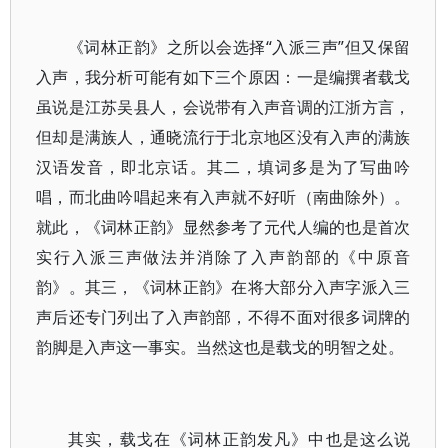
《词林正韵》之所以会选择“入派三声”但又保留
入声，我分析可能有如下三个原因：一是编撰者载戈
虽说是江苏吴县人，会说带有入声音调的江浙方言，
但却是满族人，通晓流行于北京地区没有入声的满族
汉语发音，即北京话。其二，填词多是为了写曲吟
唱，而北曲吟唱起来有入声就不好听（南曲除外）。
就此，《词林正韵》显然参考了元代人编的也是首次
实行入派三声做法并消除了入声韵部的《中原音
韵》。其三，《词林正韵》在将大部分入声字派入三
声后还专门列出了入声韵部，不得不面对很多词牌的
韵脚是入声这一事实。当然这也是载戈的明智之处。
其实，载戈在《词林正韵发凡》中也是这么说