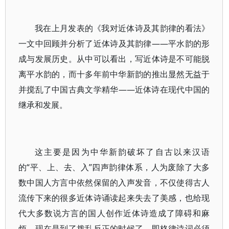
我在上月发表的《我对近体诗及其韵律的看法》
一文中回顾并分析了近体诗及其韵律——平水韵的形
成与发展历史。从中可以看出，写近体诗是不可能脱
离平水韵的，而十多年前中华新韵的推出显然无益于
并搅乱了中国古典文学精华——近体诗在现代中国的
继承和发展。
这主要是因为中华新韵破坏了自古以来汉语
的“平、上、去、入”四声韵律体系，人为废除了大多
数中国人方言中依然保留的入声发音，不仅使得古人
流传下来的很多近体诗诵读起来失去了美感，也给现
代大多数说方言的国人创作近体诗造成了障碍和麻
烦。现在是到了拨乱反正的时候了，即格律诗词必须