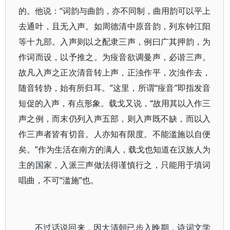
的。他说：“词韵与曲韵，亦不同制，曲用韵可以平上
去通叶，且无入声。如周德清中原音韵，列东钟江阳
等十九部。入声则以之配隶三声，例曰广其押韵，为
作词而设，以予推之。为痖音欲调曼声，必谐三声。
故凡入声之正次清音转上声，正浊作平，次浊作去，
随音转协，始有所归耳。”这里，所谓“痖音”即指发音
短促的入声，有点形象。载戈又说，“故用其以入作三
声之例，而末仍列入声五部，则入声既不缺，而以入
作三声者皆有切音。人亦知有限度。不能滥施以自便
矣。”作为生活在南方的满人，载戈也知道在汉族人为
主的国家，入派三声做法得谨慎行之，只能用于填词
唱曲，不可“滥施”也。
不过话说回来，因大清朝已步入晚期，诗词文学