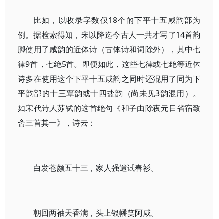
比如，以收录字数仅18个的下平十五咸韵部为
例。据检索得知，宋以降迄今古人一共才写了14首韵
脚使用了咸韵的近体诗（古体诗和词除外），其中七
律9首，七绝5首。即便如此，这些七律或七绝等近体
诗多在使用这个下平十五咸韵之同时还混用了同为下
平韵部的十三覃韵或十四盐韵（尚未见3韵混用）。
如宋代诗人苏轼的这首绝句《和子由除夜元日省宿致
斋三首其一》，诗云：
白发苍颜五十三，家人强遣试春衫。
朝回两袖天香满，头上银幡笑阿咸。