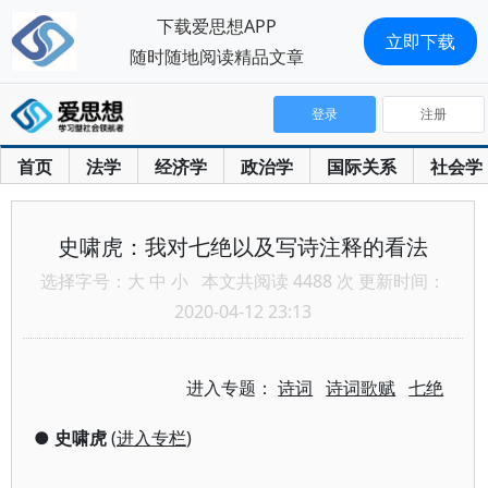
下载爱思想APP
立即下载
随时随地阅读精品文章
登录
注册
首页
法学
经济学
政治学
国际关系
社会学
史啸虎：我对七绝以及写诗注释的看法
选择字号：
大
中
小
本文共阅读 4488 次 更新时间：
2020-04-12 23:13
进入专题：
诗词
诗词歌赋
七绝
●
史啸虎
(
进入专栏
)