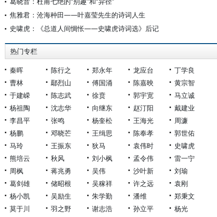
葛晓音：杜甫七绝的“别趣”和“异径”
焦雅君：沧海种田——叶嘉莹先生的诗词人生
史啸虎：《总道人间惆怅——史啸虎诗词选》后记
热门专栏
秦晖
陈行之
郑永年
龙应台
丁学良
曹林
鄢烈山
傅国涌
陈嘉映
黄宗智
于建嵘
陈志武
徐贲
郭宇宽
马立诚
杨祖陶
沈志华
向继东
赵汀阳
戴建业
李昌平
张鸣
杨奎松
王海光
周濂
杨鹏
邓晓芒
王缉思
陈奉孝
郭世佑
马玲
王振东
狄马
袁伟时
史啸虎
熊培云
秋风
刘小枫
孟令伟
雷一宁
周枫
蒋兆勇
吴伟
沙叶新
刘瑜
葛剑雄
储昭根
吴稼祥
许之远
袁刚
杨小凯
吴励生
朱学勤
潘维
郑秉文
莫于川
羽之野
谢志浩
孙立平
杨光