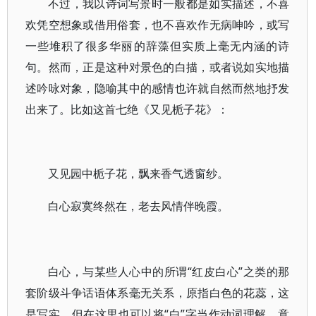
不过，我以诗词写景时一般都是如实描述，不喜
欢凭空想象或借用俗套，也不喜欢作无病呻吟，或写
一些堆积了很多华丽的辞藻但实质上毫无内涵的诗
句。然而，正是这种对景色的白描，或者说如实地描
述吟咏对象，隐喻其中的感情也许就自然而然地抒发
出来了。比如这首七绝《又见栀子花》：
又见园中栀子花，飘来香气透窗纱。
白心寂寞终然在，老去风情伴晚霞。
白心，与某些人心中的所谓“红皮白心”之类的那
套阶级斗争话语体系毫无关系，原指白色的花蕊，这
是写实。但在这里也可以将“白”字当作动词理解，意