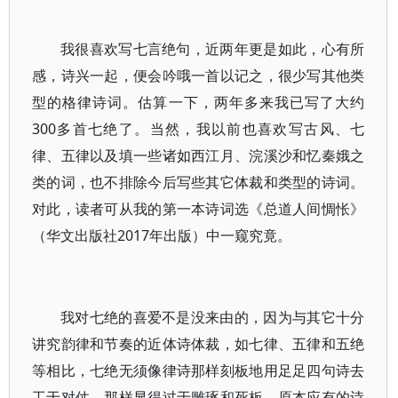
我很喜欢写七言绝句，近两年更是如此，心有所
感，诗兴一起，便会吟哦一首以记之，很少写其他类
型的格律诗词。估算一下，两年多来我已写了大约
300多首七绝了。当然，我以前也喜欢写古风、七
律、五律以及填一些诸如西江月、浣溪沙和忆秦娥之
类的词，也不排除今后写些其它体裁和类型的诗词。
对此，读者可从我的第一本诗词选《总道人间惆怅》
（华文出版社2017年出版）中一窥究竟。
我对七绝的喜爱不是没来由的，因为与其它十分
讲究韵律和节奏的近体诗体裁，如七律、五律和五绝
等相比，七绝无须像律诗那样刻板地用足足四句诗去
工于对仗，那样显得过于雕琢和死板，原本应有的诗