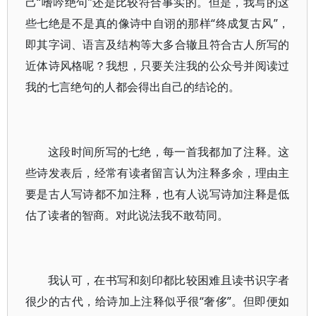
己“嗜吟绝句”还是比较符合事实的。但是，我写的这
些七绝是不是真的像诗中自诩的那样“终成复古风”，
即其字词、语言及结构等大多合辙且符合古人所写的
近体诗风格呢？我想，只要关注我的公众号并阅读过
我的七言绝句的人都会得出自己的结论的。
这段时间所写的七绝，每一首我都加了注释。这
些诗发表后，经常有读者留言认为注释多余，理由主
要是古人写诗都不加注释，也有人说写诗加注释是低
估了读者的智商。对此说法我不敢苟同。
我认可，在书写和刻印都比较困难且读书识字者
很少的古代，给诗加上注释似乎很“奢侈”。但即便如