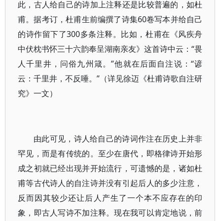
此，古人给自己的诗加上注释还是比较普遍的，如杜
甫。据考订，杜甫生前编撰了诗集60卷写本并给自己
的诗作留下了300多条注释。比如，杜甫在《风疾舟
中伏枕书怀三十六韵奉呈湖南亲友》这首诗中云：“畏
人千里井，问俗九州箴。”他就在后面自注说：“谚
云：千里井，不反唾。”（详见徐迈《杜甫诗歌自注研
究》一文）
由此可见，诗人给自己的诗词作注在历史上并非
罕见，而是有传统的。至少在唐代，即格律诗开始形
成之初就已经出现并开始流行，可遗憾的是，诸如杜
甫等古代诗人的自注诗并没有引起后人的多少注意，
反而因其较少还让后人产生了一个本不应存在的印
象，即古人写诗不加注释。现在我可以肯定地说，前