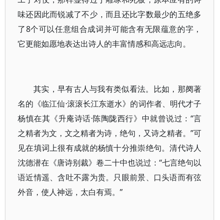
味还因此而锐减了不少，而且还比字数最少的五绝多
了8个可以任意组合成词并可能含有无限蕴意的字，
它更能如愿地表达出诗人的丰富情感和高远志向。
其实，早有古人与我有类似看法。比如，那阕著
名的《临江仙·滚滚长江东逝水》的词作者、明代才子
杨慎在其《升庵诗话·陈陶陇西行》中就曾说过：“言
之精者为文，文之精者为诗，绝句，又诗之精者。”可
见在填词上很有成就的杨慎十分推崇绝句。清代诗人
沈德潜在《唐诗别裁》卷二十中也说过：“七言绝句以
语近情遥、含吐不露为贵。只眼前景、口头语而有弦
外音，使人神远，太白有焉。”