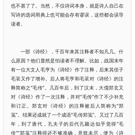
也不甚了了。当然，不仅诗词本身，就是诗人自己在
写诗的选词用典上也可能会存有谬误，这些都会误导
读者。
一部《诗经》，千百年来其注释者不知凡几。什
么原因？他们显然是怕读者不理解。比如，战国末年
有一位大文人毛亨为《诗经》作了注释，后来其侄子
毛苌又作了增补。后人将毛亨和毛苌对《诗经》的注
释简称之“毛传”。几百年后，到了汉末，大儒郑玄又
对《诗经》作了一次注释，并对“毛传”作了不少补充
和订正。郑玄对《诗经》的注释被后人简称为“郑
笺”。结果还成就了一个成语“毛传郑笺”。又过了几百
年，到了唐代，孔夫子的后代孔颖达似乎觉得“毛
传”“郑笺”注释得还不够准确，意犹未尽，便为《诗