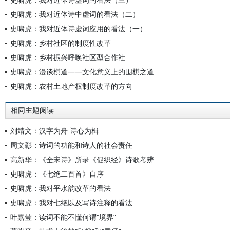
史啸虎：我对近体诗中虚词的看法（二）
史啸虎：我对近体诗虚词应用的看法（一）
史啸虎：乡村社区的制度性改革
史啸虎：乡村振兴呼唤社区型合作社
史啸虎：漫谈棋道——文化意义上的围棋之道
史啸虎：农村土地产权制度改革的方向
相同主题阅读
刘靖文：汉字为舟 诗心为楫
周文彰：诗词的功能和诗人的社会责任
高新华：《全宋诗》所录《促织经》诗歌考辨
史啸虎：《七绝二百首》自序
史啸虎：我对平水韵改革的看法
史啸虎：我对七绝以及写诗注释的看法
叶嘉莹：读词不能不懂何谓“境界”