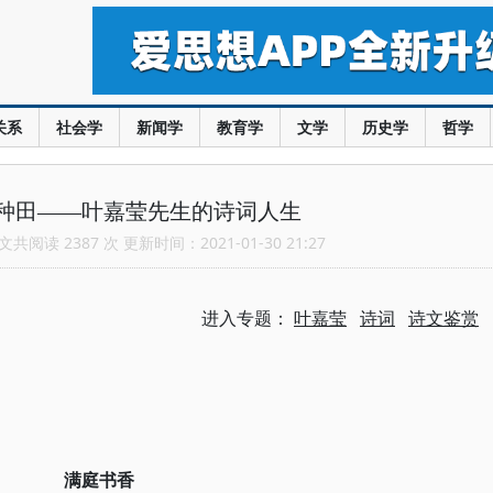
关系
社会学
新闻学
教育学
文学
历史学
哲学
种田——叶嘉莹先生的诗词人生
共阅读 2387 次 更新时间：2021-01-30 21:27
进入专题：
叶嘉莹
诗词
诗文鉴赏
满庭书香