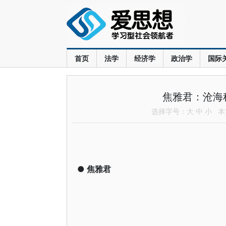
首页
法学
经济学
政治学
国际
焦雅君：沧海
选择字号：
大
中
小
本文
●
焦雅君