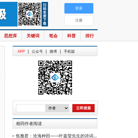
登录
注册
思想库
关键词
笔会
科普
排行
|
|
|
APP
公众号
微博
手机版
相同作者阅读
焦雅君：沧海种田——叶嘉莹先生的诗词人生