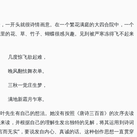
传，一开头就很诗情画意。在一个繁花满庭的大四合院中，一个
院里的花、草、竹子、蝴蝶很感兴趣。见到被严寒冻得飞不起来
几度惊飞欲起难，
晚风翻怯舞衣单。
三秋一觉庄生梦，
满地新霜月乍寒。
诗叶先生有自己的想法。她没有按照《唐诗三百首》的次序去读
歌来读，并根据自己的理解生发出独特的见解，将其运用到诗词
言而无实”，要说发自内心、真诚的话。这种创作思想一直贯穿