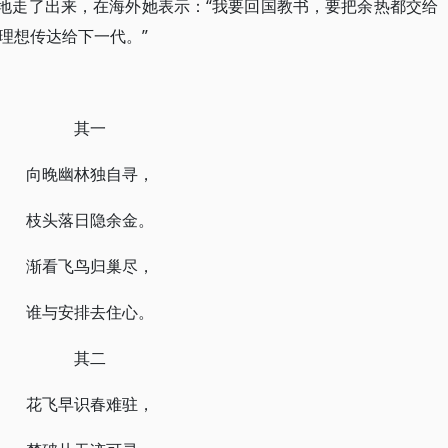
敢地走了出来，在海外她表示：“我要回国教书，要把余热都交给
理想传达给下一代。”
：
其一
向晚幽林独自寻，
枝头落日隐余金。
渐看飞鸟归巢尽，
谁与安排去住心。
其二
花飞早识春难驻，