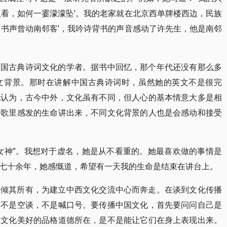
人看，如何一霎濛濛坠’。我的老家就在北京西单牌楼西边，民族
，书声曾动南邻客’，我吟诗背书的声音感动了许先生，他是南邻
中国古典诗词文化的学者。据书中回忆，那个年代还没有那么多
文背景。那时在讲解中国古典诗词时，虽然她的英文不是很完
她认为，古今中外，文化虽有不同，但人心的基本情意大多是相
诗歌里感发的生命讲出来，不同文化背景的人也是会感动和接受
女神”。我想对于虚名，她是从不看重的。她最喜欢做的事情是
七十余年，她感慨道，希望有一天我的生命是结束在讲台上。
直倾其所有，为建立中西文化交流中心而奔走。在谈到文化传播
，不是空谈，不是喊口号。要传播中国文化，首先要问问自己是
国文化美好的品格道德所在，是不是能让它们在身上表现出来。