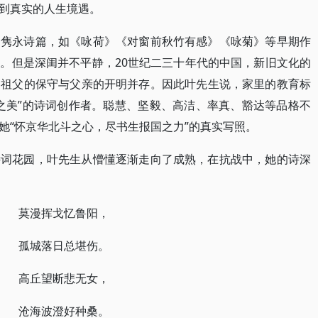
到真实的人生境遇。
多隽永诗篇，如《咏荷》《对窗前秋竹有感》《咏菊》等早期作
。但是深闺并不平静，20世纪二三十年代的中国，新旧文化的
，祖父的保守与父亲的开明并存。因此叶先生说，家里的教育标
之美”的诗词创作者。聪慧、坚毅、高洁、率真、豁达等品格不
她“怀京华北斗之心，尽书生报国之力”的真实写照。
诗词花园，叶先生从懵懂逐渐走向了成熟，在抗战中，她的诗深
莫漫挥戈忆鲁阳，
孤城落日总堪伤。
高丘望断悲无女，
沧海波澄好种桑。