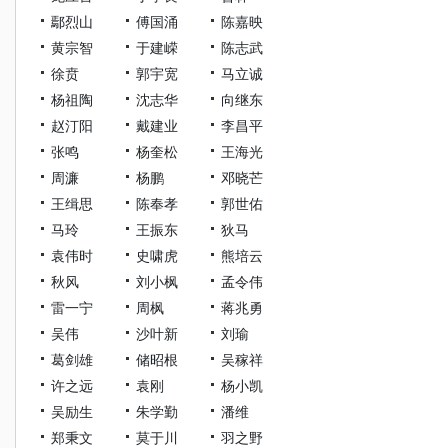
鄢烈山
傅国涌
陈嘉映
黄宗智
于建嵘
陈志武
徐贲
郭宇宽
马立诚
杨祖陶
沈志华
向继东
赵汀阳
戴建业
李昌平
张鸣
杨奎松
王海光
周濂
杨鹏
邓晓芒
王缉思
陈奉孝
郭世佑
马玲
王振东
狄马
袁伟时
史啸虎
熊培云
秋风
刘小枫
孟令伟
雷一宁
周枫
蒋兆勇
吴伟
沙叶新
刘瑜
葛剑雄
储昭根
吴稼祥
许之远
袁刚
杨小凯
吴励生
朱学勤
潘维
郑秉文
莫于川
羽之野