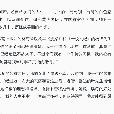
词来讲述自己坎坷的人生——北平的生离死别、台湾的白色恐
中，以诗词创作、研究蜚声国际；在国难家仇面前，独有一
桑岁月中，历练成美丽的星光。
城南旧事》的林海音以及写《洗澡》和《干校六记》的杨绛先生
人物的细节都记得很清楚。我一生漂泊，现在回首从前，真是往
都已经追忆不起来了。不过幸而我有一个作诗的习惯，我内心有
词都是我当时非常真纯的感情。”
么多的苦难之后，我的女儿也遭遇不幸。没想到，我一生的磨难
。”经过这一次大的悲痛和苦难之后，睿智、豁达的叶先生感悟
是她终极的理想和追求。挫折不曾将她击垮，她说，读诗的好处
。“我的人生不幸，一生命运多舛，但从诗词里，我就能得到慰