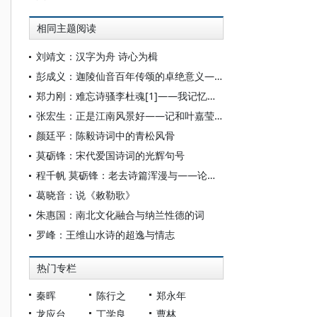
相同主题阅读
刘靖文：汉字为舟 诗心为楫
彭成义：迦陵仙音百年传颂的卓绝意义——看叶嘉莹先生的文脉传承与文明交融
郑力刚：难忘诗骚李杜魂[1]——我记忆中的叶嘉莹先生
张宏生：正是江南风景好——记和叶嘉莹先生在南京的三次见面
颜廷平：陈毅诗词中的青松风骨
莫砺锋：宋代爱国诗词的光辉句号
程千帆 莫砺锋：老去诗篇浑漫与——论杜甫晚期今体诗的特点及其对宋人的影响
葛晓音：说《敕勒歌》
朱惠国：南北文化融合与纳兰性德的词
罗峰：王维山水诗的超逸与情志
热门专栏
秦晖
陈行之
郑永年
龙应台
丁学良
曹林