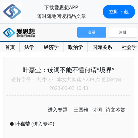
下载爱思想APP
立即下载
随时随地阅读精品文章
登录
注册
首页
法学
经济学
政治学
国际关系
社会学
叶嘉莹：读词不能不懂何谓“境界”
选择字号：
大
中
小
本文共阅读 5249 次 更新时间：
2023-09-03 10:43
进入专题：
王国维
诗词
诗文鉴赏
●
叶嘉莹
(
进入专栏
)