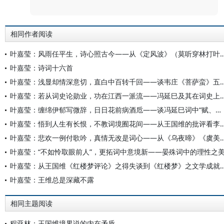
相同作者阅读
叶嘉莹：风雨任平生，诗心照古今——从《定风波》（莫听穿林打叶声）
叶嘉莹：诗词十六首
叶嘉莹：浅显却情深意切，直白中百转千回——谈韦庄
叶嘉莹：若从词史论勋业，功在江西一派流——冯延巳
叶嘉莹：缠绵伊郁写微辞，日日花前病酒卮——谈冯延巳词中“赋、比、兴”的运用
叶嘉莹：悟到人生有长恨，不教词境囿花间——从王国维
叶嘉莹：悲欢一例付歌吟，真情无改是词心——从《乌夜啼》
叶嘉莹：“不如怜取眼前人”，更拓词中意境新——晏殊词中的理性之
叶嘉莹：从王国维《红楼梦评论》之得失谈到《红楼梦》之文学
叶嘉莹：王维总是深藏不露
相同主题阅读
程亚林：王国维境界说的内在矛盾