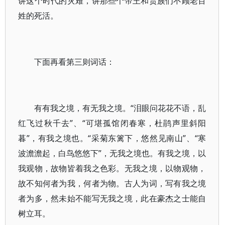
讲这个时代的灾难，讲那些个帝王和贵族们不顾老百
姓的死活。
下面再看第三则词话：
有有我之境，有无我之境。“泪眼问花花不语，乱
红飞过秋千去”、“可堪孤馆闭春寒，杜鹃声里斜阳
暮”，有我之境也。“采菊东篱下，悠然见南山”、“寒
波澹澹起，白鸟悠悠下”，无我之境也。有我之境，以
我观物，故物皆着我之色彩。无我之境，以物观物，
故不知何者为我，何者为物。古人为词，写有我之境
者为多，然未始不能写无我之境，此在豪杰之士能自
树立耳。