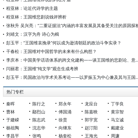
程亚林：论近代诗学的主题
程亚林：王国维悲剧说钱评辨析
张秋升 吴兴亮：“二重证据法”内涵的丰富发展及其备受关注的原因探
刘靖文：汉字为舟 诗心为楫
彭玉平：“王国维哀挽录”何以成为逊清朝廷的政治斗争实录？
干春松：王国维对中国哲学的未来有什么构想？
李庆本：中国美学话语体系的跨文化建构——谈王国维的悲
闫丽君：王国维“纯文学”观念生成考辨
彭玉平：民国政治与学术关系考论——以罗振玉为中心
热门专栏
秦晖
陈行之
郑永年
龙应台
丁学良
曹林
鄢烈山
傅国涌
陈嘉映
黄宗智
于建嵘
陈志武
徐贲
郭宇宽
马立诚
杨祖陶
沈志华
向继东
赵汀阳
戴建业
李昌平
张鸣
杨奎松
王海光
周濂