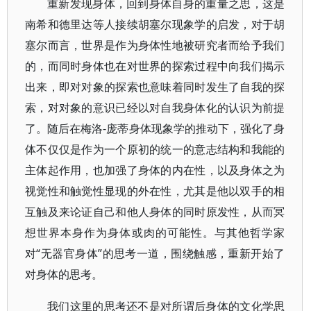
重新发现身体，回到身体自身的重量之思，这是
南希和德里达等人接续胡塞尔现象学的启发，对于胡
塞尔而言，世界是作为身体性地被研究者而给予我们
的，而同时身体也在对世界的探索过程中向我们揭示
出来，即对对象的探索也意味着同时发生了自我的探
索，对对象的意识已经以对自我身体化的认识为前提
了。随后在梅洛-庞蒂身体现象学的推动下，强化了身
体不仅仅是作为一个原初的统一的意志结构和我能的
主体起作用，也加强了身体的内在性，以及身体之为
视觉性和触觉性显现的外在性，尤其是他以双手的相
互触及来论证自己和他人身体的同时原发性，从而冥
想世界本身作为身体或肉的可能性。与其他哲学家
对“无器官身体”的思考一道，围绕触感，重新开始了
对身体的思考。
我们这里的思考还不是对所谓后身体的文化学思