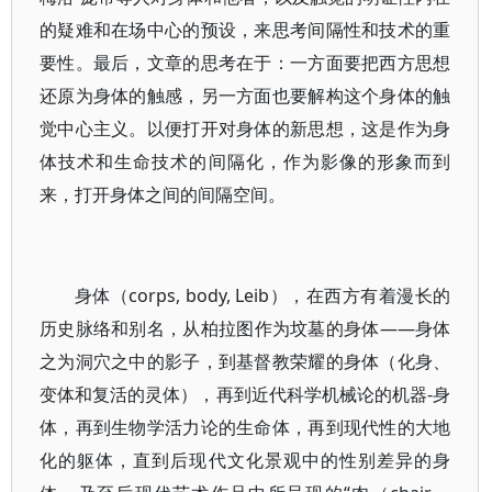
的疑难和在场中心的预设，来思考间隔性和技术的重
要性。最后，文章的思考在于：一方面要把西方思想
还原为身体的触感，另一方面也要解构这个身体的触
觉中心主义。以便打开对身体的新思想，这是作为身
体技术和生命技术的间隔化，作为影像的形象而到
来，打开身体之间的间隔空间。
身体（corps, body, Leib），在西方有着漫长的
历史脉络和别名，从柏拉图作为坟墓的身体——身体
之为洞穴之中的影子，到基督教荣耀的身体（化身、
变体和复活的灵体），再到近代科学机械论的机器-身
体，再到生物学活力论的生命体，再到现代性的大地
化的躯体，直到后现代文化景观中的性别差异的身