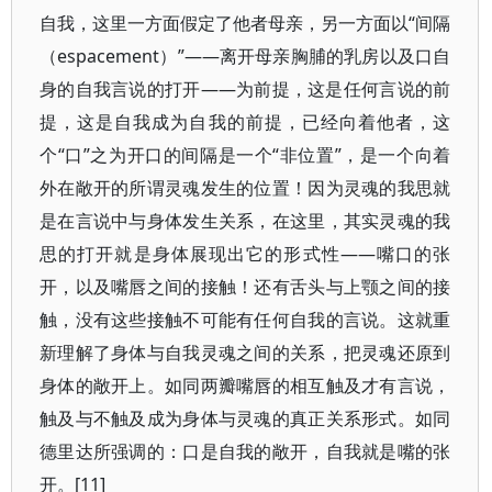
自我，这里一方面假定了他者母亲，另一方面以“间隔
（espacement）”——离开母亲胸脯的乳房以及口自
身的自我言说的打开——为前提，这是任何言说的前
提，这是自我成为自我的前提，已经向着他者，这
个“口”之为开口的间隔是一个“非位置”，是一个向着
外在敞开的所谓灵魂发生的位置！因为灵魂的我思就
是在言说中与身体发生关系，在这里，其实灵魂的我
思的打开就是身体展现出它的形式性——嘴口的张
开，以及嘴唇之间的接触！还有舌头与上颚之间的接
触，没有这些接触不可能有任何自我的言说。这就重
新理解了身体与自我灵魂之间的关系，把灵魂还原到
身体的敞开上。如同两瓣嘴唇的相互触及才有言说，
触及与不触及成为身体与灵魂的真正关系形式。如同
德里达所强调的：口是自我的敞开，自我就是嘴的张
开。[11]