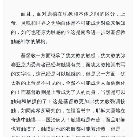
而且，面对康德在现象和本体之间的区分，上
帝、灵魂和世界之为物自体是不可能成为对象来触知
的，如何也还原为触感的？这是南希进一步对基督教
触感神学的解构。
基督教一方面继承了犹太教的触感，犹太教的弥
赛亚之为受膏者已经与触摸有关，而犹太教推崇书写
的文字性，这已经是可以触感的，但是另一方面，犹
太教的上帝是不可见的，全然不可能成为人而偶像化
的！而基督教则是上帝成为了人的肉身，当然是可以
触知和触摸的了！这是基督教更加比犹太教强调接
触，如同南希所研究的，在福音书中，耶稣大量地在
奇迹中触摸——医治病人！触摸就是奇迹，而且耶稣
也被触摸了，触摸到他的衣服都可能被治愈，但是，