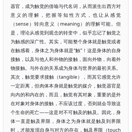
器官，成为触觉的借喻与代名词，从而派生出西方对
意义的理解，把握等知性方式，也让从感觉
（sense）转向意义（meaning）的理解可能。但
是，理论从感觉到观念的转变中，似乎忘记了触觉之
为触感的深广性。其实，可能整个身体就是触觉或者
在触感着，身体之为身体就是“触”！这是身体的自身
接触，以及与他人和外物的接触，面向外物，向着外
物接触。与外在的关系成为身体与世界的最初关系。
其次，触觉要求接触（tangible），而其它感觉允许
一定距离，但肉体本身就是触觉的媒介，触觉器官是
向内的和内在的，而且，触觉有其对象，重要的是外
在对象对身体的接触，不应该过度，否则就会导致这
个生命的死亡——这是对不可触及的触及。因此，身
体一直是触及界限，身体之为身体就是触及到界限
时，才能发现自身与对方的存在，触及界限（touch