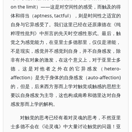
on the limit）——这是对空间性的感受，而触及的得
体和得当（aptness, tactful），则是时间性之适宜的
自身与它异感受了。我们这里已经在还原康德在《纯
粹理性批判》中所言的先天时空感性形式。最后，触
觉之为感觉能力，在亚里士多德那里，仅仅是潜能，
不是现实，感觉并不感觉到自身，并不自身感发，除
非有外在对象的激发，在这个意义上，对于亚里士多
德，这是对他者之外在的它异感发（hetero-
affection）是先于身体的自身感发（auto-affection)
的，但是，后来西方形而上学对触觉或触感的思想主
要以自身感发为主导，这也构成南希和德里达对自身
感发形而上学的解构。
对触觉的思考已经有着对灵魂的思考，不然亚里
士多德不会在《论灵魂》中大量讨论触觉的问题！亚