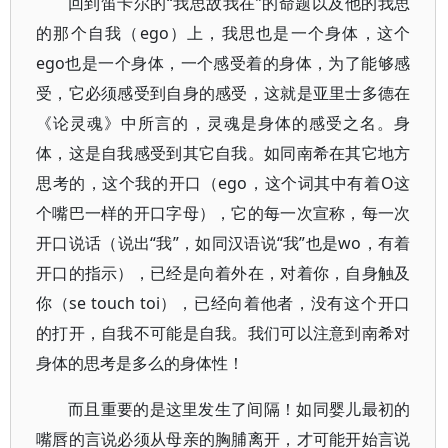
回到笛卡尔的“我思故我在”的命题以及他的我思
的那个自我（ego）上，我思也是一个身体，这个
ego也是一个身体，一个感受着的身体，为了能够感
受，它必须感受到自身的感受，这就是亚里士多德在
《论灵魂》中所言的，灵魂是身体的感受之名。身
体，这是自我感受到其它自我。如同南希在其它地方
思考的，这个我的开口（ego，这个词其中有着O这
个嘴巴一样的开口字母），它的每一次宣称，每一次
开口说话（说出“我”，如同汉语说“我”也是wo，有着
开口的指示），已经是向着外在，对着你，自身触及
你（se touch toi），已经向着他者，没有这个开口
的打开，自我不可能是自我。我们可以注意到南希对
身体的思考是多么的身体性！
而且重要的是这里发生了间隔！如同婴儿最初的
嘴唇的言说必须从母亲的胸脯离开，才可能开始言说