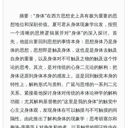
摘要：“身体”在西方思想史上具有极为重要的思
想地位和深刻价值。夏可君从身体现象学出发，按照
一个清晰的思辨逻辑展开对“身体”的深入探讨。首
先，他提出要回到思想的事情本身：思想身体乃是身
体的思想，思想即是触及身体，这也是是身体去触及
自身的重量，以及身体对不可触及之物的触及这个悖
论的思考。其次，是对传统的心身二元论的解构：把
身体还原到身体本身的感发上。这是回到触觉本身的
特性上，解构形式与质料、广延与思维的一系列二元
关系。紧接着他探讨身体对传统的本体论神学的解构
功能：尤其解构基督教的“这里是我的身体”的触觉中
心主义身体观，发现身体在可以触摸与不可触摸的间
隔性。由此推出了解构身体的现象学：思考胡塞尔和
梅洛-庞蒂等人对身体和他者，以及触觉的明证性内在