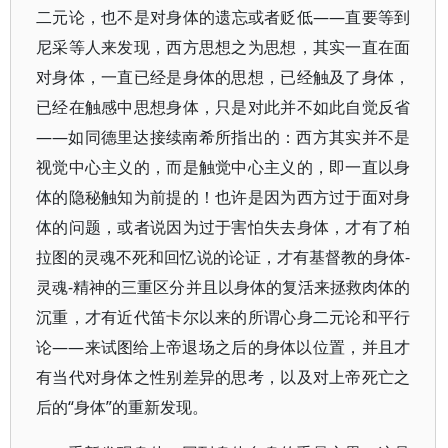
二元论，也不是对身体的遗忘或者贬低——直要等到
尼采等人来发现，西方思想之为思想，其实一直在面
对身体，一直已经是身体的思想，已经触及了身体，
已经在触感中思想身体，只是对此并不如此自觉反省
——如同德里达接续南希所指出的：西方其实并不是
视觉中心主义的，而是触觉中心主义的，即一直以身
体的隐秘触知为前提的！也许是因为西方过于面对身
体的问题，或者说因为过于害怕失去身体，才有了柏
拉图的灵魂不死和回忆说的论证，才有基督教的身体-
灵魂-精神的三重区分并且以身体的复活来拯救肉体的
沉重，才有近代笛卡尔以来的所谓心身二元论和平行
论——来试图给上帝退场之后的身体以位置，并且才
有当代对身体之性别差异的思考，以及对上帝死亡之
后的“身体”的重新发现。