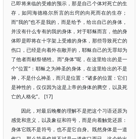
己即将来临的受难的预示，那是自己个体对死亡的生
存，如同海德格尔所言的出窍的向死而在的生存；
而“我的”也不是我的，而是给予，给出自己的身体，
并没有什么专有的我的身体，对于耶稣而言，他的身
体即是即将在十字架上受难的身体，那些导致死亡的
伤口，已经是向着外在敞开的，耶稣自己的无罪却为
了他者而献祭牺牲。而“身体”呢，在这里给出的是一
个“位置”：耶稣之为神圣的身体，在这里给出的不是
神，不是什么神圣，而只是位置：“诸多的位置：它们
是神性的，仅仅因为这是上帝的身体的腾空，以及死
亡的人格化”。 [17]
因此，对最后晚餐的理解不是把这个习语还原为
感觉和意义，以及象征和符号，而是向着触觉还原：
身体它既不是符号，也不是它自身。既然身体是一道
伤口，那么符号也就不过是一道伤口而已。这个给出