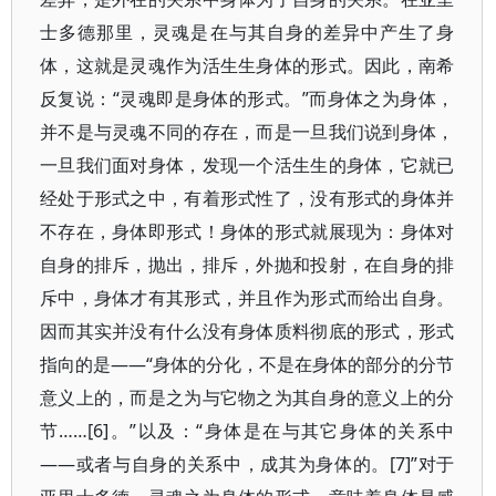
士多德那里，灵魂是在与其自身的差异中产生了身
体，这就是灵魂作为活生生身体的形式。因此，南希
反复说：“灵魂即是身体的形式。”而身体之为身体，
并不是与灵魂不同的存在，而是一旦我们说到身体，
一旦我们面对身体，发现一个活生生的身体，它就已
经处于形式之中，有着形式性了，没有形式的身体并
不存在，身体即形式！身体的形式就展现为：身体对
自身的排斥，抛出，排斥，外抛和投射，在自身的排
斥中，身体才有其形式，并且作为形式而给出自身。
因而其实并没有什么没有身体质料彻底的形式，形式
指向的是——“身体的分化，不是在身体的部分的分节
意义上的，而是之为与它物之为其自身的意义上的分
节……[6]。”以及：“身体是在与其它身体的关系中
——或者与自身的关系中，成其为身体的。[7]”对于