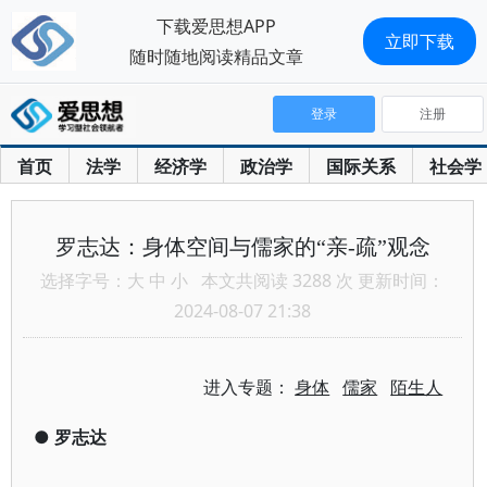
下载爱思想APP
立即下载
随时随地阅读精品文章
登录
注册
首页
法学
经济学
政治学
国际关系
社会学
罗志达：身体空间与儒家的“亲-疏”观念
选择字号：
大
中
小
本文共阅读 3288 次 更新时间：
2024-08-07 21:38
进入专题：
身体
儒家
陌生人
●
罗志达