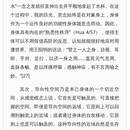
水”一念之发就径直伸出去并平顺地拿起了水杯。在这
个过程中，我的目光、意念始终是在对象身上，身体
作为一个运作良好的功能性身体随意念而动。因此，
身体具有内在的“熟悉性秩序”（Hua 4/57），使得主
体可以不用假借高阶的反思、认知就能很好地应对周
遭世界。用王阳明的话说：“譬之一人之身，目视、耳
听、手持、足行，以济一身之用……盖其元气充周、
血脉条畅、是以痒痛呼吸，感触神应，有不言而喻之
妙。”[27]
其次，导向性空间乃是本己身体的一个切近空
间，从感觉模态上说，它首先是可触及的、可直接把
握的空间。即便是导向空间的远域，它原则上可以回
溯到触觉上的近域；或者通过身体的自发移动，它原
则上也是可以触及的。这种导向性的近域自然是生存