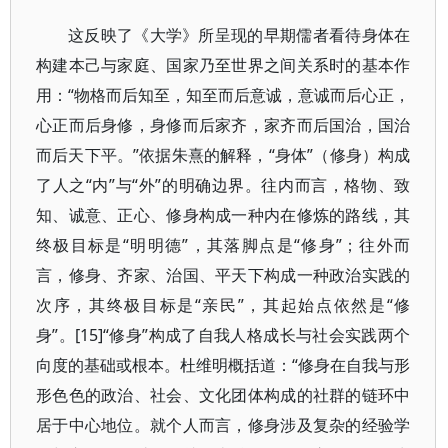
这反映了《大学》所呈现的早期儒者看待身体在
构建本己与家庭、国家乃至世界之间关系时的基本作
用：“物格而后知至，知至而后意诚，意诚而后心正，
心正而后身修，身修而后家齐，家齐而后国治，国治
而后天下平。”依据朱熹的解释，“身体”（修身）构成
了人之“内”与“外”的明确边界。往内而言，格物、致
知、诚意、正心、修身构成一种内在修炼的路线，其
终极目标是“明明德”，其落脚点是“修身”；往外而
言，修身、齐家、治国、平天下构成一种政治实践的
次序，其终极目标是“亲民”，其起始点依然是“修
身”。[15]“修身”构成了自我人格成长与社会实践两个
向度的基础或根本。杜维明概括道：“修身在自我与形
形色色的政治、社会、文化团体构成的社群的链环中
居于中心地位。就个人而言，修身涉及复杂的经验学