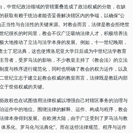
认为，中世纪政治领域的管辖重叠造成了政治权威的分散，在缺
的获取有赖于统治者能否妥善解决辖区内的争端，以确保“公
为正当性与合法性的关键来源。对教会而言，法律是教会拒绝世
世纪很长的时间里，教会不仅广泛吸纳法律人才，积极培养法
极大地推动了立法与法学本身的发展。例如，十一世纪晚期，
发现了查士丁尼法典，这也使博洛尼亚大学日后成为中世纪法学教育
主导者，受罗马法的影响，不少教皇主持了《教会法》的立法
制度与秩序进行规范化，同时也明确了教会的权力运作，以及
二世纪立志于建立起教会权威的教皇而言，法律既是教廷内部
立于世俗权威的关键。
俗政权也在试图借用法律权威以增强自己对辖区事务的治理与
治运作中的地位。围绕法律的解释、运作、构成与程序，教会
法律本身得到发展。在欧洲大陆，由于广泛受到了罗马法与教
、体系化、罗马化与法典化”。而在这些法律规范、程序与运作