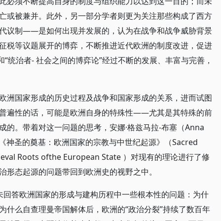
此必须不断提高自身的制度与组织能力以达到这一目的；而未
亡或被兼并。此外，另一部分学者则更为关注那些构成了西方
代议制——是如何出现并发展的，认为在战争和战争威胁背景
征税等议题展开的博弈，不断推进近代欧洲的制度改进，促进
和“统治者- 社会之间的博弈论”经过不断的发展、丰富与完善，
欧洲国家形成的历史过程及战争和国家形成的关系，进而试图
普遍性的话，可能是欧洲自身的特殊性——尤其是其特殊的前
的。带着对这一问题的思考，安娜·格兹马拉-布塞（Anna
的新书《神圣的奠基：欧洲国家的宗教与中世纪起源》（Sacred
Medieval Roots ofthe European State ）对现有的理论进行了修
治形态起源的问题带回到欧洲史的视野之中。
并未回答欧洲国家的形成与建构历程中一些根本性的问题：为什
为什么自查理曼帝国解体后，欧洲的“政治分裂”持续了数百年