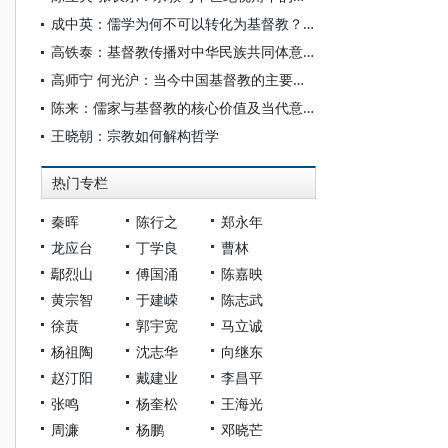
成中英：儒学为何不可以转化为基督教？——诠释性转化限制考辨
高铁泰：基督教传播对中华民族共同体意识的影响及应对
高师宁 何光沪：当今中国基督教的主要问题与解决设想
陈来：儒家与基督教的核心价值及当代意义
王晓朝：宗教如何解构哲学
热门专栏
秦晖
陈行之
郑永年
龙应台
丁学良
曹林
鄢烈山
傅国涌
陈嘉映
黄宗智
于建嵘
陈志武
徐贲
郭宇宽
马立诚
杨祖陶
沈志华
向继东
赵汀阳
戴建业
李昌平
张鸣
杨奎松
王海光
周濂
杨鹏
邓晓芒