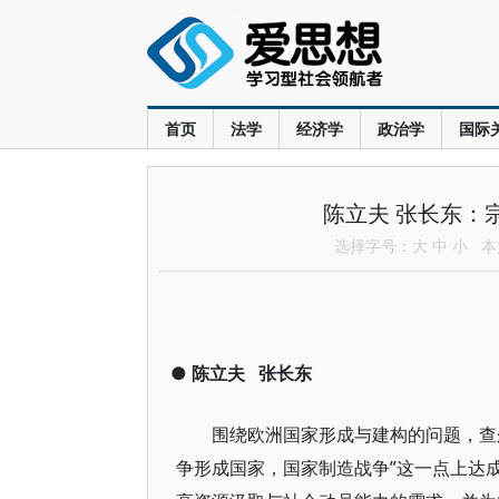
首页
法学
经济学
政治学
国际
陈立夫 张长东：
选择字号：
大
中
小
本文
●
陈立夫
张长东
围绕欧洲国家形成与建构的问题，查
争形成国家，国家制造战争”这一点上达