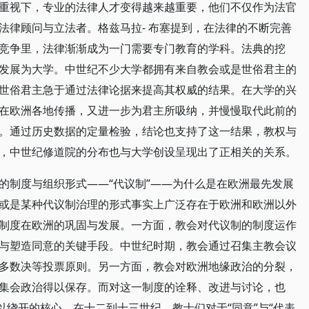
重视下，专业的法律人才变得越来越重要，他们不仅作为法官
法律顾问与立法者。格兹马拉- 布塞提到，在法律的不断完善
竞争里，法律渐渐成为一门需要专门教育的学科。法典的挖
发展为大学。中世纪不少大学都拥有来自教会或是世俗君主的
世俗君主急于通过法律论据来提高其权威的结果。在大学的兴
在欧洲各地传播，又进一步为君主所吸纳，并慢慢取代此前的
。通过历史数据的定量检验，结论也支持了这一结果，教权与
，中世纪修道院的分布也与大学创设呈现出了正相关的关系。
的制度与组织形式——“代议制”——为什么是在欧洲最先发展
或是某种代议制治理的形式事实上广泛存在于欧洲和欧洲以外
制度在欧洲的巩固与发展。一方面，教会对代议制的制度运作
与塑造同意的关键手段。中世纪时期，教会通过召集主教会议
多数决等投票原则。另一方面，教会对欧洲地缘政治的分裂，
集会政治得以保存。而对这一制度的诠释、改进与讨论，也
以绕开的核心，在十二到十三世纪，教士们对于“同意”与“代表