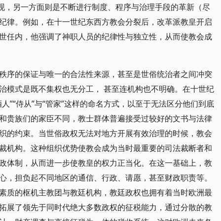
出现，另一方面则是不断进行制度、程序与治理手段的革新（尽
纪律。例如，在十一世纪东西方教会分裂后，改革派教皇开启
世任内，他强调了神职人员的纪律性与独立性，从而使教会成
秩序的保证与唯一的合法性来源，甚至是世俗统治者之间冲突
治模式是既不集权也无分工， 甚至连机构也不明确。在十世纪
人”“侍从”与“管家”这样的命名方式，以至于无法区分他们到底
和贵族们的家臣不同，教士群体普遍接受过较好的文书与法律
织的约束。当世俗政权无法对地方开展有效治理的时候，教会
裁机构。这种组织优势使教会成为当时最重要的司法裁断者和
政体制，从而进一步使教皇的权力正当化。在这一基础上，教
心，担负起不同地区的通信、行政、请愿，甚至财政职责等。
素质的枢机主教团与教廷机构，教廷政权也拥有着当时欧洲最
拓展了领先于同时代绝大多数政权的征税能力，通过分散的教