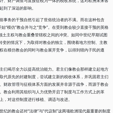
计、财产调查与直接征税为一体的税收系统，这对欧洲未来各
起到了深远的影响。
俗事务的干预自然引起了世俗统治者的不满。而在这种包含
开始“模仿”教会并与之“竞争”。在受到教会较少直接干预的英格
为领土主权与教会重叠管辖权之间的冲突。如同中世纪早期试图
”转变的情况下，为取得对教会的独立，围绕着地方控制、主教
权在模仿教会的同时与教会展开竞争，以得到辖内子民的遵
主们竭尽全力以提高统治能力。君主们像教会那样建立起地方
取代原先的封建制度，尝试建立新的税收体系，并巩固君主们
、财政管理与征税体系方面的发展并非源于战争，而源于教会
。教会利用其组织与人力优势开启了制度与工作方式上的革
上，对这些制度进行移植、调适与改进。
纪的教会还对“法律”与“代议制”这两项欧洲现代最重要的制度