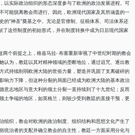
，以实际政治组织的形态深度参与了欧洲的政治发展进程。可
不可能脱离教会而进行。因此，欧洲现代国家及其所涵盖的一
史的“神圣”奠基之中。无论是官僚制、征税体系、司法体系还
贡献了这些制度的初始形式，并在制度转换中成为日后现代国家
这两个前提之上，格兹马拉- 布塞重新审视了中世纪时期的教会
她认为，教廷以其对精神领域的垄断地位，通过诅咒、逐出教
方式持续削弱欧洲大陆的世俗力量，塑造并巩固了支离破碎的
影响力下降，但这种分裂的局面已经成为欧洲大陆的基本政治
德意志地区与意大利的领土分裂一直持续到了十九世纪；反而
领土争端的地区，如英格兰，则较少受到教廷的直接干预，更
治组织，教会对欧洲的政治制度、组织结构和思想文化产生了
俗统治者的支配并确立教会的自主性，教廷一方面采用分化与