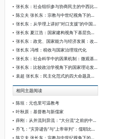
张长东：社会组织参与协商民主的中西比较
陈立夫 张长东：宗教与中世纪视角下的欧洲国家形成
张长东：从学理上讲好“对口支援”的中国故事
张长东 夏江浩：国家建构视角下基层负担过重的结构性困境：理论与个案分析
张长东：政党、国家能力与经济发展：改革开放过程中的政府与市场关系
张长东 冯维：税收与国家治理现代化
张长东：社会科学中的因果机制：微观基础和过程追踪
张长东：比较政治学视角下的国家理论发展
袁超 张长东：民主化范式的四大命题及其批判——从政治衰败研究的视角切入
相同主题阅读
陈垣：元也里可温教考
叶秋原：基督教与新儒家
薛刚：从并流到异流：“大分流”之前的中国与欧洲
乔飞：“灾异谴告”与“上帝审判”：儒耶比较视野中的权力超验制约
陈立夫 张长东：宗教与中世纪视角下的欧洲国家形成