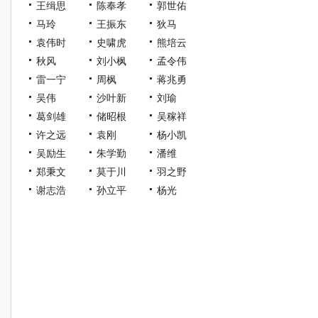
王缉思
陈奉孝
郭世佑
马玲
王振东
狄马
袁伟时
史啸虎
熊培云
秋风
刘小枫
孟令伟
雷一宁
周枫
蒋兆勇
吴伟
沙叶新
刘瑜
葛剑雄
储昭根
吴稼祥
许之远
袁刚
杨小凯
吴励生
朱学勤
潘维
郑秉文
莫于川
羽之野
谢志浩
孙立平
杨光