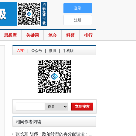
登录
注册
思想库
关键词
笔会
科普
排行
|
|
|
APP
公众号
微博
手机版
相同作者阅读
张长东 胡伟：政治转型的再分配理论：经济不平等对政治转型的影响