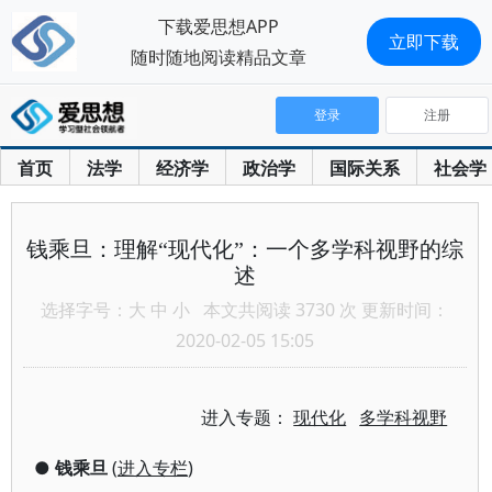
下载爱思想APP
立即下载
随时随地阅读精品文章
登录
注册
首页
法学
经济学
政治学
国际关系
社会学
钱乘旦：理解“现代化”：一个多学科视野的综
述
选择字号：
大
中
小
本文共阅读 3730 次 更新时间：
2020-02-05 15:05
进入专题：
现代化
多学科视野
●
钱乘旦
(
进入专栏
)