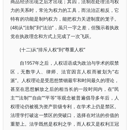
商品经济出现之后才出现；其四，法制在处理法与权
力的关系时，常沦为权力的工具，而法治正相反，它
特有的功能是制约权力，能把权力关进制度的笼子。
(48)从“法制”到“法治”，虽只一字之差，但预示着执政
党在执政理念和方式上完成了一次飞跃。
(十二)从“排斥人权”到“尊重人权”
自1957年之后，人权话语成为政治与学术的双禁
区，无数学人、律师、法官因言人权而被划为“右
派”。人权理论是受思想禁锢最牢和时间最久的理论，
甚至在思想解放之后的相当长的一段时间内，在“民
主”“法制”“自由”“平等”等观念被普遍倡导多年后，人
权理论仍被视为资产阶级专利，在学术上仍是禁区。
法理学打破这一禁区的突破口，选择在对法的价值的
重塑上。法学既然是权利之学，而人权又是权利王冠