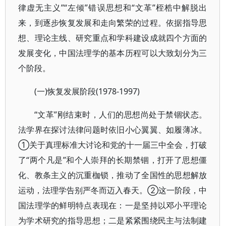
律虚无主义”“左倾”错误思想和“文革”桎梏中解脱出
来，到逐步恢复发展和走向繁荣的过程。依据指导思
想、理论主线、研究重点和学科建设成就四个方面的
发展变化，中国法理学的基本历程可以大致划分为三
个阶段。
(一)恢复发展阶段(1978-1997)
“文革”刚结束时，人们的思想尚处于禁锢状态。
法学界在探讨法律问题时依旧小心翼翼、如履薄冰。
①关于真理标准大讨论和党的十一届三中全会，打破
了“两个凡是”和个人崇拜的长期禁锢，打开了思想僵
化、教条主义的沉重枷锁，推动了全国性的思想解放
运动，法理学告别严冬而迈入春天。②这一阶段，中
国法理学的鲜明特点表现在：一是坚持以邓小平理论
为学术研究的指导思想；二是紧紧围绕民主与法制建