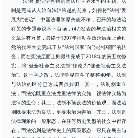
“法治”是法学界特别是法理学界永恒的主题。法
制是完成从人治向法治跨越的前奏，如何将“法制”发
展为“法治”，中国法理学界矢志不移，召开的与法治
有关的专题会议不下百场，(47)发表的与法治相关的
文章达有万篇，最终于1997年推动在政治层面上通过
党的代表大会完成了从“法制国家”向“法治国家”的转
变，而在宪法层面上则最终完成于2018年的第五次修
宪，将“健全社会主义法制”修改为“健全社会主义法
治”。这一字之改，法理学界奋斗了整整40年。法制
与法治的区分已达成四点共识：其一，法制侧重立
法，而法治既重立法尤重法律的实施，视法律实施为
法律的生命；其二，法制不预设法的价值观，而法治
则既要求法为良法，更要求治为善治；其三，法制是
法律现象的一般形态，在任何历史类型的社会中都存
在，而法治则是法律史上的高级形态，它只在民主与