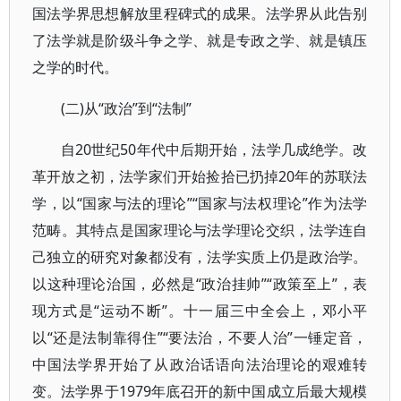
国法学界思想解放里程碑式的成果。法学界从此告别
了法学就是阶级斗争之学、就是专政之学、就是镇压
之学的时代。
(二)从“政治”到“法制”
自20世纪50年代中后期开始，法学几成绝学。改
革开放之初，法学家们开始捡拾已扔掉20年的苏联法
学，以“国家与法的理论”“国家与法权理论”作为法学
范畴。其特点是国家理论与法学理论交织，法学连自
己独立的研究对象都没有，法学实质上仍是政治学。
以这种理论治国，必然是“政治挂帅”“政策至上”，表
现方式是“运动不断”。十一届三中全会上，邓小平
以“还是法制靠得住”“要法治，不要人治”一锤定音，
中国法学界开始了从政治话语向法治理论的艰难转
变。法学界于1979年底召开的新中国成立后最大规模