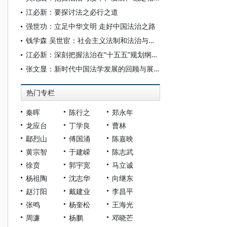
江必新：要探讨法之必行之道
强世功：立足中华文明 走好中国法治之路
钱学森 吴世宦：社会主义法制和法治与现代科学技术
江必新：深刻把握法治在“十五五”规划纲要中的战略定位
张文显：新时代中国法学发展的回顾与展望
热门专栏
秦晖
陈行之
郑永年
龙应台
丁学良
曹林
鄢烈山
傅国涌
陈嘉映
黄宗智
于建嵘
陈志武
徐贲
郭宇宽
马立诚
杨祖陶
沈志华
向继东
赵汀阳
戴建业
李昌平
张鸣
杨奎松
王海光
周濂
杨鹏
邓晓芒