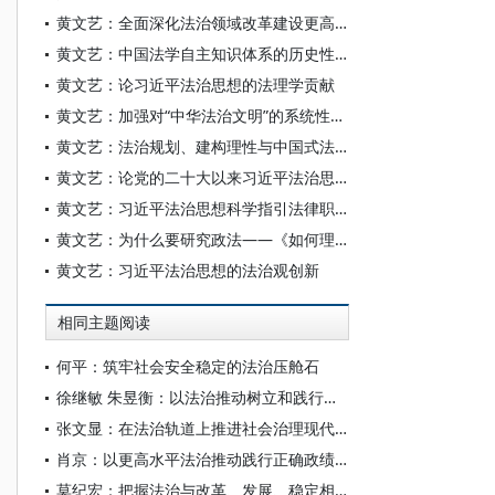
黄文艺：全面深化法治领域改革建设更高水平的社会主义法治国家
黄文艺：中国法学自主知识体系的历史性升华
黄文艺：论习近平法治思想的法理学贡献
黄文艺：加强对“中华法治文明”的系统性研究
黄文艺：法治规划、建构理性与中国式法治现代化
黄文艺：论党的二十大以来习近平法治思想的新发展
黄文艺：习近平法治思想科学指引法律职业伦理建设
黄文艺：为什么要研究政法——《如何理解政法：范畴、传统和原理》序言
黄文艺：习近平法治思想的法治观创新
相同主题阅读
何平：筑牢社会安全稳定的法治压舱石
徐继敏 朱昱衡：以法治推动树立和践行正确政绩观
张文显：在法治轨道上推进社会治理现代化——《法律与社会治理》 卷首语 （代）
肖京：以更高水平法治推动践行正确政绩观
莫纪宏：把握法治与改革、发展、稳定相协同的内在逻辑