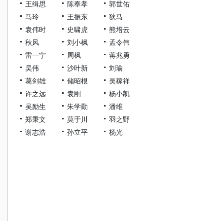
王缉思
陈奉孝
郭世佑
马玲
王振东
狄马
袁伟时
史啸虎
熊培云
秋风
刘小枫
孟令伟
雷一宁
周枫
蒋兆勇
吴伟
沙叶新
刘瑜
葛剑雄
储昭根
吴稼祥
许之远
袁刚
杨小凯
吴励生
朱学勤
潘维
郑秉文
莫于川
羽之野
谢志浩
孙立平
杨光