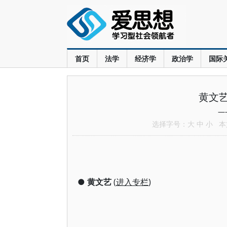
首页
法学
经济学
政治学
国际
黄文
—
选择字号：
大
中
小
本文
●
黄文艺
(
进入专栏
)