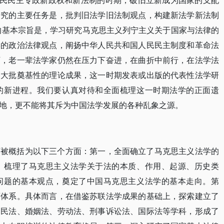
人民民主专政新政权和新法制的时期，破旧立新成为国家的支配
研究的主要任务是，批判旧法学旧法制观点，构建新法学新法制
会的基本宗旨是，学习研究马克思主义列宁主义关于国家与法律的
学的政治法律观点，阐扬中华人民共和国人民民主制度和革命法
下，老一辈法学家仍然在压力下奋进，在曲折中前行，在法学法
一大批奠基性的理论成果，这一时期发表或出版的代表性法学研
的新进程。我们要认真对待和全面梳理这一时期法学的正面遗
地，更不能将其斥为中国法学发展的各种乱象之源。
可被概括为以下三个方面：第一，全面确立了马克思主义法学的
、梳理了马克思主义法学关于法的本质、作用、起源、历史类
问题的基本观点，奠定了中国马克思主义法学的基本走向。第
育体系。具体而言，在借鉴苏联法学成果的基础上，探索建立了
、民法、婚姻法、劳动法、刑事诉讼法、国际法等学科，形成了