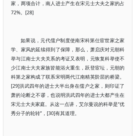
家，两项合计，南人进士产生在宋元士大夫之家的占
72%。[28]
如果说，元代儒户制度使南宋科第仕宦世家之家
学、家风的延续得到了保障，那么，萧启庆对元朝科
举与江南士大夫关系的考证又表明，元恢复科举使不
少江南士大夫家族皆能浴火重生，跃登宦坛，元朝的
科第之家构成了联系宋明两代江南精英阶层的桥梁。
[29]洪武四年的进士大半出身在儒户之家，则印证了
萧的论断之不谬，也说明洪武四年的进士大都产生在
宋元士大夫家庭。从这一点讲，艾尔曼说的科举是“优
秀分子的轮转”，[30]有其道理。