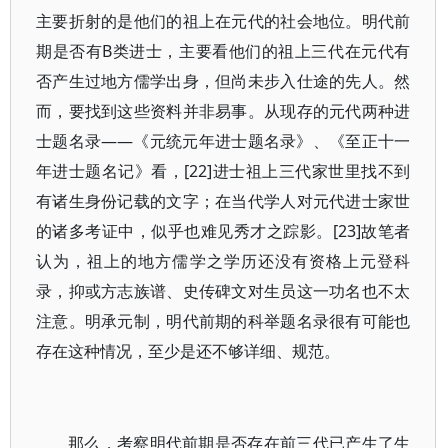
主要折射的是他们的祖上在元代的社会地位。明代前
期是否有B类进士，主要看他们的祖上三代在元代有
否产生过地方儒学出身，但尚未步入仕途的先人。然
而，要找到这些资料并非易事。从现存的元代两种进
士题名录——《元统元年进士题名录》、《至正十一
年进士题名记》看，[22]进士祖上三代家世里找不到
有诸生身份记载的文字；在当代学人对元代进士家世
的诸多考证中，似乎也难见秀才之踪影。[23]故笔者
认为，祖上的地方儒学之学历还没有资格上元登科
录，抑或方志族谱、史传碑文对生员这一功名也不太
注意。明承元制，明代前期的科举题名录很有可能也
存在这种情况，至少是还不够详细、规范。
那么，考察明代前期是否存在前三代已产生了生