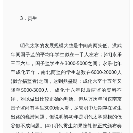
3．贡生
明代太学的发展规模大致是中间高两头低。洪武
年间国子监的平均年学生似在一千人左右；[41]永乐
三至六年，国子监学生在3000-5000之间；永乐七年
至成化五年，南北两监的学生总数在6000-20000人
(似含捐监者)之间，达到鼎盛期；成化六至十五年又
降至5000-3000人。成化十六年以后两监的资料不
详，难以做出比较正确的判断。但从万历年间仅南京
国子监尚有学生3000余人看，尽管明中后期存在监生
出路的雍滞问题，但说明初40年是明代太学规模的低
谷似不成问题。[42]明代贡生如果按礼部正式颁布奏