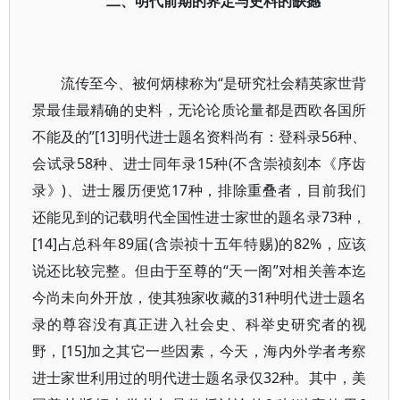
二、明代前期的界定与史料的缺撼
流传至今、被何炳棣称为“是研究社会精英家世背
景最佳最精确的史料，无论论质论量都是西欧各国所
不能及的”[13]明代进士题名资料尚有：登科录56种、
会试录58种、进士同年录15种(不含崇祯刻本《序齿
录》)、进士履历便览17种，排除重叠者，目前我们
还能见到的记载明代全国性进士家世的题名录73种，
[14]占总科年89届(含崇祯十五年特赐)的82%，应该
说还比较完整。但由于至尊的“天一阁”对相关善本迄
今尚未向外开放，使其独家收藏的31种明代进士题名
录的尊容没有真正进入社会史、科举史研究者的视
野，[15]加之其它一些因素，今天，海内外学者考察
进士家世利用过的明代进士题名录仅32种。其中，美