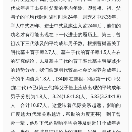
代成年男子出身时父辈的平均年龄。即曾祖、祖、父
与子的平均代际间隔时间为24年。则秀才中式35年、
举人中式29年、进士中式及廪生入监24年后，他们的
功名才有可能出现在下一代进士的履历上。第三，曾
祖以下三代涉及的平均成年男子数。根据曹树基关于
明代墓主育子率2.7人、墓主子代的育子率1.5人左右
的研究结论，以及墓主子代的育子率比墓主明显减少
的趋势分析，我们假定明代较高社会阶层养育成年儿
子的平均值为1.8人，[34]则在曾祖-→祖(第一代)→父
(第二代)→己(第三代)等父子链上应该出现的平均成年
男子分别为1.8人、3.24(1.8×1.8)人、5.83(3.24×1.8)
人，合计10.87人。这意味着代际关系越远，影响的
广度越大(代际关系越近，帮助的力度更甚)，到了曾
孙一辈，他对下代的影响平均会涉及到近11个成年男
子。当然，这些是纯理论上的推理。另外，明代入仕