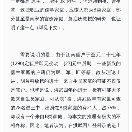
一定都是“廪生”、“增生”或“附生”，但追朔到祖、曾祖
辈，这些职业的儒学家庭，应该大都为B类家庭，部
分甚至是南宋的官僚家庭。萧启庆教授的研究，也证
明了这一点（详见下文）。
需要说明的是，由于江南儒户于至元二十七年
(1290)定籍后即无变动，[27]元中后期，一些新兴的
儒生家庭的户籍仍为民、军、匠等籍。故从理论上
讲，明首科放榜的进士，来自生员家庭的可能不仅仅
是儒户。也就是说，洪武四年的进士，极有可能大多
数来自生员家庭。可从表1看，洪武四年有家世可查
的28名进士中，出身在A类家庭的有21人，占75%，
却没有一个来自B类家庭，与本文的推理有极大的不
相弁称。因此，笔者认为，在洪武四年登科录的进士