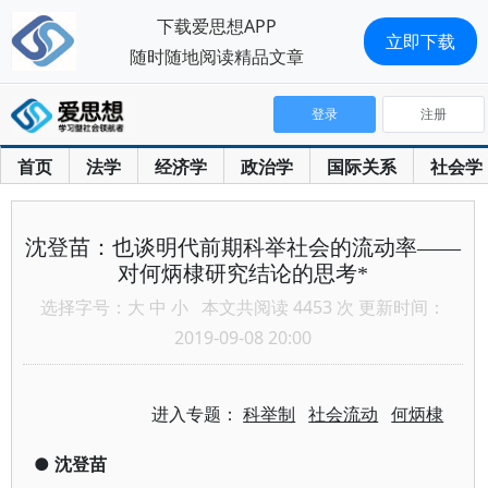
下载爱思想APP
立即下载
随时随地阅读精品文章
登录
注册
首页
法学
经济学
政治学
国际关系
社会学
沈登苗：也谈明代前期科举社会的流动率——
对何炳棣研究结论的思考*
选择字号：
大
中
小
本文共阅读 4453 次 更新时间：
2019-09-08 20:00
进入专题：
科举制
社会流动
何炳棣
●
沈登苗