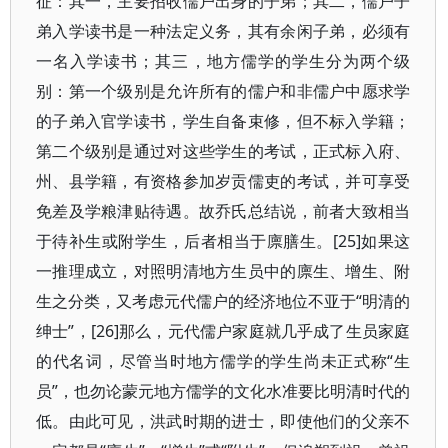
征：其一，主要招收儒户出身的子弟；其二，儒户子
弟入学读书是一种法定义务，其有余闲子弟，必须有
一名入学读书；其三，地方儒学的学生分为两个级
别：第一个级别是允许所有的儒户和非儒户中愿求学
的子弟入官学读书，学生自备束修，但不标入学籍；
第二个级别是通过对这些学生的考试，正式标入府、
州、县学籍，有资格参加岁贡儒吏的考试，并可享受
免差及学粮津贴待遇。故乔氏总结说，前者大致相当
于待补生或附学生，后者相当于廪膳生。[25]如果这
一推理成立，对照明清地方生员中的廪生、增生、附
生之分类，又考虑元代儒户的经济地位不亚于“明清的
绅士”，[26]那么，元代儒户家庭就几乎成了生员家庭
的代名词，尽管当时地方儒学的学生尚未正式称“生
员”，也勿论蒙元地方儒学的文化水准要比明清时代的
低。由此可见，洪武时期的进士，即使他们的父亲不