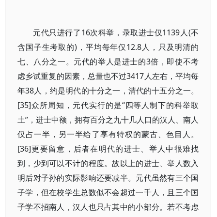
元代只进行了16次科举，录取进士仅1139人(不
含国子生考取的)，平均每年仅12.8人，只及明清的
七、八分之一。元代的举人是进士的3倍，即使不考
虑乡试重复的因素，总量也不过3417人左右，平均每
年38人，约是明代的十分之一，清代的十五分之一。
[35]众所周知，元代实行的是“四等人制下的科举取
土”，进士中额，拥有百分之九十几人口的汉人、南人
仅占一半，另一半给了享有特权的蒙古、色目人。
[36]更要留意，后者在明代的进士、举人中很难找
到，少到可以不计的程度。故以上的进士、举人数入
明后对子孙的实际影响还要减半。元代虽然有三个国
子学，但在校学生总数似不会超过一千人，且三个国
子学不招南人，汉人也只占其中的小部分。若不考虑