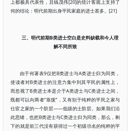
上都极具代表性，且钱茂伟[20]的统计客观上支持了
何的结论：明代前期出身平民家庭的进士甚多。[21]
三、明代前期B类进士空白是史料缺载和今人理
解不同所致
由于何著表9仅把B类进士与A类进士归为同类，
使读者对B类进士的注意力集中到其平民的属性上，
而忽视了B类进士本是介于A类进士与C类进士之间，
既都可以向两者“靠拢”，又有别于纯粹的平民之家与
仕宦之家的一个阶层——低级的士阶层。如果我们沿
此思绪，也把B类进士与C类进士归为同类，那么，剩
下的就是前三代没有获得过一个初级功名的纯粹的平