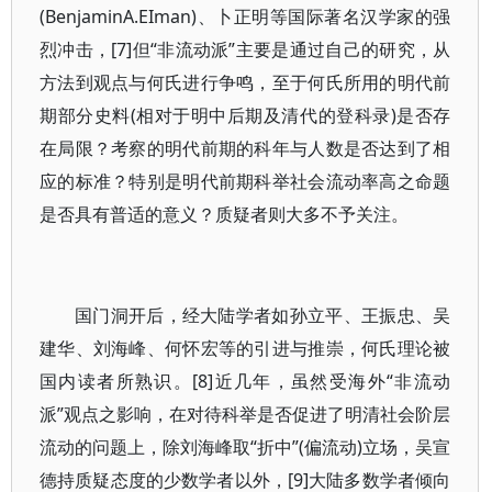
(BenjaminA.EIman)、卜正明等国际著名汉学家的强
烈冲击，[7]但“非流动派”主要是通过自己的研究，从
方法到观点与何氏进行争鸣，至于何氏所用的明代前
期部分史料(相对于明中后期及清代的登科录)是否存
在局限？考察的明代前期的科年与人数是否达到了相
应的标准？特别是明代前期科举社会流动率高之命题
是否具有普适的意义？质疑者则大多不予关注。
国门洞开后，经大陆学者如孙立平、王振忠、吴
建华、刘海峰、何怀宏等的引进与推崇，何氏理论被
国内读者所熟识。[8]近几年，虽然受海外“非流动
派”观点之影响，在对待科举是否促进了明清社会阶层
流动的问题上，除刘海峰取“折中”(偏流动)立场，吴宣
德持质疑态度的少数学者以外，[9]大陆多数学者倾向