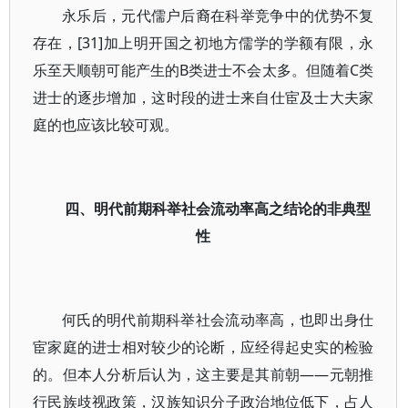
永乐后，元代儒户后裔在科举竞争中的优势不复
存在，[31]加上明开国之初地方儒学的学额有限，永
乐至天顺朝可能产生的B类进士不会太多。但随着C类
进士的逐步增加，这时段的进士来自仕宦及士大夫家
庭的也应该比较可观。
四、明代前期科举社会流动率高之结论的非典型
性
何氏的明代前期科举社会流动率高，也即出身仕
宦家庭的进士相对较少的论断，应经得起史实的检验
的。但本人分析后认为，这主要是其前朝——元朝推
行民族歧视政策，汉族知识分子政治地位低下，占人