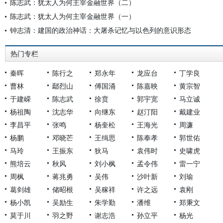
陈志武：犹太人为何主宰金融世界（二）
陈志武：犹太人为何主宰金融世界（一）
钟志清：建国的政治神话：大屠杀记忆与以色列的意识形态
热门专栏
秦晖
陈行之
郑永年
龙应台
丁学良
曹林
鄢烈山
傅国涌
陈嘉映
黄宗智
于建嵘
陈志武
徐贲
郭宇宽
马立诚
杨祖陶
沈志华
向继东
赵汀阳
戴建业
李昌平
张鸣
杨奎松
王海光
周濂
杨鹏
邓晓芒
王缉思
陈奉孝
郭世佑
马玲
王振东
狄马
袁伟时
史啸虎
熊培云
秋风
刘小枫
孟令伟
雷一宁
周枫
蒋兆勇
吴伟
沙叶新
刘瑜
葛剑雄
储昭根
吴稼祥
许之远
袁刚
杨小凯
吴励生
朱学勤
潘维
郑秉文
莫于川
羽之野
谢志浩
孙立平
杨光