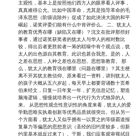
主观性，基本上是按照他们西方人的眼界看人评事，
真真难得公允。比如中国革命，尤其是指导革命的毛
泽东思想（阶级说除外）促成了如此泱泱大国的和平
崛起，诺奖评委们能有什么中肯评价么。 二、犹太人
的教育优秀在哪（缺陷又在哪）？沈文在批评那些好
事者，通过诺奖获奖者的犹太人与华人的相对数比
较，得出后者更胜前者一筹的聒噪中有个观点说，犹
太人的出色源自其教育。此识也甚合我意。是的，人
之差在思想，人种之差也在思想。思想靠教育。 那
么，犹太人的教育强在哪里（问题在哪里）？其主梗
离不开其犹太教信仰。原来看过一资料，讲到犹太人
的孩子大概从五六岁起，每天早上都要背诵数十页希
伯来经文，日复一日年复一年，扩充信息记忆，塑造
脑海逻辑，慢慢就培养出一代代行为方式独异的人
来。 从思想性观念性意识性的角度来看，犹太人的爱
学勤思唯实执着创新等优秀品质就很突出。但从另一
个方面看，犹太人又似乎拥有一以贯之的等级霸道报
复暴力等偏恶的思想意识（圣经的旧约里较多，但新
约里基本就反过来了）。于斯，我们应客观审视拭目