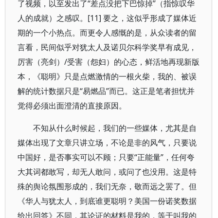
了视频，以至发出了“差点没把下巴惊掉”（指惊叹华
人的成就）之感叹。[11] 要之，这似乎形成了媒体近
期的一个小热点。而更令人感慨的是，从众读者的留
言看，民间似乎对犹太人及诺贝尔科学奖早有成见，
厉害（亮剑）/受害（怨妇）的心态，鲜活地再现新版
本，《聪明》只是点燃激情的一根火柴，我的、被误
解的统计数据只是“易燃品”而已。这正是笔者担忧并
觉得必须出面澄清的直接原因。
不知从什么时候起，我们的一些媒体，尤其是自
媒体出现了文章只讲立场，不论是非的风气，只要说
中国好，是否事实可以不顾；只要“正能量”，任何夸
大其词都敢写，却无人敢问，或问了也没用。这是特
殊的舆论氛围形成的，我们无奈，敬而远之罢了。但
《华人与犹太人，到底谁更聪明？美国一份诺奖数据
给出回答》不同，其论证的材料是我的，等于叫我的