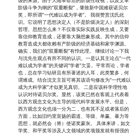
级的来源。由于大陆革命后的阶级性歧视，以及文革
阶级斗争为纲的“双重断裂”，肇致新中国难获诺贝尔
奖，即所谓“一代难以成为学者”。 我很赞赏沈氏此
识。它说明了思想决定人（不是阶级决定人）的深刻
哲理。思想怎么来？不仅靠实际实践反映生成，又要
靠信仰教育造成，还要靠大脑想象形成。其中的信仰
教育造成大都依赖有产阶级的经济基础和家学渊源。
确实，我们的“双重断裂”有悖此理。 继续讨论一下我
与沈先生观点有所不同的认识。一是认其主论点“一代
难以成为学者”的关键词“学者”欠妥。平常而论，学者
也，总在学习钻研且有所著述的人耳，此类繁多，何
谓难成。结合沈文主旨可将其该语句修改为“一代难以
成为大科学家”才似更见真切。 二是应该科学理性地
认识对待诺贝尔奖。显然，该奖已然在客观上代表着
以西方观念文化为主导的现代科学发展水平。但是，
西方观念文化也须一分为二，也有其不足或者落后的
方面，比如旧约里宣扬的霸道、等级、单赢、暴力等
思想，就必然会（将）使诺奖蒙灰。 具体来讲，如文
学奖、和平奖等涉及人文领域的奖项颁发就有很强的