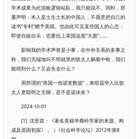
学术成果为此混账逻辑站队，我只能说不。同时，郑
重声明：本人是土生土长的中国人，不愿意把自己的
读书“专利”赠予美国。也由此可见某些国人的心态：
即使自娱自乐，也要拉上美国这面“大旗”……
影响我的学术声誉是小事，在中外关系的多事之
秋，我们无端地叫不明就里的犹太人躺着中枪，我们
能得到什么？又会失去什么？
用所谓的“美国一份诺奖数据”，来喧嚣华人比犹
太人更聪明之无聊，是不是该休矣？
2024-10-01
[1] 沈登苗：《著名美籍华裔科学家的来源、构
成及原因初探》，（《社会科学论坛》2012年第8