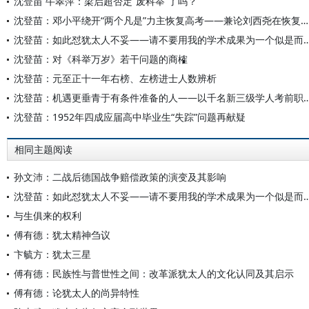
沈登苗 牛翠萍：梁启超否定“废科举”了吗？
沈登苗：邓小平绕开“两个凡是”力主恢复高考——兼论刘西尧在恢复高考中的重要作用
沈登苗：如此怼犹太人不妥——请不要用我的学术成果为一
沈登苗：对《科举万岁》若干问题的商榷
沈登苗：元至正十一年右榜、左榜进士人数辨析
沈登苗：机遇更垂青于有条件准备的人——以千名新三级学人考前
沈登苗：1952年四成应届高中毕业生“失踪”问题再献疑
相同主题阅读
孙文沛：二战后德国战争赔偿政策的演变及其影响
沈登苗：如此怼犹太人不妥——请不要用我的学术成果为一
与生俱来的权利
傅有德：犹太精神刍议
卞毓方：犹太三星
傅有德：民族性与普世性之间：改革派犹太人的文化认同及其启示
傅有德：论犹太人的尚异特性