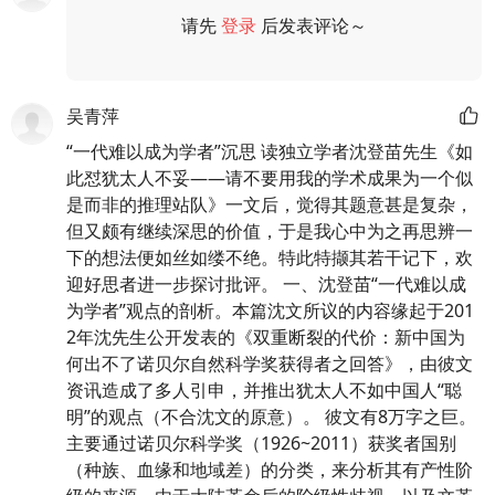
请先
登录
后发表评论～
评论
吴青萍
“一代难以成为学者”沉思 读独立学者沈登苗先生《如
此怼犹太人不妥——请不要用我的学术成果为一个似
是而非的推理站队》一文后，觉得其题意甚是复杂，
但又颇有继续深思的价值，于是我心中为之再思辨一
下的想法便如丝如缕不绝。特此特撷其若干记下，欢
迎好思者进一步探讨批评。 一、沈登苗“一代难以成
为学者”观点的剖析。本篇沈文所议的内容缘起于201
2年沈先生公开发表的《双重断裂的代价：新中国为
何出不了诺贝尔自然科学奖获得者之回答》，由彼文
资讯造成了多人引申，并推出犹太人不如中国人“聪
明”的观点（不合沈文的原意）。 彼文有8万字之巨。
主要通过诺贝尔科学奖（1926~2011）获奖者国别
（种族、血缘和地域差）的分类，来分析其有产性阶