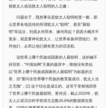
损犹太人或说犹太人聪明的人之嫌：
问题在于，既然事实是犹太人聪明程度一般，那
么世界各地流传的所谓犹太人“聪明”、甚至“最聪
明”等说法，到底从何而来、缘何而起？原因大概并不
复杂，就是要神化犹太人，让世界各族仰望他们、崇
拜他们，从而让他们拥有更大的话语权。
说世界上哪个民族或国家的人最聪明，这的确不
好回答，“中国知网”天量的题库中，唯独没有类似
以“世界上哪个民族或国家的人最聪明”为标题的文
章。但“要问全世界哪个民族的教育最成功，犹太人当
之无愧”，[2] 这个结论是成立的。这等于变相地回答
了世界上哪个民族最聪明。更何况，截止2020年，犹
太人占诺贝尔科学奖得主总数26.6%的数据摆在那
里。[3]我们要尊重基本的科学史实和人类文明史观！