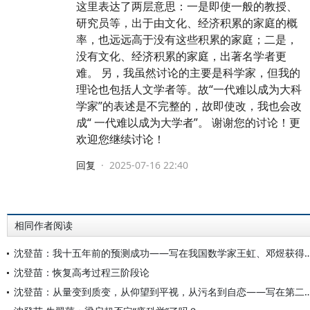
这里表达了两层意思：一是即使一般的教授、
研究员等，出于由文化、经济积累的家庭的概
率，也远远高于没有这些积累的家庭；二是，
没有文化、经济积累的家庭，出著名学者更
难。 另，我虽然讨论的主要是科学家，但我的
理论也包括人文学者等。故“一代难以成为大科
学家”的表述是不完整的，故即使改，我也会改
成“ 一代难以成为大学者”。 谢谢您的讨论！更
欢迎您继续讨论！
回复
·
2025-07-16 22:40
相同作者阅读
沈登苗：我十五年前的预测成功——写在我国数学家王虹、邓煜获得2
沈登苗：恢复高考过程三阶段论
沈登苗：从量变到质变，从仰望到平视，从污名到自恋——写在第二十四届科举制与科举学