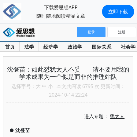
下载爱思想APP
立即下载
随时随地阅读精品文章
登录
注册
首页
法学
经济学
政治学
国际关系
社会学
沈登苗：如此怼犹太人不妥——请不要用我的
学术成果为一个似是而非的推理站队
选择字号：
大
中
小
本文共阅读 6795 次 更新时间：
2024-10-14 22:24
进入专题：
犹太人
●
沈登苗