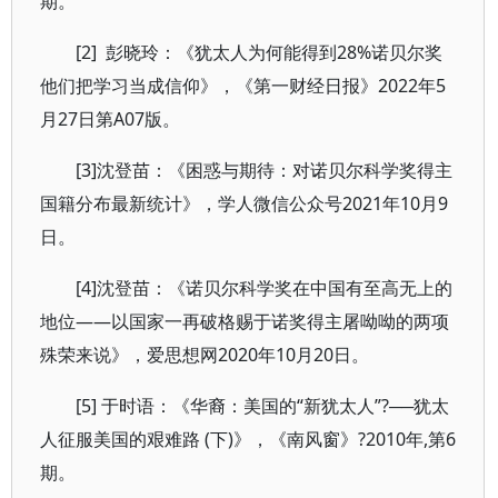
期。
[2] 彭晓玲：《犹太人为何能得到28%诺贝尔奖
他们把学习当成信仰》，《第一财经日报》2022年5
月27日第A07版。
[3]沈登苗：《困惑与期待：对诺贝尔科学奖得主
国籍分布最新统计》，学人微信公众号2021年10月9
日。
[4]沈登苗：《诺贝尔科学奖在中国有至高无上的
地位——以国家一再破格赐于诺奖得主屠呦呦的两项
殊荣来说》，爱思想网2020年10月20日。
[5] 于时语：《华裔：美国的“新犹太人”?──犹太
人征服美国的艰难路 (下)》，《南风窗》?2010年,第6
期。