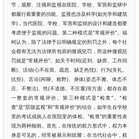
节，观察、注视和监视在医院、学校、军营和监狱中
都履行着重要的功能。监视也涉及科学(如光学和建筑
学)，当代医院、学校、军营和监狱的设计和建造都要
考虑便于监视的问题。第二种模式是“常规评价”。福
柯认为，除了法律予以明确规定的刑罚之外，每个社
会都有无法为法律所包容的微观惩罚，而这种微观惩
罚就是“常规评价”。如关于时间(迟到、缺席、工作间
断)、活动(心不在焉、疏忽、缺乏热忱)、行为(失礼、
抗拒)、言论(闲聊、粗野)、身体(姿态不雅、体态不
庄、不整洁)、性(不道德、不庄重)等方面，都存在着
一整套的常规评价。第三种模式是“检查”。“检
查”是“层级监视”和“常规评价”的结合，如学生在学校
里的考试或病人在医院里的体检。“检查”的重要性表
现为两种颠倒。首先，在传统的权力形式中，权力本
身是可见的，经常被展示和炫耀；在当代社会中，权