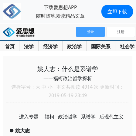
下载爱思想APP
立即下载
随时随地阅读精品文章
登录
注册
首页
法学
经济学
政治学
国际关系
社会学
姚大志：什么是系谱学
——福柯政治哲学探析
选择字号：
大
中
小
本文共阅读 4914 次 更新时间：
2019-05-19 23:49
进入专题：
福柯
政治哲学
系谱学
后现代主义
●
姚大志