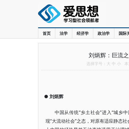
首页
法学
经济学
政治学
国际
刘炳辉：巨流之
选择字号：
大
中
小
本文
●
刘炳辉
中国从传统“乡土社会”进入“城乡
现“大流动社会”之态，对原有适应静态社