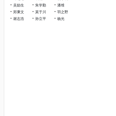
吴励生
朱学勤
潘维
郑秉文
莫于川
羽之野
谢志浩
孙立平
杨光