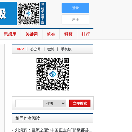
登录
注册
思想库
关键词
笔会
科普
排行
|
|
|
APP
公众号
微博
手机版
相同作者阅读
刘炳辉：巨流之变: 中国正走向“超级郡县国家”？