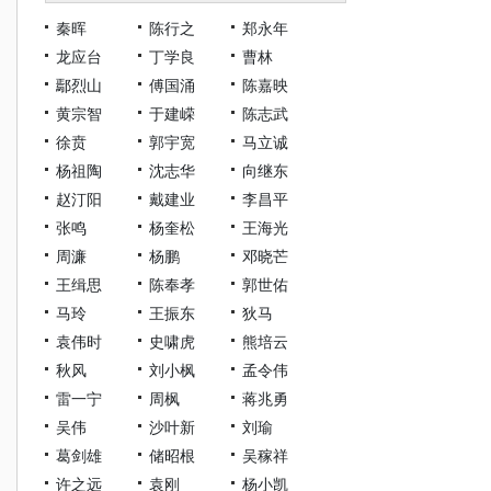
秦晖
陈行之
郑永年
龙应台
丁学良
曹林
鄢烈山
傅国涌
陈嘉映
黄宗智
于建嵘
陈志武
徐贲
郭宇宽
马立诚
杨祖陶
沈志华
向继东
赵汀阳
戴建业
李昌平
张鸣
杨奎松
王海光
周濂
杨鹏
邓晓芒
王缉思
陈奉孝
郭世佑
马玲
王振东
狄马
袁伟时
史啸虎
熊培云
秋风
刘小枫
孟令伟
雷一宁
周枫
蒋兆勇
吴伟
沙叶新
刘瑜
葛剑雄
储昭根
吴稼祥
许之远
袁刚
杨小凯