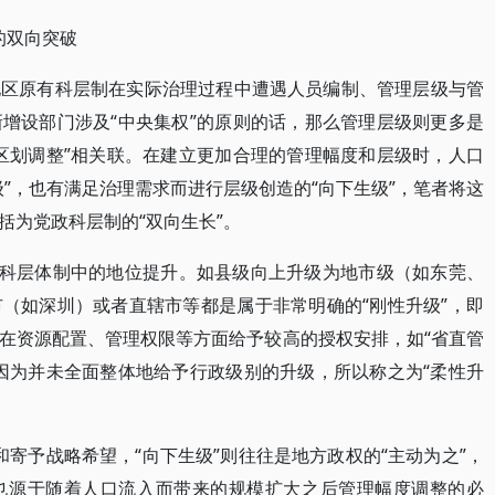
的双向突破
地区原有科层制在实际治理过程中遭遇人员编制、管理层级与管
增设部门涉及“中央集权”的原则的话，那么管理层级则更多是
区划调整”相关联。在建立更加合理的管理幅度和层级时，人口
”，也有满足治理需求而进行层级创造的“向下生级”，笔者将这
括为党政科层制的“双向生长”。
政科层体制中的地位提升。如县级向上升级为地市级（如东莞、
（如深圳）或者直辖市等都是属于非常明确的“刚性升级”，即
在资源配置、管理权限等方面给予较高的授权安排，如“省直管
因为并未全面整体地给予行政级别的升级，所以称之为“柔性升
”和寄予战略希望，“向下生级”则往往是地方政权的“主动为之”，
也源于随着人口流入而带来的规模扩大之后管理幅度调整的必