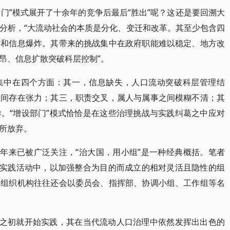
部门”模式展开了十余年的竞争后最后“胜出”呢？这还是要回溯大
分析，“大流动社会的本质是分化、变迁和改革。其至少包含四
动和信息爆炸。其带来的挑战集中在政府职能难以稳定、地方改
昂、信息扩散突破科层控制”。
集中在四个方面：其一，信息缺失，人口流动突破科层管理结
之间存在张力；其三，职责交叉，属人与属事之间模糊不清；其
。“增设部门”模式恰恰是在这些治理挑战与实践纠葛之中应对
所放弃。
近年来已被广泛关注，“治大国，用小组”是一种经典概括。笔者
政实践活动中，以加强整合为目的而成立的相对灵活且隐性的组
的组织机构往往还会以委员会、指挥部、协调小组、工作组等名
党之初就开始实践，其在当代流动人口治理中依然发挥出出色的