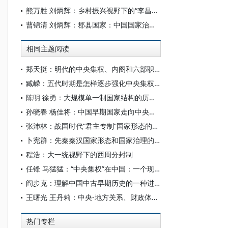
熊万胜 刘炳辉：乡村振兴视野下的“李昌平-贺雪峰争论”
曹锦清 刘炳辉：郡县国家：中国国家治理体系的传统及其当代挑战
相同主题阅读
郑天挺：明代的中央集权、内阁和六部职权的消长
臧嵘：五代时期是怎样逐步强化中央集权的
陈明 徐勇：大规模单一制国家结构的历史根基与当代形态
孙晓春 杨佳将：中国早期国家走向中央集权的历史逻辑——兼论“周秦之变”的历史意义
张沛林：战国时代“君主专制”国家形态的发展与定型
卜宪群：先秦秦汉国家形态和国家治理的历史演变
程浩：大一统视野下的西周分封制
任锋 马猛猛：“中央集权”在中国：一个现代概念的历史生成及其理论检视（1899—1911）
阎步克：理解中国中古早期历史的一种进路
王曙光 王丹莉：中央-地方关系、财政体制变迁与现代化国家治理模式构建
热门专栏