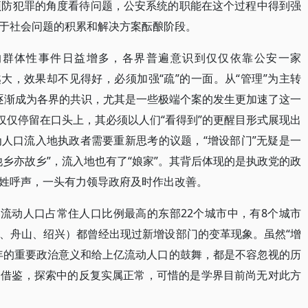
预防犯罪的角度看待问题，公安系统的职能在这个过程中得到强
于社会问题的积累和解决方案酝酿阶段。
的群体性事件日益增多，各界普遍意识到仅仅依靠公安一家
大，效果却不见得好，必须加强“疏”的一面。从“管理”为主转
，逐渐成为各界的共识，尤其是一些极端个案的发生更加速了这一
仅仅停留在口头上，其必须以人们“看得到”的更醒目形式展现出
人口流入地执政者需要重新思考的议题，“增设部门”无疑是一
乡亦故乡”，流入地也有了“娘家”。其背后体现的是执政党的政
姓呼声，一头有力领导政府及时作出改善。
省流动人口占常住人口比例最高的东部22个城市中，有8个城市
、舟山、绍兴）都曾经出现过新增设部门的变革现象。虽然“增
年的重要政治意义和给上亿流动人口的鼓舞，都是不容忽视的历
资借鉴，探索中的反复实属正常，可惜的是学界目前尚无对此方