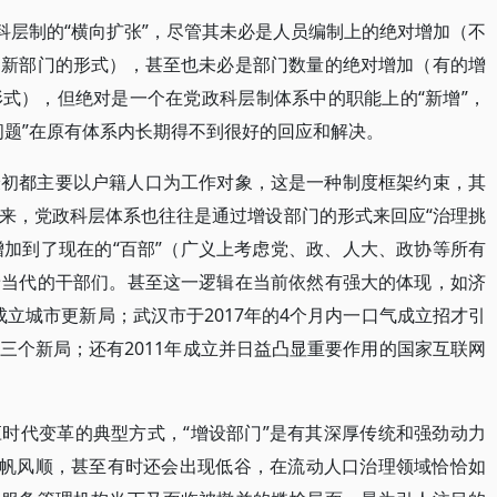
科层制的“横向扩张”，尽管其未必是人员编制上的绝对增加（不
建新部门的形式），甚至也未必是部门数量的绝对增加（有的增
式），但绝对是一个在党政科层制体系中的职能上的“新增”，
问题”在原有体系内长期得不到很好的回应和解决。
最初都主要以户籍人口为工作对象，这是一种制度框架约束，其
来，党政科层体系也往往是通过增设部门的形式来回应“治理挑
增加到了现在的“百部”（广义上考虑党、政、人大、政协等所有
着当代的干部们。甚至这一逻辑在当前依然有强大的体现，如济
年成立城市更新局；武汉市于2017年的4个月内一口气成立招才引
三个新局；还有2011年成立并日益凸显重要作用的国家互联网
时代变革的典型方式，“增设部门”是有其深厚传统和强劲动力
一帆风顺，甚至有时还会出现低谷，在流动人口治理领域恰恰如