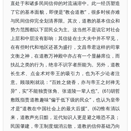
直处于和诸多民间信仰的对流涵溶中。此一经历塑造
了它的基本面貌，即便是“教会道教”，很多时候亦难
与民间信仰完全划清界限。其次，道教的基本信众和
势力范围都以下层民众为主。这当然不是说它对社会
上层和中层没有影响：其信徒在士大夫中并不罕见，
在有些时代和地区还甚为盛行，文昌帝君这样的司掌
文衡之神，在道教万神殿中亦占有一个显赫席位，而
扶乩之类的行为，绝非不识字者所能为。另外，道教
长生术、点金术对帝王的吸引力，也为不少论者注
意。顾颉刚就说：“百姓之烧香，亦与帝王之封禅无
异”，实“不能独责张角、张道陵一辈人也”。(61)胡哲
敷既指责道教趣味“偏于低下级的民众”，也认为皇帝
才是“道教在中国社会上的最大后援”。(62)惟有清以
来，道教声光日黯，近代知识人更是避之唯恐不及；
民国肇建，帝王制度烟消云散，道教的信仰基础乃向