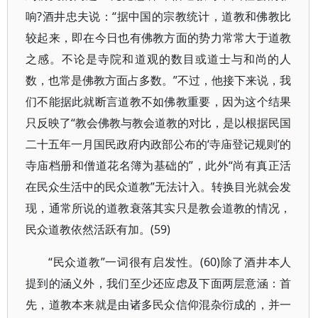
响?酒井忠夫说：“据中国的宗教统计，道教和佛教比
较起来，即在今日也有佛教方面的势力常常大于道教
之感。不论是寺院和道观的数目或道士与和尚的人
数，也常是佛教方面占多数。”不过，他接下来说，我
们不能据此就断言道教不如佛教重要，因为这个结果
只反映了“教会佛教与教会道教的对比，是以根据民国
二十五年一月国民政府内政部公布的‘寺庙登记规则’的
寺庙档册和僧道花名簿为基础的”，此外“尚有真正活
在民众生活中的民众道教”无法计入。转换目光就会发
现，通常所说的道教衰落其实只是教会道教的情况，
民众道教依然活跃有加。(59)
“民众道教”一词很有启发性。(60)除了酒井本人
提到的涵义外，我们至少还应虑及下面两层意涵：首
先，道教本来就是由诸多民众信仰混杂衍成的，并一