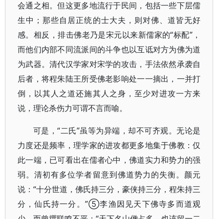
会通之相。但这更多地流行于民间，包括一些下层儒
生中；那些自居正统的士大夫，则对佛、道皆无好
感。相反，排击佛老乃是宋元以来新儒家的“标配”，
而他们内部不同流派间的斗争也以互诋对方为佛为道
为武器。清代汉学家对宋学的攻击，手法依然承袭自
后者，将程朱陆王所受佛老影响处一一摘出，一并打
倒，以其人之道还施其人之身，至少对进攻一方来
说，理论杀伤力可谓不言而喻。
可是，“二氏”虽等为异端，却不可齐观。无论是
力度还是频率，理学家的进攻都更多地集于佛教：仅
此一端，已可看出在儒者心中，佛道实力和势力的强
弱。清初有多位学者留意到佛道势力的失衡。颜元
说：“十分世道，佛氏持三分，豪侠持三分，程朱持三
分，仙氏持一分。”⑤李渔因见天下佛寺多而道观
少，而曾撰联鸣不平：“天下名山僧占多，也该留一二