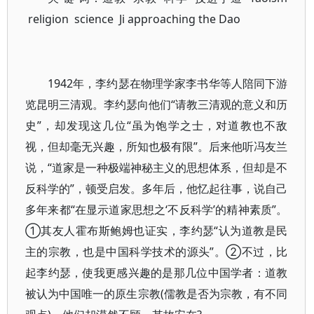
religion science Ji approaching the Dao
1942年，李约瑟在物理学家李书华等人陪同下游
览昆明三清观。李约瑟向他们“请教三清观的意义和历
史”，却发现这几位“虽为饱学之士，对道教也不敌
视，但却毫无兴趣，所知也极有限”。后来他听冯友兰
说，“道家是一种极端神秘主义的思想体系，但却是不
反科学的”，顿受启发。多年后，他忆起往事，说自己
多年来都“在显示道家思想之‘不反科学’的精神素质”。
①其友人霍布斯鲍姆也证实，李约瑟“认为道教是民
主的宗教，也是中国科学技术的源头”。②不过，比
起李约瑟，使我更感兴趣的是那几位中国学者：道教
被认为中国唯一的原生宗教(儒教是否为宗教，有不同