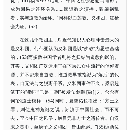
徒”。(51)杨玉生申论道：“中国之社会思想与道教，
成为因果之连环关系……因道教之演播，致肇祸乱
者，实与道教为始终。”同样以白莲教、义和团、红枪
会为证。(52)
在这几个教团里，对近代知识人心理冲击最大的
是义和团。何伟亚认为义和团是以“佛教”为思想基础
的，(53)而多数中国学者则将之归结为道教的影响。
其实，义和团广泛运用了在下层民众中流行的信仰资
源，并不都来自道教，惟道教早被指派为“落后”的代
表，自无法与之脱离干系。义和团事件不久，梁启超
笔下的“拳匪”已是一副“被发仗剑踽[禹]步，念念有
词”的道士模样。(54)同时，夏曾佑也提出：“方士之
罪，则使鬼神荒诞之说，渐渍于中国社会，而不可
去，至今中国之风俗，触目无非方士之遗传者。自汉
末之黄巾，至庚子之义和团，皆由此起。”(55)这两位