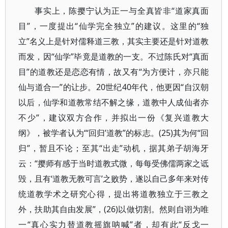
事实上，陈撄宁认为正一与全真皆非“道家真面
目”，一度提出“仙学完全独立”的建议。这里的“独
立”名义上是针对儒释道三教，其实主要还是针对道教
而发，因“仙学”毕竟是道教的一支。不过陈氏对“真面
目”的道教还是恋恋有情，故又有“为方便计，亦只能
仙与道合一”的让步。20世纪40年代，他更因“自汉朝
以后，仙学和道教常结不解之缘，道教中人成仙者亦
不少”，建议双方合作，并拟出一份《复兴道教大
纲》，被学者认为“‘回归’道教”的标志。(25)其为何“回
归”，暂且不论；至其“出走”动机，据其弟子胡海牙
云：“撄师有感于当时道教式微，每每受佛儒两家之诋
毁，且有‘道教无教可言’之败势，遂以自己多年来对传
统道教学术之研究心得，提出将道教独立于三教之
外，扶助其自由发展”，(26)以做切割。然则自诩为唯
一“真心实力替道教摇旗呐喊”者，却有此“反戈一