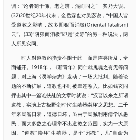
调：“论者闇于佛、老之辨，混而同之”，实乃大误。
(32)20世纪20年代末，金岳霖也对吴宓说，“中国人皆
受道教之影响，故多阴狠而消极(Oriental fatalism)
云”。(33)“阴狠而消极”即是“柔静”的另一种说法，两
人所见实同。
时人对道教的指责不限于此，而是连类所及，全
面铺开。1918年，《新青年》同仁就鬼魂之有无等问
题，对上海《灵学杂志》发动了一场大批判。随着论
题的不断扩展，道教也不时被牵连卷入。比如钱玄同
抨击其中一篇论扶乩的文章时就说：“汉晋以来之所谓
道教，实演上古极野蛮时代‘生殖器崇拜’之思想。二千
年来民智日衰，道德日坏，虽由于民贼利用儒学以愚
民，而大多数之心理举不出道教之范围，实为一大原
因。”道教“崇拜”生殖器，是个“邪教”，凡“自命为