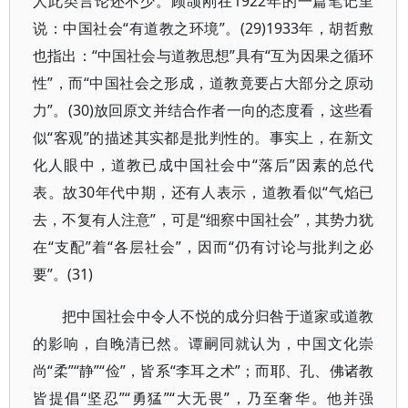
人此类言论还不少。顾颉刚在1922年的一篇笔记里
说：中国社会“有道教之环境”。(29)1933年，胡哲敷
也指出：“中国社会与道教思想”具有“互为因果之循环
性”，而“中国社会之形成，道教竟要占大部分之原动
力”。(30)放回原文并结合作者一向的态度看，这些看
似“客观”的描述其实都是批判性的。事实上，在新文
化人眼中，道教已成中国社会中“落后”因素的总代
表。故30年代中期，还有人表示，道教看似“气焰已
去，不复有人注意”，可是“细察中国社会”，其势力犹
在“支配”着“各层社会”，因而“仍有讨论与批判之必
要”。(31)
把中国社会中令人不悦的成分归咎于道家或道教
的影响，自晚清已然。谭嗣同就认为，中国文化崇
尚“柔”“静”“俭”，皆系“李耳之术”；而耶、孔、佛诸教
皆提倡“坚忍”“勇猛”“大无畏”，乃至奢华。他并强