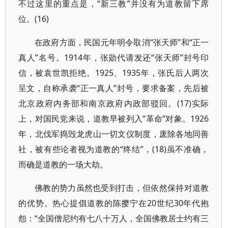
不过这里的重点是，“新三教”并没有为道教留下席
位。(16)
在政府方面，民国元年明令取消“张天师”和“正一
真人”名号。1914年，张勋代请发还“张天师”封号印
信，被袁世凯拒绝。1925、1935年，张氏后人两次
呈文，自称承袭“正一真人”封号，要求备案，先后被
北京政府内务部和南京政府内政部驳回。(17)实际
上，对国民党来说，道教早被列入“革命”对象。1926
年，北伐军捣毁龙虎山一切文仪制度，废除各地同善
社，被有些论者视为道教的“终结”，(18)虽不准确，
而确是道教的一场大劫。
佛教的势力虽然也受到打击，但依然保持对道教
的优势。热心提倡道教的陈撄宁在20世纪30年代抱
怨：“全国僧尼约有七八十万人，全国佛教居士约有三