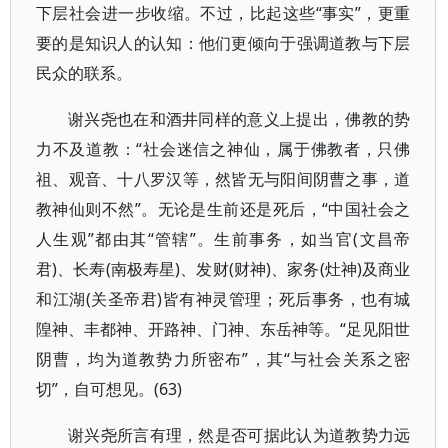
下层社会进一步收缩。不过，比起这些“事实”，更重
要的是知识人的认知：他们更倾向于强调道教与下层
民众的联系。
谢兴尧也在和酒井同样的意义上提出，佛教的势
力不及道教：“社会迷信之神仙，属于佛教者，只佛
祖、观音、十八罗汉等，然皆无与阳间阴曹之事，道
教神仙则不然”。无论是生前还是死后，“中国社会之
人生观”都由其“管辖”。生前事务，如当官(文昌帝
君)、长寿(南极寿星)、发财(财神)、家务(灶神)及商业
和江湖(关圣帝君)皆有神灵管理；死后事务，也有城
隍神、丰都神、开路神、门神、东岳神等。“足见阳世
阴曹，均为道教势力所密布”，其“与社会关系之密
切”，自可想见。(63)
谢兴尧所言有理，然是否可据此认为道教势力远