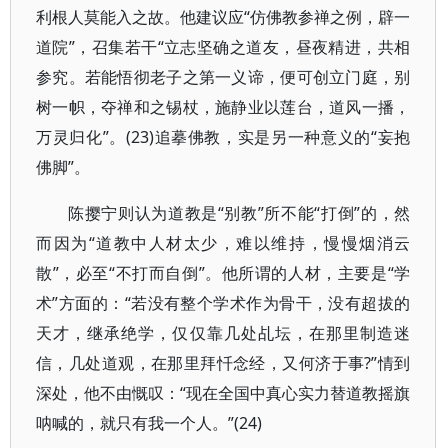
利根人莫能入之故。他建议应“仿佛教参禅之例，辟一
道院”，召集若干“立志坚确之道友，昼夜精进，共相
参究。若能悟彻老子之第一义谛，便可创立门庭，别
树一帜，夺禅和之锡杖，施静业以莲台，道风一播，
万灵归化”。(23)追摹佛教，实是另一种意义的“妄抱
佛脚”。
陈撄宁则认为道教是“别教”所不能“打倒”的，然
而因为“道教中人材太少，难以维持，慢慢烟消云
散”，必至“不打而自倒”。他所谓的人材，主要是“学
术”方面的：“若没有整个学术作为骨干，没有超拔的
天才，继承绝学，仅仅靠几处乩坛，在那里制造迷
信，几处道观，在那里拜忏念经，又何济于事?”情到
深处，他不由慨叹：“现在全国中真心实力替道教摇旗
呐喊的，就只有我一个人。”(24)