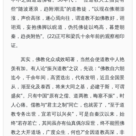
些“随波逐浪，趋附潮流”的道教徒，“以现在佛潮澎
涨，声价高张，遂心焉向往，谓道教不如佛教好，诩
诩焉，妄抱佛脚以睨道，伪托佛徒以鸣高，暮楚朝
秦，趋炎附热”。(22)正可和梁氏十余年前的观察相印
证。
其实，佛教化众成效昭著，当然会使道教中人艳
羡有加。有人论“振兴道教”之议，先说：“佛教自六朝
迄今，千余年间，高贤迭出，代有发明，近且全国景
从，渐至化及泰西，将来大同之基，必建于斯，可谓
盛矣”。只有中国“原有之儒、道两教，晦塞不振”，时
人心痛。儒教与“君主之制”同亡，也就罢了，“至于道
教专务出世，宜若可以兴矣”，可是自秦汉以来，始
终“若存若亡，其间虽亦有仙真偶尔应世，终不能照佛
教之大开道场，广度众生，何也?”全因道教高深，非