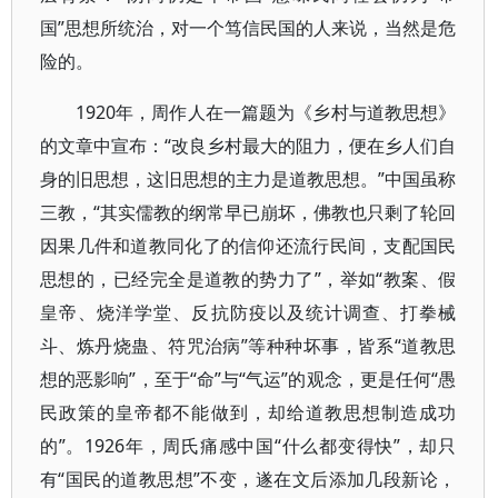
国”思想所统治，对一个笃信民国的人来说，当然是危
险的。
1920年，周作人在一篇题为《乡村与道教思想》
的文章中宣布：“改良乡村最大的阻力，便在乡人们自
身的旧思想，这旧思想的主力是道教思想。”中国虽称
三教，“其实儒教的纲常早已崩坏，佛教也只剩了轮回
因果几件和道教同化了的信仰还流行民间，支配国民
思想的，已经完全是道教的势力了”，举如“教案、假
皇帝、烧洋学堂、反抗防疫以及统计调查、打拳械
斗、炼丹烧蛊、符咒治病”等种种坏事，皆系“道教思
想的恶影响”，至于“命”与“气运”的观念，更是任何“愚
民政策的皇帝都不能做到，却给道教思想制造成功
的”。1926年，周氏痛感中国“什么都变得快”，却只
有“国民的道教思想”不变，遂在文后添加几段新论，