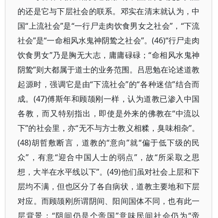
的还是它与下层社会的联系。邓实在清末就认为，中
国“上流社会”是“一行尸走肉饮食男女之社会”，“下流
社会”是“一命相风水鬼神阴鸷之社会”。(46)“行尸走肉
饮食男女”乃是胸无大志，庸庸碌碌；“命相风水鬼神
阴鸷”则大都属于道士的业务范围。吕思勉在论述道教
起源时，强调它是由“下流社会”的“各种迷信”结合而
成。(47)傅斯年和顾颉刚一样，认为道教已渗入中国
各教，而又特别指出，即使是外来的佛教在“中流以
下”的社会里，亦“无不与方士教义相糅，臭味相杂”。
(48)胡哲敷断言，道教的“意向”就“偏于低下级的民
众”，有意“迎合中国人士的弱点”，故“所采取之思
想，大半在水平线以下”。(49)他们虽对社会上层和下
层均不满，但也区分了各自病状，道教主要地和下层
对应。而顾颉刚所谓阴间、阳间国体不同，也有此一
层背景：“阴间仍是个帝国”意味民间社会仍为“帝