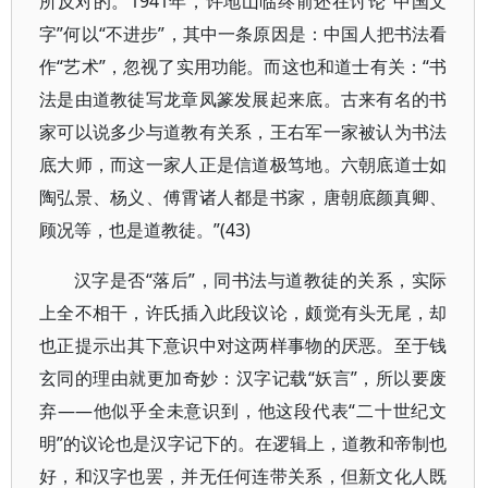
所反对的。1941年，许地山临终前还在讨论“中国文
字”何以“不进步”，其中一条原因是：中国人把书法看
作“艺术”，忽视了实用功能。而这也和道士有关：“书
法是由道教徒写龙章凤篆发展起来底。古来有名的书
家可以说多少与道教有关系，王右军一家被认为书法
底大师，而这一家人正是信道极笃地。六朝底道士如
陶弘景、杨义、傅霄诸人都是书家，唐朝底颜真卿、
顾况等，也是道教徒。”(43)
汉字是否“落后”，同书法与道教徒的关系，实际
上全不相干，许氏插入此段议论，颇觉有头无尾，却
也正提示出其下意识中对这两样事物的厌恶。至于钱
玄同的理由就更加奇妙：汉字记载“妖言”，所以要废
弃——他似乎全未意识到，他这段代表“二十世纪文
明”的议论也是汉字记下的。在逻辑上，道教和帝制也
好，和汉字也罢，并无任何连带关系，但新文化人既