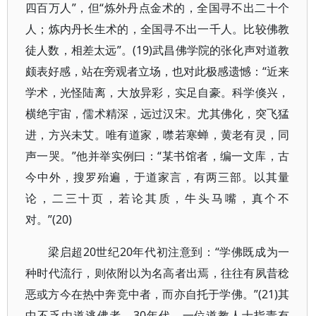
四百万人”，但“炼外丹点金术的，全国寻不出二十个
人；炼内丹长生术的，全国寻不出一千人。比较佛教
徒人数，相差太远”。(19)武昌佛学院的张化声对道教
颇表好感，站在旁观者立场，也对此极感遗憾：“近来
学术，光怪陆离，大放异彩，实足自豪。科学倏兴，
横绝宇宙，儒术精深，远过汉宋。尤其佛化，突飞猛
进，方兴未艾。唯有道家，噤若寒蝉，黄老有灵，同
声一哭。”他并举实例曰：“某书馆者，编一文库，古
今中外，搜罗殆遍，于道家言，有两三部。以其量
论，二三十页，若论其质，牛头马嘴，真个不
对。”(20)
梁启超20世纪20年代初注意到：“学佛既成为一
种时代流行，则依附以为名高者出焉，往往有夙昔稔
恶或方今在热中奔竞中者，而亦自托于学佛。”(21)其
中不乏由道逃佛者。30年代，一位道教人士指责有