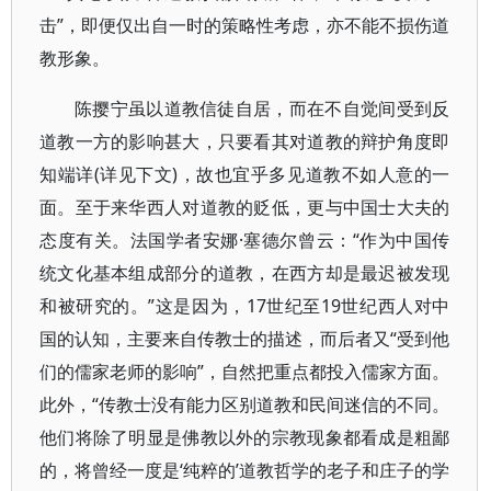
击”，即便仅出自一时的策略性考虑，亦不能不损伤道
教形象。
陈撄宁虽以道教信徒自居，而在不自觉间受到反
道教一方的影响甚大，只要看其对道教的辩护角度即
知端详(详见下文)，故也宜乎多见道教不如人意的一
面。至于来华西人对道教的贬低，更与中国士大夫的
态度有关。法国学者安娜·塞德尔曾云：“作为中国传
统文化基本组成部分的道教，在西方却是最迟被发现
和被研究的。”这是因为，17世纪至19世纪西人对中
国的认知，主要来自传教士的描述，而后者又“受到他
们的儒家老师的影响”，自然把重点都投入儒家方面。
此外，“传教士没有能力区别道教和民间迷信的不同。
他们将除了明显是佛教以外的宗教现象都看成是粗鄙
的，将曾经一度是‘纯粹的’道教哲学的老子和庄子的学