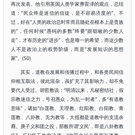
再次发表。他引用英国人类学家弗雷泽的观点，总结
道：“民众终是迷信的信徒，是不容易济度的”。不
过，好在“人类的政治总时常而且随处在根本上是贵族
的”，任何时候“愚钝的多数”终要“跟聪敏的少数人
走”，才有历史的“进步”，也是唯一的希望；而这少数
人不是政治上的权势阶级，而是“发展知识的思想
家”。(50)
其实，道教在发展和传播过程中，和各类民间信
仰相互取法，彼此混杂，虽扩充了其影响力，却不免
要代人受过。胡哲敷说：“明清以来，凡秘密结社，假
宗教迷信之力，号召愚众，为乱一时者”，多“有道教
意味”，诸如“白莲教、天理教、红阳教、白阳教、青
莲教、八卦教、无为教等，大抵都是道教中的支流余
裔。庚子义和团之役，那般所谓‘义民’，即是八卦教教