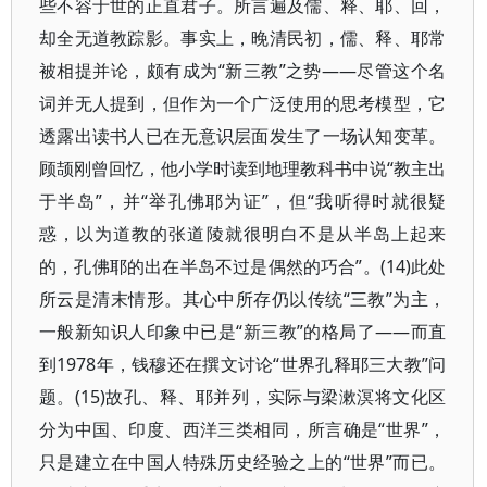
些不容于世的正直君子。所言遍及儒、释、耶、回，
却全无道教踪影。事实上，晚清民初，儒、释、耶常
被相提并论，颇有成为“新三教”之势——尽管这个名
词并无人提到，但作为一个广泛使用的思考模型，它
透露出读书人已在无意识层面发生了一场认知变革。
顾颉刚曾回忆，他小学时读到地理教科书中说“教主出
于半岛”，并“举孔佛耶为证”，但“我听得时就很疑
惑，以为道教的张道陵就很明白不是从半岛上起来
的，孔佛耶的出在半岛不过是偶然的巧合”。(14)此处
所云是清末情形。其心中所存仍以传统“三教”为主，
一般新知识人印象中已是“新三教”的格局了——而直
到1978年，钱穆还在撰文讨论“世界孔释耶三大教”问
题。(15)故孔、释、耶并列，实际与梁漱溟将文化区
分为中国、印度、西洋三类相同，所言确是“世界”，
只是建立在中国人特殊历史经验之上的“世界”而已。