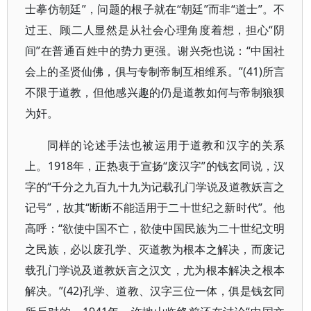
士摹仿朝廷”，问题的根子就在“朝廷”而非“道士”。不
过王、顾二人显然是从社会心理角度着想，担心“阴
间”在普通百姓中的势力更强。谢兴尧也说：“中国社
会上的圣贤仙佛，俱与专制帝制互相维系。”(41)所言
不限于道教，但他感兴趣的仍是道教如何与帝制狼狈
为奸。
同样的论述手法也被运用于道教和汉字的关系
上。1918年，正热衷于宣扬“废汉字”的钱玄同说，汉
字的“千分之九百九十九为记载孔门学说及道教妖言之
记号”，故其“断断不能适用于二十世纪之新时代”。他
高呼：“欲使中国不亡，欲使中国民族为二十世纪文明
之民族，必以废孔学、灭道教为根本之解决，而废记
载孔门学说及道教妖言之汉文，尤为根本解决之根本
解决。”(42)孔学、道教、汉字三位一体，俱是钱玄同