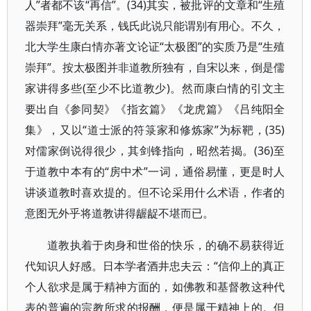
人”者都不该“再信”。(34)其实，被批评的文章和“生殖
器崇拜”毫无关系，钱氏此说只能谓别有用心。不久，
北大学生康白情亦著文论证“太极图”的实质乃是“生殖
崇拜”。按太极图并非道教所独有，自宋以来，倒是儒
家讲得多些(至少不比道教少)。然而康白情的引文主
要出自《参同契》《指玄篇》《龙虎篇》《吕纯阳全
集》，又以“道士派的符箓家和修炼家”为标靶，(35)
对儒家倒说得很少，其剑锋指向，昭然若揭。(36)至
于道教中本有的“房中术”一词，通俗易懂，更是时人
讲谈道教时喜欢提的。但不论采用什么术语，作者的
意图无外乎将道教讲得龌龊不堪而已。
道教执着于肉身和世俗的快乐，的确不易获得近
代知识人好感。日本学者酒井忠夫云：“信仰上的真正
个人欲求是属于精神方面的，如佛教和基督教这种代
表的普遍的宗教所求的报酬，便是属于精神上的。但