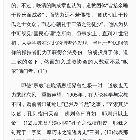
的。不过，晚清的陶成章也认为，道教团体“皆拾余唾
于释氏而成者”，而势力远不若佛教，“匍伏朝山于释
氏之士女众，而志心朝礼于三清之党徒少”。他以为从
中可觇见“国民心理”之所向。⑩事实上，直到21世纪
初，人类学者在河北的调查还发现，当地一些民间信
仰的操持者们为了获得合法身份，纷纷投身于佛、道
二教的名下，然而加入道教协会的人数远不及“皈
依”佛门者。(11)
即使“宗教”在晚清思想界曾红极一时，道教也无
力乘此东风，重振声望。1905年，有人论科学与宗教
不同，谓前者只能处理“已然及当然”之事，“至索其所
以然，孔则指曰天命，佛则命曰真如，耶则归以上
帝”。(12)后来吕思勉列举“孔子之伐檀削迹，耶稣之
钉死于十字架，摩诃末之遁逃奔走”三例，(13)代表那