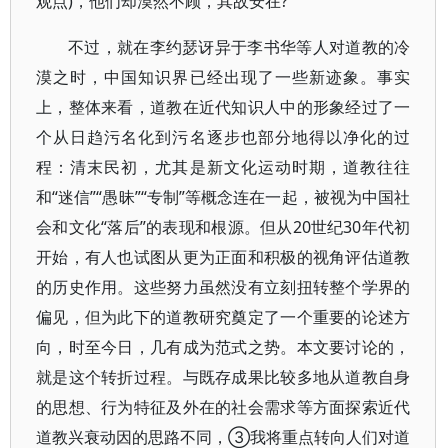
观点)，他们却漠然不顾，其故安在?
不过，就在李约瑟讶异于李书华等人对道教的冷
漠之时，中国知识界已经出现了一些新迹象。事实
上，整体来看，道教在近代知识人中的形象经过了一
个从日趋污名化到污名逐步也部分地得以净化的过
程：清末民初，尤其是新文化运动时期，道教往往
和“迷信”“愚昧”“专制”等概念连在一起，被视为中国社
会和文化“落后”的表现和根源。但从20世纪30年代初
开始，有人也试图从更为正面和积极的视角评估道教
的历史作用。这些努力虽然没有立刻扭转整个学界的
偏见，但为此下的道教研究奠定了一个重要的论述方
向，时至今日，几有成为范式之势。本文要讨论的，
就是这个转折过程。与既存成果比较多地从道教自身
的思想、行为特征及外在的社会需求等方面探索近代
道教兴衰动因的思路不同，③我将重点转向人们对道