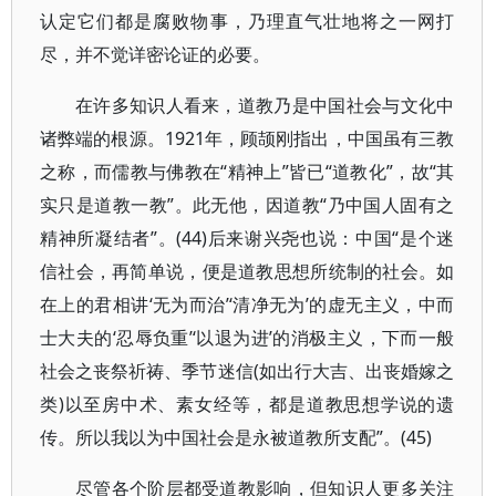
认定它们都是腐败物事，乃理直气壮地将之一网打
尽，并不觉详密论证的必要。
在许多知识人看来，道教乃是中国社会与文化中
诸弊端的根源。1921年，顾颉刚指出，中国虽有三教
之称，而儒教与佛教在“精神上”皆已“道教化”，故“其
实只是道教一教”。此无他，因道教“乃中国人固有之
精神所凝结者”。(44)后来谢兴尧也说：中国“是个迷
信社会，再简单说，便是道教思想所统制的社会。如
在上的君相讲‘无为而治’‘清净无为’的虚无主义，中而
士大夫的‘忍辱负重’‘以退为进’的消极主义，下而一般
社会之丧祭祈祷、季节迷信(如出行大吉、出丧婚嫁之
类)以至房中术、素女经等，都是道教思想学说的遗
传。所以我以为中国社会是永被道教所支配”。(45)
尽管各个阶层都受道教影响，但知识人更多关注