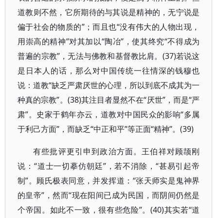
道教则不然，它所期待的与其说是精神的，无宁说是
偏于社会的物质的”；而且也“没有伟大的人物出现，
用崇高的精神”对其加以“陶冶”，使其终究“不得成为
普遍的宗教”，无法与佛教和基督教比肩。(37)若说这
是日本人的话，那么对中国传统一往情深的钱穆也
说：道教“缺乏严肃厌世的心理，所以到底不成其为一
种真的宗教”。(38)其注目者显然不在“厌世”，而是“严
肃”。史家于鹤年亦云，道教对中国民众的影响“多属
于利己方面”，而缺乏“中正和平”等正面“精神”。(39)
有些批评更引申到政治方面。王伯祥对顾颉刚
说：“道士一切摹仿朝廷”，若不消除，“甚易引起帝
制”。顾氏极表同意，并发挥道：“张天师实是鬼神界
的皇帝”，然而“现在阳间已成为民国，而阴间仍然是
个帝国。如此不一致，很有些危险”。(40)其实若“道