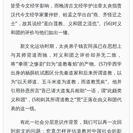
皆受今文经学影响，而晚清古文经学护法章太炎指责
汉代今文经学家董仲舒、眭孟之学出自“燕、齐怪迂之
士”，故其说经“直白莲教、义和团之流也”。(56)对义
和团的评价与他们如出一辙。
新文化运动时期，太炎弟子钱玄同虽已在思想上
与其师背道而驰，对义和团之评价却并无二致，
将“‘拳匪’之惨剧”归为“道教毒焰”的产物。(57)学西学
出身的杨荫杭试图区分先秦道家和后来所谓道教，以
为“以天师道、五斗米道为道教，而道教荒矣”。他并
引用孙恩所言“吾已请大道鬼兵相助”一语，谓“此颇类
义和团”，(58)则其所谓道教之“荒”正落在由义和团代
表的这一线。
有此一社会分层意识作背景，我们可以再一次回
到前文的问题：究竟怎样评估道教对中国社会的影