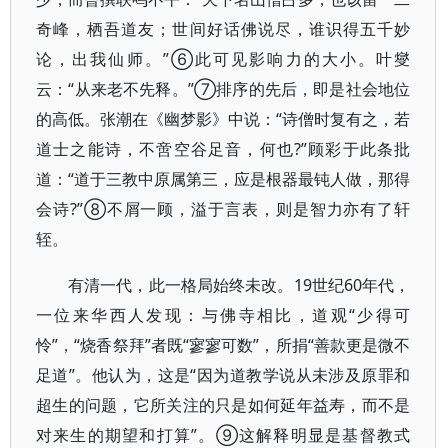
奇峰，栖吾道友；世间好话佛说尽，谁识得五千妙
论，出我仙师。”⑥此可见影响力的大小。叶燮
云：“从来老不先释。”⑦排序的先后，即是社会地位
的高低。张潮在《幽梦影》中说：“诗僧时复有之，若
道士之能诗，不啻空谷足音，何也?”顾彩于此条批
道：“道于三教中原属第三，应是根器最钝人做，那得
会诗?”⑧不屑一顾，溢于言表，则是智力亦有了轩
轾。
有清一代，此一格局始终未改。19世纪60年代，
一位来华西人发现：与佛寺相比，道观“少得可
怜”，“烧香祭拜”者既“寥寥可数”，所捐“善款更是微不
足道”。他认为，这是“因为道教学说从未涉及原罪和
超生的问题，它所关注的只是如何延年益寿，而不是
对来生的期望和打算”。⑨这解释明显是基督教式