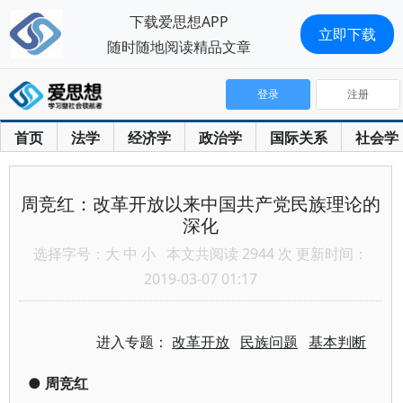
下载爱思想APP
立即下载
随时随地阅读精品文章
登录
注册
首页
法学
经济学
政治学
国际关系
社会学
周竞红：改革开放以来中国共产党民族理论的
深化
选择字号：
大
中
小
本文共阅读 2944 次 更新时间：
2019-03-07 01:17
进入专题：
改革开放
民族问题
基本判断
●
周竞红