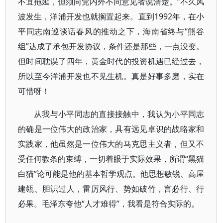
不宜拖延，但须向党内外不同意见者说清楚。”不久风
波发生，洋浦开发也就搁置起来。直到1992年，在小
平同志南巡谈话春风的推动之下，海南省终与“熊谷
组”达成了承包开发协议，条件还是那些，一点没变。
但时间耽误了四年，黄金时代的投资机遇已经过去，
所以至今洋浦开发也不见生机。真是好事多磨，实在
可惜呀！
从我与小平同志的直接接触中，我认为小平同志
的确是一位伟大的政治家，具有远见卓识的战略家和
实践家，他虽然是一位伟大的马克思主义者，但又不
受任何教条的束缚，一切着眼于实际效果，所谓“黑猫
白猫”论可能是他的基本哲学观点。他思想敏锐、高屋
建瓴、胆识过人，雷厉风行、势如破竹，言必行、行
必果。毛泽东夸他“人才难得”，我看是符合实际的。