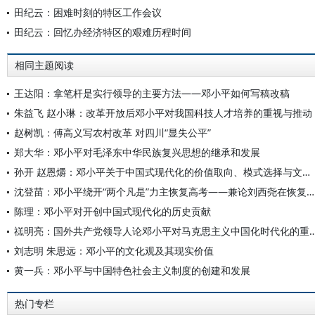
田纪云：困难时刻的特区工作会议
田纪云：回忆办经济特区的艰难历程时间
相同主题阅读
王达阳：拿笔杆是实行领导的主要方法——邓小平如何写稿改稿
朱益飞 赵小琳：改革开放后邓小平对我国科技人才培养的重视与推动
赵树凯：傅高义写农村改革 对四川“显失公平”
郑大华：邓小平对毛泽东中华民族复兴思想的继承和发展
孙开 赵恩爝：邓小平关于中国式现代化的价值取向、模式选择与文明诉求重要论述探析
沈登苗：邓小平绕开“两个凡是”力主恢复高考——兼论刘西尧在恢复高考中的重要作用
陈理：邓小平对开创中国式现代化的历史贡献
禚明亮：国外共产党领导人论邓小平对马克思主义中国
刘志明 朱思远：邓小平的文化观及其现实价值
黄一兵：邓小平与中国特色社会主义制度的创建和发展
热门专栏