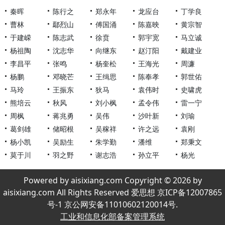
秦晖
陈行之
郑永年
龙应台
丁学良
曹林
鄢烈山
傅国涌
陈嘉映
黄宗智
于建嵘
陈志武
徐贲
郭宇宽
马立诚
杨祖陶
沈志华
向继东
赵汀阳
戴建业
李昌平
张鸣
杨奎松
王海光
周濂
杨鹏
邓晓芒
王缉思
陈奉孝
郭世佑
马玲
王振东
狄马
袁伟时
史啸虎
熊培云
秋风
刘小枫
孟令伟
雷一宁
周枫
蒋兆勇
吴伟
沙叶新
刘瑜
葛剑雄
储昭根
吴稼祥
许之远
袁刚
杨小凯
吴励生
朱学勤
潘维
郑秉文
莫于川
羽之野
谢志浩
孙立平
杨光
Powered by aisixiang.com Copyright © 2026 by
aisixiang.com All Rights Reserved 爱思想 京ICP备12007865
号-1 京公网安备11010602120014号.
工业和信息化部备案管理系统