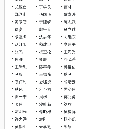
龙应台
丁学良
曹林
鄢烈山
傅国涌
陈嘉映
黄宗智
于建嵘
陈志武
徐贲
郭宇宽
马立诚
杨祖陶
沈志华
向继东
赵汀阳
戴建业
李昌平
张鸣
杨奎松
王海光
周濂
杨鹏
邓晓芒
王缉思
陈奉孝
郭世佑
马玲
王振东
狄马
袁伟时
史啸虎
熊培云
秋风
刘小枫
孟令伟
雷一宁
周枫
蒋兆勇
吴伟
沙叶新
刘瑜
葛剑雄
储昭根
吴稼祥
许之远
袁刚
杨小凯
吴励生
朱学勤
潘维