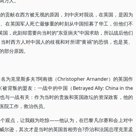
两万人。
工的贡献在西方被无视的原因，刘中庆对我说，在英国，是因为
点、在英国军人死亡最惨重的时刻从中国招募了华工，但他们不
英国，此刻却需要向当时的“东亚病夫”中国求助，所以战后他们
当时西方人对中国人的歧视和对所谓“黄祸”的恐惧，也是英、
的部分原因。
里斯多夫?阿南德（Christopher Arnander）的英国作
友：一战中的中国（Betrayed Ally: China in the
外祖父也与一战有关：作为当时的贵族和英国政坛的资深政客，他的
医院工作，救治伤员。
一个观点，让我颇为吃惊——他认为，在巴黎凡尔赛和会上对中
威尔逊，其次才是当时的英国首相劳合?乔治和法国总理克里孟