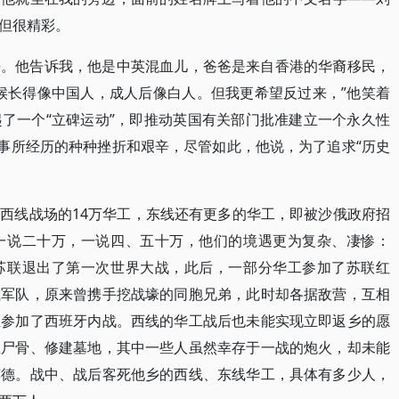
但很精彩。
来。他告诉我，他是中英混血儿，爸爸是来自香港的华裔移民，
候长得像中国人，成人后像白人。但我更希望反过来，”他笑着
了一个“立碑运动”，即推动英国有关部门批准建立一个永久性
此事所经历的种种挫折和艰辛，尽管如此，他说，为了追求“历史
西线战场的14万华工，东线还有更多的华工，即被沙俄政府招
一说二十万，一说四、五十万，他们的境遇更为复杂、凄惨：
立的苏联退出了第一次世界大战，此后，一部分华工参加了苏联红
俄军队，原来曾携手挖战壕的同胞兄弟，此时却各据敌营，互相
至参加了西班牙内战。西线的华工战后也未能实现立即返乡的愿
埋尸骨、修建墓地，其中一些人虽然幸存于一战的炮火，却未能
粹德。战中、战后客死他乡的西线、东线华工，具体有多少人，