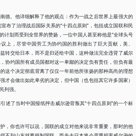
阿南德。他详细解释了他的观点：作为一战之后世界上最强大的
初宣布了治理战后国际关系的“十四点原则”，包括成立国联和民
的计划而受到全世界的赞扬，一位中国人甚至称他是“全球头号
平会议上，尽管中国劳工为协约国的胜利做出了巨大贡献，美、
权益转交给日本，而不是归还给中国，这种做法完全违背了威尔
说，协约国所有成员国都对这一卑鄙的决定负有责任，但负有最
出的这个决定彻底背离了仅仅一年前他所张扬的那种高尚的理想
列强才会做出如此卑劣的决定，但中国（也包括其它许多国家）
民列强。
引述了当时中国报纸抨击威尔逊背叛其“十四点原则”的一个标
辩护，你也许可以说，国联的成立对他来说非常重要，那时的他
果得不到山东就要抵制国联，而失去日本将会严重损害威尔逊的