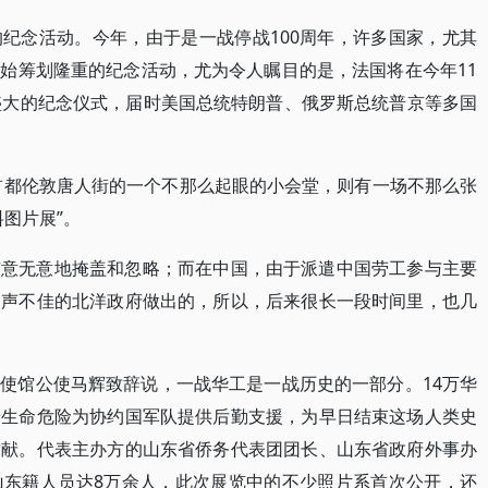
纪念活动。今年，由于是一战停战100周年，许多国家，尤其
始筹划隆重的纪念活动，尤为令人瞩目的是，法国将在今年11
盛大的纪念仪式，届时美国总统特朗普、俄罗斯总统普京等多国
国首都伦敦唐人街的一个不那么起眼的小会堂，则有一场不那么张
图片展”。
有意无意地掩盖和忽略；而在中国，由于派遣中国劳工参与主要
名声不佳的北洋政府做出的，所以，后来很长一段时间里，也几
使馆公使马辉致辞说，一战华工是一战历史的一部分。14万华
着生命危险为协约国军队提供后勤支援，为早日结束这场人类史
贡献。代表主办方的山东省侨务代表团团长、山东省政府外事办
山东籍人员达8万余人，此次展览中的不少照片系首次公开，还