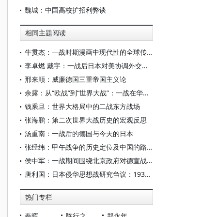
魏城：中国高校扩招利弊谈
相同主题阅读
牛贯杰：一战时期漫画中现代性的全球传播与区域回响
李卓燃 戴宇：一战后日本对美协调外交的形成及其原因
邢来顺：威廉德国三重帝国主义论
余露：从“欧战”到“世界大战”：一战在华反应的思想轨迹与影响
钱乘旦：世界大格局中的二战东方战场
张海鹏：第二次世界大战历史的宏观反思
汤重南：一战后的德国与今天的日本
张经纬：甲午战争的历史定位及中国的路径选择
侯中军：一战期间围绕北京政府对德宣战条件的外交交涉
唐利国：日本侵华思想战研究刍议：1931-1945
热门专栏
秦晖
陈行之
郑永年