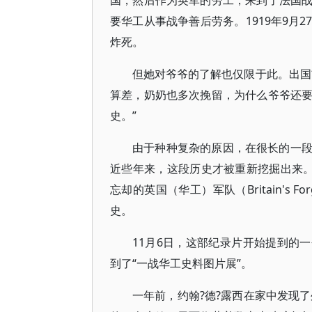
国，然后作为英军的劳工，来到了法国
要华工从事战争善后劳务。1919年9月
炸死。
但她对爷爷的了解也仅限于此。出国
算差，奶奶也多次挽留，为什么爷爷还
史。”
由于种种复杂的原因，在很长的一
近些年来，这段历史才被重新挖掘出来。一
忘却的英国（华工）军队（Britain's 
史。
11月6日，这部纪录片开始提到的一个
到了“一战华工史料图片展”。
一年前，约翰?德?露西在家中发现了外祖父