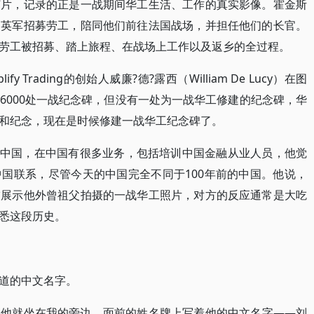
灯片，记录的正是一战期间华工生活、工作的真实影像。霍金斯
为英军招募劳工，陪同他们前往法国战场，并担任他们的长官。
劳工被招募、踏上旅程、在战场上工作以及返乡的全过程。
 Trading的创始人威廉?德?露西（William De Lucy）在图
6000处一战纪念碑，但没有一处为一战华工修建的纪念碑，华
和纪念，现在是时候修建一战华工纪念碑了。
去中国，在中国有很多业务，包括培训中国金融从业人员，他觉
国联系，尽管今天的中国完全不同于100年前的中国。他说，
友展示他外曾祖父拍摄的一战华工照片，对方的反应通常是大吃
悉这段历史。
道的中文名字。
，他就坐在我的旁边，面前的姓名牌上写着他的中文名字——刘