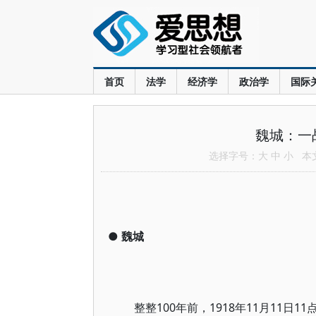
首页
法学
经济学
政治学
国际
魏城：一
选择字号：
大
中
小
本文共
●
魏城
整整100年前，1918年11月11日