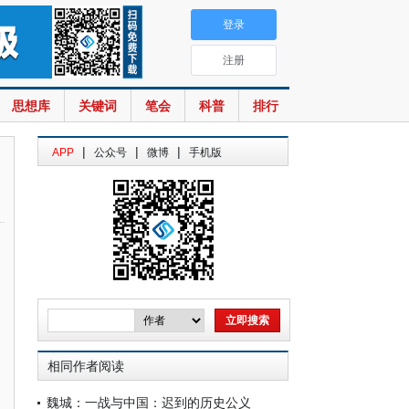
登录
注册
思想库
关键词
笔会
科普
排行
|
|
|
APP
公众号
微博
手机版
相同作者阅读
魏城：一战与中国：迟到的历史公义