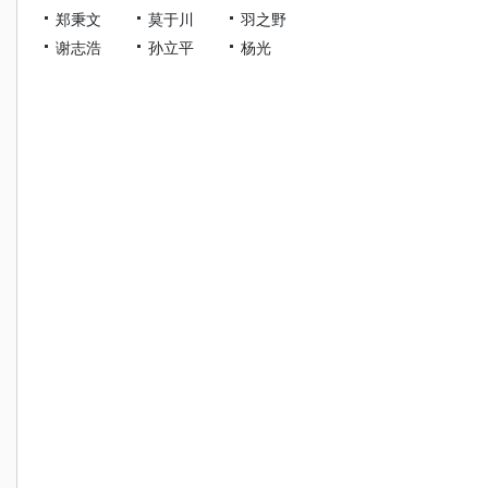
郑秉文
莫于川
羽之野
谢志浩
孙立平
杨光