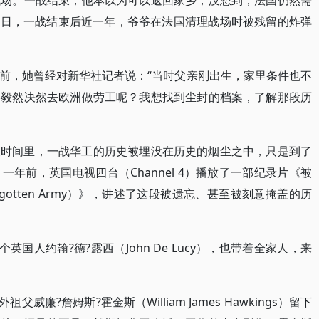
战场。一战结束，他本以为可以返回家乡，没想到，法国仍然需
27日，一战结束后近一年，爷爷在法国清理战场时被残留的炸弹
前，她曾经对新华社记者说：“当时父亲刚出生，家里条件也不
要毅然决然去欧洲做劳工呢？我想找到尘封的档案，了解那段历
段时间里，一战华工的历史被埋没在历史的烟尘之中，只是到了
年前，英国电视四台（Channel 4）播放了一部纪录片《被
Forgotten Army）》，讲述了这段被遗忘、甚至被刻意掩盖的历
英国人约翰?德?露西（John De Lucy），也带着全家人，来
威廉?詹姆斯?霍金斯（William James Hawkings）留下