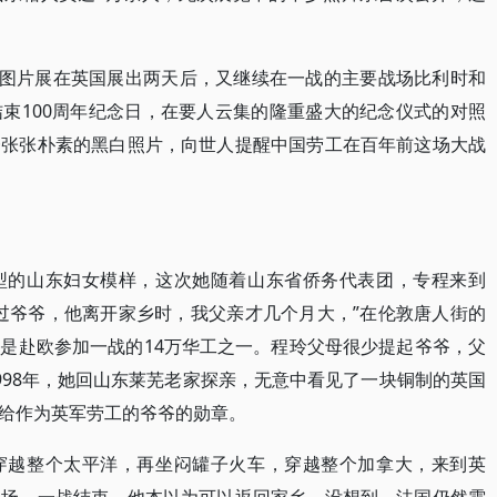
的图片展在英国展出两天后，又继续在一战的主要战场比利时和
束100周年纪念日，在要人云集的隆重盛大的纪念仪式的对照
一张张朴素的黑白照片，向世人提醒中国劳工在百年前这场大战
型的山东妇女模样，这次她随着山东省侨务代表团，专程来到
过爷爷，他离开家乡时，我父亲才几个月大，”在伦敦唐人街的
是赴欧参加一战的14万华工之一。程玲父母很少提起爷爷，父
998年，她回山东莱芜老家探亲，无意中看见了一块铜制的英国
给作为英军劳工的爷爷的勋章。
穿越整个太平洋，再坐闷罐子火车，穿越整个加拿大，来到英