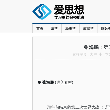
首页
法学
经济学
政治学
国际
张海鹏：第
选择字号：
大
中
小
本文共
●
张海鹏
(
进入专栏
)
70年前结束的第二次世界大战（以下