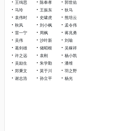
王缉思
陈奉孝
郭世佑
马玲
王振东
狄马
袁伟时
史啸虎
熊培云
秋风
刘小枫
孟令伟
雷一宁
周枫
蒋兆勇
吴伟
沙叶新
刘瑜
葛剑雄
储昭根
吴稼祥
许之远
袁刚
杨小凯
吴励生
朱学勤
潘维
郑秉文
莫于川
羽之野
谢志浩
孙立平
杨光