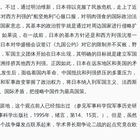
机。不过，通过明治维新，日本得以克服了民族危机，走上了近
对西方列强的“船坚炮利”心服口服，对弱肉强食的国际政治法
种国家意志，其基本的政治哲学就是通过对周边国家进行侵略扩
”。如果说，在一战前，日本的基本方针还是和西方列强沆瀣一
，日本对华盛顿会议签订《九国公约》对它的限制并不买账，野
时，军国主义团体开始在日本出现，其明确的目标就是建立军国
亚洲排挤其他西方列强。正因如此，日本在远东地区和美国的矛
危机发生后，面临着国内革命、中国抵抗和列强挤压的多重压力，
动和军事政变掌握了政治权力，将日本纳入到军国主义、法西斯
、国际矛盾，把侵略中国作为最高国策。
源地，这个观点前人已经指出过 （参见军事科学院军事历史研
科学出版社，1995年，绪言，第14、15页。）。但是，虽然
两个战争爆发点联系起来，学术界长期争论二战的起点究竟在欧