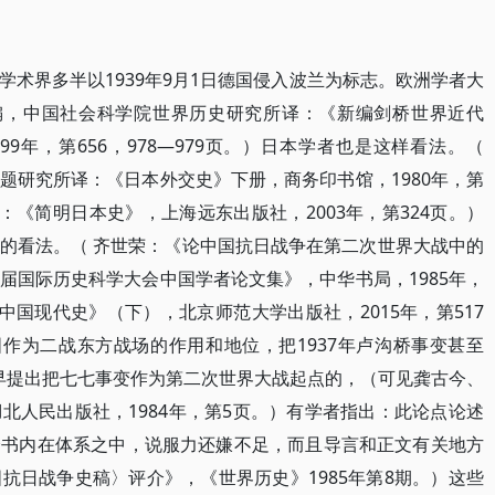
术界多半以1939年9月1日德国侵入波兰为标志。欧洲学者大
特编，中国社会科学院世界历史研究所译：《新编剑桥世界近代
99年，第656，978—979页。）日本学者也是这样看法。（
题研究所译：《日本外交史》下册，商务印书馆，1980年，第
：《简明日本史》，上海远东出版社，2003年，第324页。）
的看法。（ 齐世荣：《论中国抗日战争在第二次世界大战中的
届国际历史科学大会中国学者论文集》，中华书局，1985年，
中国现代史》（下），北京师范大学出版社，2015年，第517
国作为二战东方战场的作用和地位，把1937年卢沟桥事变甚至
较早提出把七七事变作为第二次世界大战起点的，（可见龚古今、
北人民出版社，1984年，第5页。）有学者指出：此论点论述
全书内在体系之中，说服力还嫌不足，而且导言和正文有关地方
抗日战争史稿〉评介》，《世界历史》1985年第8期。）这些