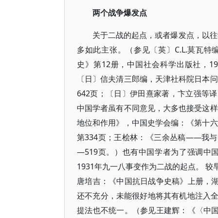
两个战争爆发点
关于二战的起点，或者爆发点，以往学
多如此主张。（参见〔英〕C.L.莫瓦
史》第12册，中国社会科学出版社，19
〔日〕信夫清三郎编，天津社科院日本问
642页；〔日〕伊田熹家著，卞立强等译
中国学者虽有不同意见，大多也接受这样
地位和作用》，中国史学会编：《第十六
第334页；王桧林：《三余丛稿——我与
—519页。）也有中国学者为了强调中
1931年九一八事变作为二战的起点。 
唐培吉：《中国抗日战争史稿》上册，湖
还不充分，未能很好地将其有机地注入
提法也不统一。（参见王建辉：《〈中国