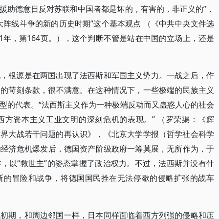
援助德意日反对苏联和中国者都是坏的，有害的，非正义的”，
大阵线斗争的新的历史时期”这个基本观点 （《中共中央文件选
91年，第164页。），这个判断不管是站在中国的立场上，还是
地，根源是在两国出现了法西斯和军国主义势力。一战之后，作
》的苛刻条款，很不满意。在这种情况下，一些极端的民族主义
型的代表。“法西斯主义作为一种极端反动而又蛊惑人心的社会
西方资本主义工业文明的深刻危机的表现。” （罗荣渠：《辉
世界大战若干问题的再认识》，《北京大学学报（哲学社会科学
界性的经济危机爆发后，德国资产阶级政府一筹莫展，无所作为，于
，以“救世主”的姿态掌握了政治权力。不过，法西斯并没有什
断的冒险和战争，将德国国民拴在无法停歇的侵略扩张的战车
代初期，和周边邻国一样，日本同样面临着西方列强的侵略和压