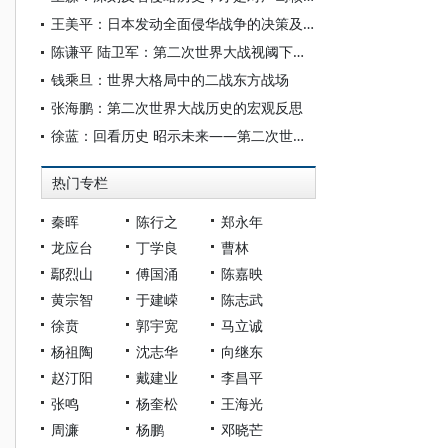
王美平：日本发动全面侵华战争的决策及其战略误判
陈谦平 陆卫军：第二次世界大战视阈下国际反法西斯战争的东方主战场
钱乘旦：世界大格局中的二战东方战场
张海鹏：第二次世界大战历史的宏观反思
徐蓝：回看历史 昭示未来——第二次世界大战与战后国际秩序的建立
热门专栏
秦晖
陈行之
郑永年
龙应台
丁学良
曹林
鄢烈山
傅国涌
陈嘉映
黄宗智
于建嵘
陈志武
徐贲
郭宇宽
马立诚
杨祖陶
沈志华
向继东
赵汀阳
戴建业
李昌平
张鸣
杨奎松
王海光
周濂
杨鹏
邓晓芒