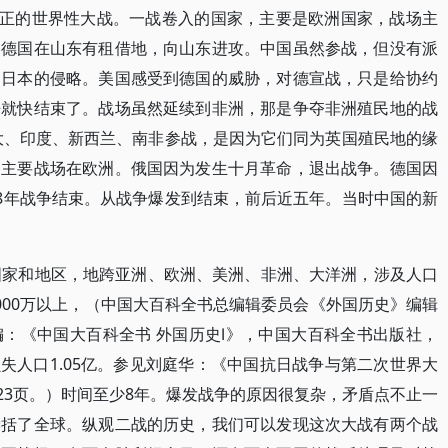
真正的世界性大战。一战卷入的国家，主要是欧洲国家，战场主
口德国在山东有租借地，向山东进攻。中国虽然参战，但没有派
的日本的侵略。美国感受到德国的威胁，对德宣战，只是给协约
争就快结束了。战场虽然延续到非洲，那是争夺非洲殖民地的战
大、印度、新西兰、南非参战，是因为它们同为英国殖民地的缘
，主要战场在欧洲。俄国因为发生十月革命，退出战争。德国因
18年战争结束。从战争爆发到结束，前后近五年。当时中国的新
国家和地区，地跨亚洲、欧洲、美洲、非洲、大洋洲，涉及人口
5000万以上，（中国大百科全书总编辑委员会《外国历史》编辑
：《中国大百科全书 外国历史Ⅰ》，中国大百科全书出版社，
如损失人口1.05亿。参见刘庭华：《中国抗日战争与第二次世界大
323页。）时间至少8年。爆发战争的原因很复杂，矛盾点不止一
囊括了全球。纵观二战的历史，我们可以发现这次大战有两个战