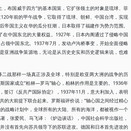
土，布国威于四方”的基本国策，它扩张领土的对象是琉球、菲
120年前的甲午战争，它取得了琉球、朝鲜、中国台湾，实现
争后帝国主义在华的瓜分狂潮，日本取得了福建作为势力范围。
取得了在中国东北的大量权益。1927年，日本内阁通过了侵略中国
变，占领中国东北。1937年7月，发动卢沟桥事变，开始全面侵略
本是亚洲战争策源地，无论是从历史史实和历史逻辑来说，也难
释二战那样一场真正涉及全球，特别是欧亚两大洲的战争的历
国家成立“柏林—罗马”轴心，柏林的作用是主要的。1936年
榜，签订《反共产国际协定》，1937年11月，意大利加入，表明
共的大前提下联合起来。罗斯福评价说：“轴心国之间经过精心
们的战略计划中，全球所有的大陆、所有的海洋，都被视作一个
斯福著，张爱民、马飞译：《炉边谈话》，中国社会科学出版社，
日本并没有首先向苏共领导下的苏联进攻。德国和日本首先进攻的