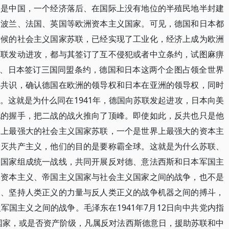
的是中国，一个经济落后、在国际上没有地位的半殖民地半封建
是波兰、法国、英国等欧洲资本主义国家。可见，德国和日本都
时候的社会主义国家苏联，已经实现了工业化，经济上成为欧洲
苏联发动进攻，都与其签订了互不侵犯或者中立条约，试图麻痹
大利、日本签订三国同盟条约，德国和日本这两个企图占领全世界
得共识，确认德国在欧洲的领导权和日本在亚洲的领导权，同时
。这就是为什么同在1941年，德国向苏联发起进攻，日本向美
地的握手，把二战的战火推向了顶峰。即使如此，反共也只是他
界上最强大的社会主义国家苏联，一个是世界上最强大的资本主
消灭共产主义，他们的目的是要称霸全球。这就是为什么苏联、
的国家组成统一战线，共同开展反对德、意法西斯和日本军国主
是资本主义、帝国主义国家与社会主义国家之间的战争，也不是
展、坚持人类正义的力量与反人类正义的战争机器之间的搏斗，
国主义之间的战争。毛泽东在1941年7月12日向中共党内指
国家，或是否资产阶级，凡属反对法西斯德意日，援助苏联和中