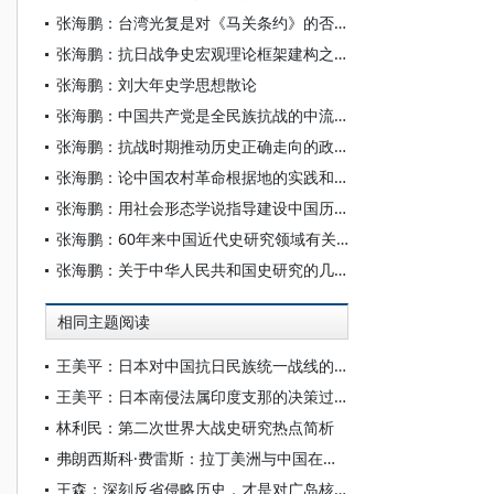
张海鹏：台湾光复是对《马关条约》的否定
张海鹏：抗日战争史宏观理论框架建构之我见
张海鹏：刘大年史学思想散论
张海鹏：中国共产党是全民族抗战的中流砥柱
张海鹏：抗战时期推动历史正确走向的政治力量
张海鹏：论中国农村革命根据地的实践和终结
张海鹏：用社会形态学说指导建设中国历史学学术体系
张海鹏：60年来中国近代史研究领域有关理论与方法问题的讨论
张海鹏：关于中华人民共和国史研究的几个理论问题
相同主题阅读
王美平：日本对中国抗日民族统一战线的破坏及其失败
王美平：日本南侵法属印度支那的决策过程及其影响
林利民：第二次世界大战史研究热点简析
弗朗西斯科·费雷斯：拉丁美洲与中国在第二次世界大战中的贡献：全球视野下的考察与比较
王森：深刻反省侵略历史，才是对广岛核爆的真正纪念