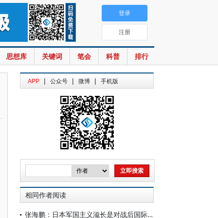
登录
注册
思想库
关键词
笔会
科普
排行
|
|
|
APP
公众号
微博
手机版
相同作者阅读
张海鹏：日本军国主义滋长是对战后国际秩序的严重威胁