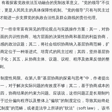
，有着探索党政依法互动融合的宪制改革意义。"党的领导"不仅
，更是人民民主的具体保障性机制。"党的领导"只有与民主过
才能进一步支撑党的执政合法性及群众路线的责任伦理。
出了一些非常富有洞见的理论观点与实践操作方案：其一，对协
层面的共识性协商、地方层面的决策性协商和基层的利益协商，
敏感的政治议题；其二，将社会组织协商纳入基层协商范畴，扩
协商定位于一种渐进式、培育式的民主过程；其四，坚持基层协
圈子化；其五，从协商主体、议题、议程、程序及效果反馈的整
则。
制度性局限。在第八章"基层协商的探索与思考"中，作者提出
其一，对于解决实际问题的有效度不够；其二，基于协商成本的
其四，协商结果的约束力问题。应该说，这些问题正是长期制约
由于过分偏向程序以及整体上"偏软"的制度定位，导致其始终处
度"的范畴，或者是法学上所讲的"软法"（soft law）。该书