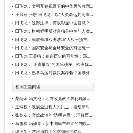
田飞龙：文明互鉴视野下的中华民族共同体人权观及其世界意义
庄晨燕 张敏 田飞龙：以“人类命运共同体”为主线构建世界民族研究自主知识体系
田飞龙：这部法律，何以彰显中国智慧？
田飞龙：旗帜鲜明反对台独是中美与人类共同利益所系
田飞龙：民族领域欧洲涉华“人权干预主义”不可取、不可行
田飞龙：国家安全与全球安全的辩证统一及其中国特色
田飞龙 王美晴：创造历史的可能性：郑丽文访陆的国家统一进步意义
田飞龙：“正遭摧毁”的国际秩序、欧洲忧思与中国角色
田飞龙：巴拿马运河裁决案考验中国涉外法治行动能力
相同主题阅读
柴尚金 冯文桤：西方政党政治异化现象的多维探析
王炳权：发展全过程人民民主，推动新时代民主政治建设
张乾友：官僚政治的“透明迷思”：理解西方政治的一个视角
马雪松 冯修青：新中国民主政治的制度化：历程、优势与启示
谈火生：基层协商中的空间维度初探