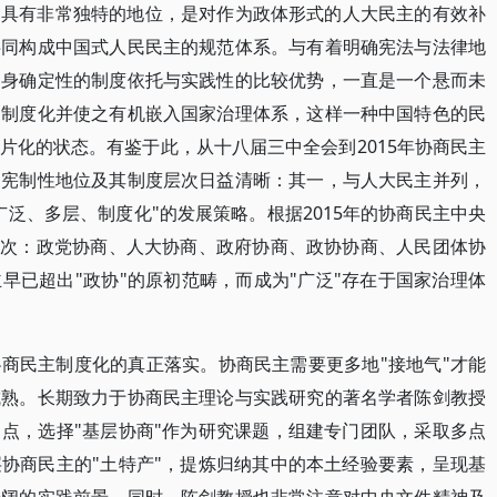
中具有非常独特的地位，是对作为政体形式的人大民主的有效补
共同构成中国式人民民主的规范体系。与有着明确宪法与法律地
自身确定性的制度依托与实践性的比较优势，一直是一个悬而未
的制度化并使之有机嵌入国家治理体系，这样一种中国特色的民
片化的状态。有鉴于此，从十八届三中全会到2015年协商民主
的宪制性地位及其制度层次日益清晰：其一，与人大民主并列，
泛、多层、制度化"的发展策略。根据2015年的协商民主中央
层次：政党协商、人大协商、政府协商、政协协商、人民团体协
早已超出"政协"的原初范畴，而成为"广泛"存在于国家治理体
商民主制度化的真正落实。协商民主需要更多地"接地气"才能
成熟。长期致力于协商民主理论与实践研究的著名学者陈剑教授
点，选择"基层协商"作为研究课题，组建专门团队，采取多点
协商民主的"土特产"，提炼归纳其中的本土经验要素，呈现基