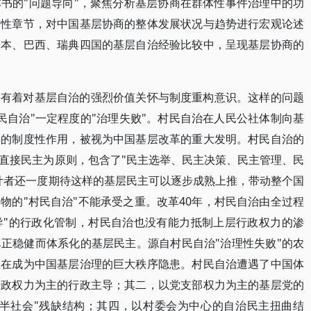
书的"问题导向"，聚焦分析基层协商在群体性事件治理中的功
结性章节，对中国基层协商的整体发展状况与趋势进行宏观论述
日本、巴西、瑞典四国的基层自治经验比较中，呈现基层协商的
，有着对基层自治的强烈价值关怀与制度重构意识。这样的问题
民自治"一定程度的"治理失败"。村民自治在人民公社体制向基
要的制度性作用，被视为中国基层改革的重大发明。村民自治的
直接民主为原则，包含了"民主选举、民主决策、民主管理、民
计者还一度期待这样的基层民主可以逐步成熟上推，带动整个国
物的"村民自治"不能承受之重。改革40年，村民自治由全过程
导"的行政化管制，村民自治也没有能力抵制上层行政权力的渗
正稳健而体系化的基层民主。源自村民自治"治理性失败"的农
正在成为中国基层治理的巨大秩序隐患。村民自治遭遇了中国体
行政权力为主的行政主导；其二，以党支部权力为主的基层党的
"半社会"残缺结构；其四，以村委会为中心的自治民主扭曲结