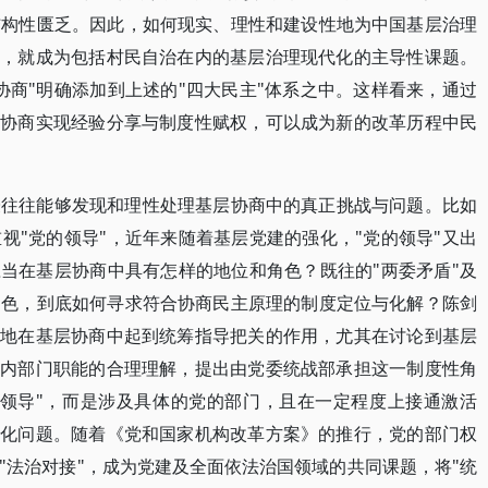
结构性匮乏。因此，如何现实、理性和建设性地为中国基层治理
"，就成为包括村民自治在内的基层治理现代化的主导性课题。
协商"明确添加到上述的"四大民主"体系之中。这样看来，通过
层协商实现经验分享与制度性赋权，可以成为新的改革历程中民
授往往能够发现和理性处理基层协商中的真正挑战与问题。比如
视"党的领导"，近年来随着基层党建的强化，"党的领导"又出
应当在基层协商中具有怎样的地位和角色？既往的"两委矛盾"及
角色，到底如何寻求符合协商民主原理的制度定位与化解？陈剑
要地在基层协商中起到统筹指导把关的作用，尤其在讨论到基层
党内部门职能的合理理解，提出由党委统战部承担这一制度性角
的领导"，而是涉及具体的党的部门，且在一定程度上接通激活
转化问题。随着《党和国家机构改革方案》的推行，党的部门权
"法治对接"，成为党建及全面依法治国领域的共同课题，将"统