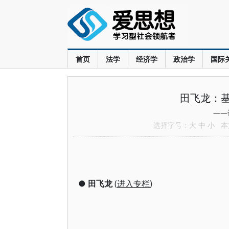
首页
法学
经济学
政治学
国际
田飞龙：
——
选择字号：
大
中
小
本文
●
田飞龙
(
进入专栏
)