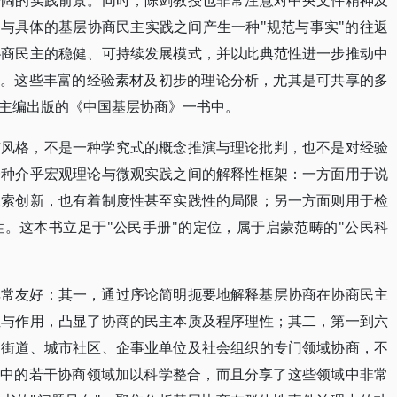
开阔的实践前景。同时，陈剑教授也非常注意对中央文件精神及
之与具体的基层协商民主实践之间产生一种"规范与事实"的往返
协商民主的稳健、可持续发展模式，并以此典范性进一步推动中
展。这些丰富的经验素材及初步的理论分析，尤其是可共享的多
主编出版的《中国基层协商》一书中。
有风格，不是一种学究式的概念推演与理论批判，也不是对经验
一种介乎宏观理论与微观实践之间的解释性框架：一方面用于说
探索创新，也有着制度性甚至实践性的局限；另一方面则用于检
。这本书立足于"公民手册"的定位，属于启蒙范畴的"公民科
非常友好：其一，通过序论简明扼要地解释基层协商在协商民主
位与作用，凸显了协商的民主本质及程序理性；其二，第一到六
、街道、城市社区、企事业单位及社会组织的专门领域协商，不
件中的若干协商领域加以科学整合，而且分享了这些领域中非常