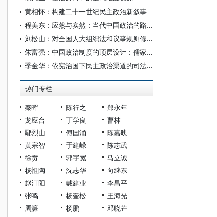
黄相怀：构建二十一世纪民主政治新叙事
程美东：应然与实然：当代中国政治的路径选择
刘松山：对全国人大组织法和议事规则修正案（草案）的意见
朱富强：中国政治制度的顶层设计：儒家的四大民主制度安排
季金华：依宪治国下民主政治渠道的司法疏通理路
热门专栏
秦晖
陈行之
郑永年
龙应台
丁学良
曹林
鄢烈山
傅国涌
陈嘉映
黄宗智
于建嵘
陈志武
徐贲
郭宇宽
马立诚
杨祖陶
沈志华
向继东
赵汀阳
戴建业
李昌平
张鸣
杨奎松
王海光
周濂
杨鹏
邓晓芒