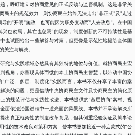
问题，呼吁建立对协商意见的正式反馈与监督机制。这是非常关
商民主的规范效力，则协商民主始终无法走出"非正式"及"走过
导的"开明"施政，也可能因为职务变动而"人去政息"。在中国
其兴也勃焉，其亡也忽焉"的现象，制度创新的不可持续性是基
书中也试图给出一些解答与对策，但更像是示范性地提给全体国
的关注与解决。
主研究与实践领域必然具有其独特的地位与价值。就协商民主宏
批判视角，亦呈现具体而微的本土协商民主智慧，以带动中国协
的"广泛、多层、制度化"实践而言，本书不仅分享了丰富的案
要解决的问题，更是借助中央协商民主文件及协商民主的简化原
上的规范评估与实践性改进。本书提供的"基层协商"素材、视
及全面依法治国进程中一道亮丽的风景线。本书并不承诺解决所
未提出真正框架性的制度改革意见，但其侧重经验实证及就事论
用性的技术改良对策和方案，使本书更加接近一种启蒙式的"公