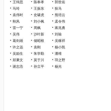
王缉思
陈奉孝
郭世佑
马玲
王振东
狄马
袁伟时
史啸虎
熊培云
秋风
刘小枫
孟令伟
雷一宁
周枫
蒋兆勇
吴伟
沙叶新
刘瑜
葛剑雄
储昭根
吴稼祥
许之远
袁刚
杨小凯
吴励生
朱学勤
潘维
郑秉文
莫于川
羽之野
谢志浩
孙立平
杨光