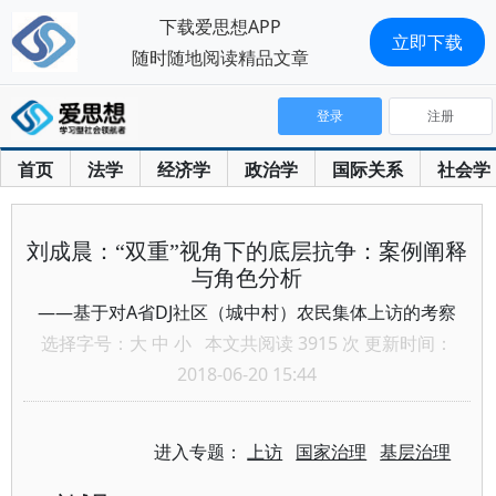
下载爱思想APP
立即下载
随时随地阅读精品文章
登录
注册
首页
法学
经济学
政治学
国际关系
社会学
刘成晨：“双重”视角下的底层抗争：案例阐释
与角色分析
——基于对A省DJ社区（城中村）农民集体上访的考察
选择字号：
大
中
小
本文共阅读 3915 次 更新时间：
2018-06-20 15:44
进入专题：
上访
国家治理
基层治理