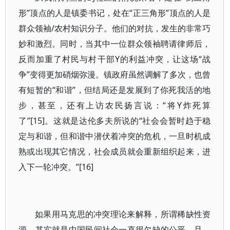
形”顶点的人是镇委书记，处在“正三角形”顶点的人是
群众领袖/农村知识分子。他们的对抗，发生的非常巧
妙和激烈。同时，当其中一位群众领袖聘请律师后，
反而加重了村民与村干部Y的利益冲突，让这场“战
争”变得更加硝烟弥漫。镇政府虽然调解了多次，也曾
有短暂的“和谐”，但结局还是发展到了你死我活的地
步，甚至，还有上访农民扬言说：“将Y炸死算
了”[15]。这就是达伦多夫所说的“社会会暂时趋于稳
定与和谐，但和谐中潜伏着冲突的危机，一旦时机成
熟或出现其它情况，社会成员就会重新组织起来，进
入下一轮冲突。”[16]
如果用马克思的冲突理论来解释，所谓稀缺性资
源，其实就是中国民间社会一直很欠缺的公平。且，