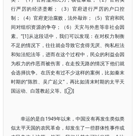
行严厉的经济垄断；（3）官府进行严厉的户口控
制；（4）官府吏治腐败，法外敲诈；（5）官府和民
间对组织资源的争夺；（6）天灾与外患等非社会因
素。”[1]从这段话中，我们可以发现：在对权力制衡
不足的情况下，往往就会导致它贪得无厌、徇私枉法
和知法犯法等，进而在这个过程中，民众的利益会因
为权力的作恶而被伤害，在走投无路的情况下他们就
会选择抗争。在历史有过不少这样的案例，比如秦末
时期的“陈胜、吴广起义”，再比如清末时期的太平天
国运动、白莲教起义等。[②]
幸运的是自1949年以来，中国没有再发生类似类
似太平天国的农民革命，却发生了一些群体性事件或