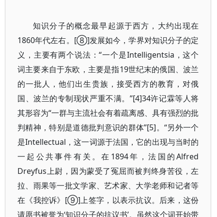
知识分子的概念最早起源于西方，大约出现在
1860年代左右。[⑧]发展如今，学界对知识分子的定
义，主要有两个说法：“一个是Intelligentsia，这个
词主要来自于东欧，主要是指19世纪末的俄国、波兰
的一批人，他们出生贵族，接受西方的教育，对俄
国、波兰的专制现状严重不满。”[4]34许记霖等人将
其形容为“一群与主流社会有着疏离感、具有强烈的批
判精神，特别是道德批判意识的群体”[5]。“另外一个
是Intellectual，这一词源于法国，它的出现与当时的
一起公共事件有关。在1894年，法国的Alfred
Dreyfus上尉，因为蒙受了冤屈而被判终身苦役，左
拉、雨果等一批文学家、艺术家、大学老师和记者等
在《我控诉》[⑨]上签字，以表示抗议。后来，这份
请愿书被誉为‘知识分子的抗议书’。虽然这个词开始带