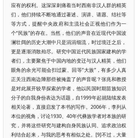
应有的权利。这深深刺痛着当时西南非汉人群的精英
们，他们持续不断地通过著述、演讲、请愿、结社等
等方式，提醒中央政府和主流社会正视他们作为一
个“民族”的存在。当然，他们的声音在近现代中国波
澜壮阔的历史大潮中只是涓涓细流，时过境迁之后，
更是逐渐消散殆尽。研究中国近代民族国家建构的学
者们，主要聚焦于中国内地的变迁与汉人精英，他们
眼角的余光可能会扫过蒙、回等“大族”，有多少人真
正关注西南边陲那些被掩盖了的声音呢？张兆和教授
是对此展开较早探索的学者，他以民国时期苗族知识
分子的自我身份表达为话题，自1999年起就陆续发表
相关论著，直接启发了本书的写作。2006年，李列从
本位的视角，讨论1930、40年代彝族学者对本族的研
究，并将这些研究与建构自身民族认同、追求政治权
利结合起来，与我的思考有相似之处。[9]不过，大量