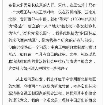
布着众多无君长统属的人群。宋代，这里也并非只有
一个大理国与中央王朝对峙，仅在四川南部、云南东
北部、贵州西部与中部，就有“娄素”（1950年代识别
为“彝族”）建立的十来个地方性政权（彝文献称其
为“勾”，汉译为“君长国”），我将此概括为“多‘国’林立
的宋代西南地区”，是为我整个研究的起点与前提。
[3]由此提炼出一个问题：中央王朝的典章制度与意识
形态，如何在一个具有自己的政权、文字、礼仪以及
政治法律传统的非汉族社会中推行与表达？换言之，
这类社会如何进入中国大一统秩序？
从上述问题出发，我选择位于今贵州西北部地区
的水西、乌撒两个勾政权为研究对象，考察它们从宋
至清整合进王朝国家的历史过程，并揭示其中所蕴含
的理论意义。我的一个观念是，理解中国历史的概念