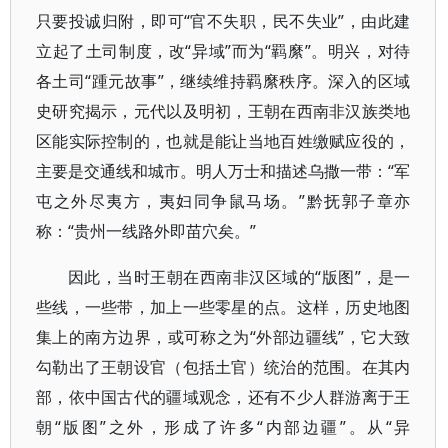
只要投诚归附，即可“官不失职，民不失业”，由此建
立起了土司制度，改“异域”而为“羁縻”。明兴，对待
各土司“踵元故事”，继续维持羁縻秩序。深入的区域
史研究揭示，元代以及明初，王朝在西南非汉族类地
区能实际控制的，也就是能让当地百姓缴赋应役的，
主要是交通线和城市。明人万士和描述乌撒一带：“军
屯之外尽夷方，夷妇同争鼠马场。”黔抚郭子章亦
称：“贵州一线路外即苗穴矣。”
因此，当时王朝在西南非汉区域的“版图”，是一
些线，一些带，加上一些零星的点。这样，历史地图
集上的南方边界，或可称之为“外部边疆线”，它大致
勾勒出了王朝设官（包括土官）统治的范围。在其内
部，依中国古代的疆域观念，还有不少人群游离于王
朝“版图”之外，形成了许多“内部边疆”。从“异