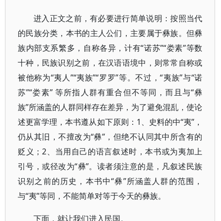
进入正文之前，有必要进行简单说明：按照当代
的民族分类，本书的主人公们，主要属于彝族。但彝
族内部支系繁多，自称各异，计有“诺苏”“娄素”等数
十种，民族识别之前，在汉语语境中，则常常自称或
被他称为“夷人”“夷族”“罗罗”等。不过，“夷族”与“诺
苏”“娄素” 等所指人群有重合但不等同，而且与“彝
族”所涵盖的人群同样存在差异，为了避免混乱，使论
述更富学理，本书遵从如下原则：1、史料的中“夷”，
仍从其旧，不擅改为“彝”，但绝不认同其中所含有的
贬义；2、当用自己的语言叙述时，本书或为夷加上
引号，或径改为“彝”。读者须注意的是，凡叙述民族
识别之前的历史，本书中“彝”所涵盖人群的范围，
与“夷”等同，不能简单对等于今天的彝族。
下面，就让我们进入民国。