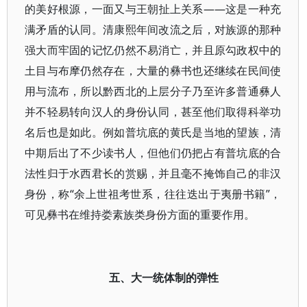
的美好根源，一面又与王朝扯上关系——这是一种充
满矛盾的认同。清康熙年间改流之后，对族源的那种
强大而牢固的记忆仍然不易消亡，并且原勾政权中的
土目与布摩仍然存在，大量的彝书也还继续在民间使
用与流布，所以黔西北的上层分子乃至许多普通彝人
并不轻易转向汉人的身份认同，甚至他们取得科举功
名后也是如此。例如普坑底的黄氏是当地的望族，清
中期后出了不少读书人，但他们仍把占有普坑底的合
法性归于水西君长的赏赐，并且毫不掩饰自己的非汉
身份，称“余上世祖考世系，往往迭出于夷册书籍”，
可见彝书在维持娄素族类身份方面的重要作用。
五、大一统体制的弹性