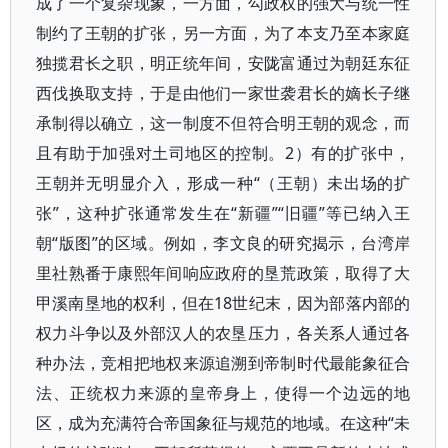
成了一个复杂现象，一方面，勾政权的强大与统一性
制约了王朝的扩张，另一方面，为了本支乃至本家庭
独揽君长之职，明正统年间，安陇富通过为朝廷东征
西伐换取支持，于是由他们一家世袭君长的嫡长子继
承制得以确立，这一制度不但符合明王朝的观念，而
且有助于加强对土司地区的控制。2）有的扩张中，
王朝并无明显介入，形成一种“（王朝）未出场的扩
张”，这种扩张通常发生在“新疆”“旧疆”等已纳入王
朝“版图”的区域。例如，李文良的研究揭示，台湾岸
里社熟番于康熙年间响应政府的垦荒政策，取得了大
甲溪南垦地的权利，但在18世纪末，因为部落内部的
权力斗争以及外部汉人的农垦压力，各关系人通过各
种办法，竞相把地权来源追溯到帝制时代最能象征合
法、正统权力来源的皇帝身上，使得一个边远的地
区，成为充满符合帝国象征与规范的地域。在这种“未