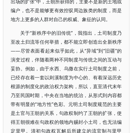
出场的扩张”中，王朝所获得的，主要不是新的土地或
编户，也不是能够更有效控驭周边族类的制度，而是
地方上更多的人群对自己的权威、象征的认同。
关于“新秩序中的旧传统”，我指出，土司制度乃
至改土归流等任何举措，都不能立即创造出全新秩序
——尽管表面看起来似乎如此，从“异域”到“旧疆”的
演变过程，伴随着两种不同制度与传统之间的互动与
妥协。例如，由于水西、乌撒在实行土司制度之前，
已经存在着一套以则溪制度为中心的、有着深远历史
根源的制度化的政治权力架构，所以，直至清代末年
乃至民国时期，中央在当地的统治，从形式到内容都
带有明显的“地方性”色彩。元明土司制度规范的主要
是土官与王朝的关系，勾政权制约了王朝的扩张，使
得王朝很难在勾政权的领地内赐封小土司，也无法编
定里甲。清初勾政权瓦解后所建立的流官制与里甲