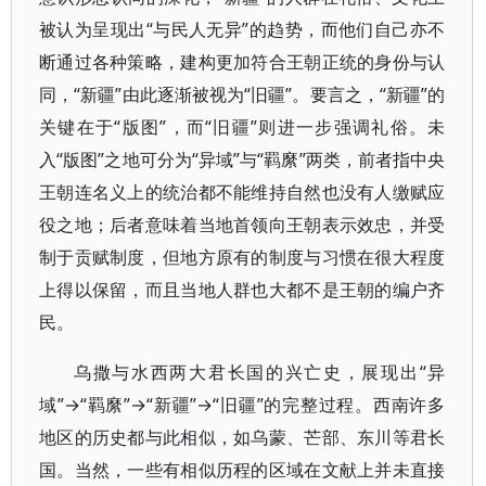
被认为呈现出“与民人无异”的趋势，而他们自己亦不
断通过各种策略，建构更加符合王朝正统的身份与认
同，“新疆”由此逐渐被视为“旧疆”。要言之，“新疆”的
关键在于“版图”，而“旧疆”则进一步强调礼俗。未
入“版图”之地可分为“异域”与“羁縻”两类，前者指中央
王朝连名义上的统治都不能维持自然也没有人缴赋应
役之地；后者意味着当地首领向王朝表示效忠，并受
制于贡赋制度，但地方原有的制度与习惯在很大程度
上得以保留，而且当地人群也大都不是王朝的编户齐
民。
乌撒与水西两大君长国的兴亡史，展现出“异
域”→“羁縻”→“新疆”→“旧疆”的完整过程。西南许多
地区的历史都与此相似，如乌蒙、芒部、东川等君长
国。当然，一些有相似历程的区域在文献上并未直接