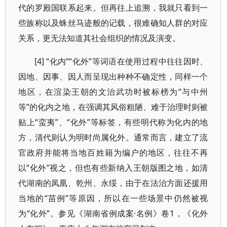
代的罗殿国联系起来。但再往上追溯，我就只看到一
些族称以及蛛丝马迹般的记载，很难确知人群的对应
关系，更无法知道其社会组织的情况及演变。
[4] “化内”“化外”等词语在使用过程中往往因时、
因地、因事、因人而呈现出种种不确定性，同样一个
地区，在渲染王朝的文治武功时被标榜为“与中州
等”的化内之地，在强调其风俗粗陋、难于治理时则被
贴上“蛮夷”、“化外”等标签，有些明代称为化内的地
方，清代则认为明时尚属化外。通常而言，建立了流
官政府并能将当地百姓籍为编户的地区，往往不再
以“化外”视之，但也有些新纳入王朝版图之地，如清
代湖南的凤凰、乾州、永绥，由于在法治方面还援用
当地的“苗例”等原因，所以在一些场景中仍然被视
为“化外”。参见《湖南省例成案·名例》卷1，《化外