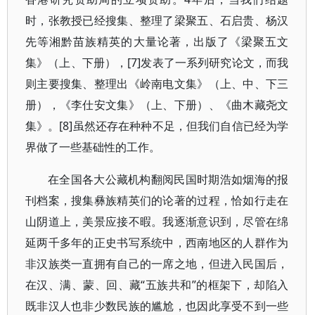
时，张教授已经搜集、整理了梁聚五、石启贵、杨汉
先等湘黔苗族精英的大量论著，出版了《梁聚五文
集》（上、下册），[7]发表了一系列研究论文，而我
则主要搜集、整理出《岭南电文集》（上、中、下三
册），《李仕安文集》（上、下册）、《曲木藏尧文
集》。[8]虽然还存在种种不足，但我们自信已经为学
界做了一些基础性的工作。
在全国各大公藏机构翻阅民国时期浩如烟海的报
刊档案，搜集彝族精英们的论著的过程，恰如行走在
山阴道上，美景应接不暇。我逐渐意识到，尽管在绵
延两千多年的正史书写系统中，西南地区的人群作为
非汉族类一直拥有自己的一席之地，但进入民国后，
在汉、满、蒙、回、藏“五族共和”的框架下，却陷入
既非汉人也非少数民族的尴尬，也因此享受不到一些