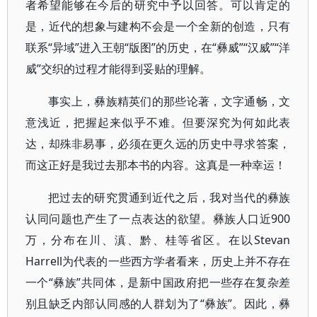
者希望能够在今后的研究中予以回答。可以肯定的
是，近代的想象与建构不会是一个全新的创造，只有
联系“异域”进入王朝“版图”的历史，在“彝威”“汉威”“洋
威”交织的过程才能得到妥贴的理解。
事实上，彝族精英们的那些论著，文字通畅，文
意浅近，把握起来似乎不难。但要深究为何如此表
达，却殊非易事，必须在更久远的历史中寻求答案，
而这正好是我过去那本书的内容。这真是一种幸运！
把过去的研究贯通到近代之后，我对当代的彝族
认同问题也产生了一点表达的欲望。彝族人口近900
万，分布在川、滇、黔、桂等省区。在以Stevan
Harrell为代表的一些西方学者看来，历史上并不存在
一个“彝族”共同体，是新中国政府把一些存在复杂差
别且缺乏内部认同感的人群划为了“彝族”。因此，彝