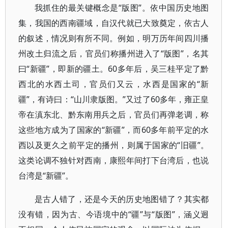
我抓住的最关键概念是“版图”。依中国历史地图
集，我国的西南疆域，自汉代就已大致奠定，依古人
的叙述，情况则有所不同。例如，明万历年间四川播
州改土归流之后，官员们称播州进入了“版图”，名其
曰“新疆”，即新的疆土。60多年后，吴三桂平定了黔
西北的水西土司，官员们又云，水西是国家的“新
疆”，有诗曰：“山川隶版图。”又过了60多年，雍正皇
帝在滇东北、黔东南用兵之后，官员们再弹老调，称
这些地方成为了国家的“新疆”，而60多年前平定的水
西以及更久之前平定的播州，则属于国家的“旧疆”。
这类论调不独针对西南，康熙年间打下台湾后，也说
台湾是“新疆”。
是古人错了，还是今天的历史地图错了？其实都
没有错，因为古、今语境中的“疆”与“版图”，涵义迥