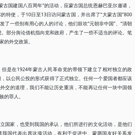
大蒙古国建国八百周年”的活动，应蒙古国总统恩赫巴亚尔邀请，
特使，于10日至13日访问蒙古国，并出席了“大蒙古国”800
发了一些别有用心的人的讨论，他们鼓吹“元朝非中国”、“清朝
想。部分舆论借机指向党和政府，产生了一些不适当的评论。笔
家的外交政策。
但是在1924年蒙古人民革命党的带领下建立了相对独立的政
时期，以公民公投的形式获得了正式独立。任何一个爱国者都应该
无外交的道理，我们不能让历史重演，不能再让任何一块中国领
族的罪人。
独立国家，也受到我国的承认，他们所进行的文化活动，是他们
请我国代表出席这项活动，有利于促进中、蒙两国友好关系发