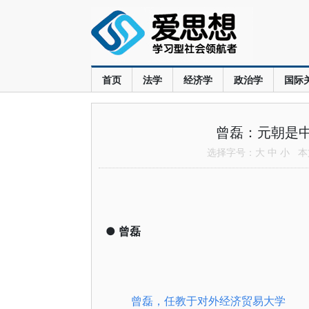
首页
法学
经济学
政治学
国际
曾磊：元朝是中
选择字号：
大
中
小
本文
●
曾磊
曾磊，任教于
对外经济贸易大学