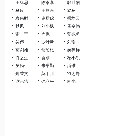
王缉思
陈奉孝
郭世佑
马玲
王振东
狄马
袁伟时
史啸虎
熊培云
秋风
刘小枫
孟令伟
雷一宁
周枫
蒋兆勇
吴伟
沙叶新
刘瑜
葛剑雄
储昭根
吴稼祥
许之远
袁刚
杨小凯
吴励生
朱学勤
潘维
郑秉文
莫于川
羽之野
谢志浩
孙立平
杨光