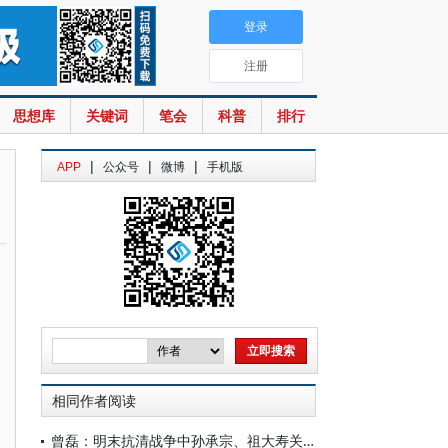
登录
注册
思想库
关键词
笔会
科普
排行
|
|
|
APP
公众号
微博
手机版
相同作者阅读
曾磊：明末抗清战争中孙承宗、祖大寿关系浅论