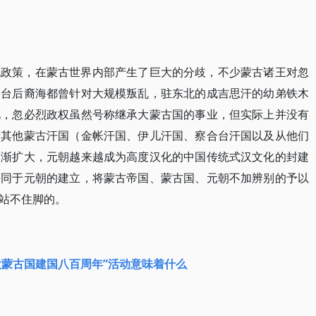
化政策，在蒙古世界内部产生了巨大的分歧，不少蒙古诸王对忽
阔台后裔海都曾针对大规模叛乱，驻东北的成吉思汗的幼弟铁木
见，忽必烈政权虽然号称继承大蒙古国的事业，但实际上并没有
着其他蒙古汗国（金帐汗国、伊儿汗国、察合台汗国以及从他们
逐渐扩大，元朝越来越成为高度汉化的中国传统式汉文化的封建
等同于元朝的建立，将蒙古帝国、蒙古国、元朝不加辨别的予以
站不住脚的。
大蒙古国建国八百周年”活动意味着什么