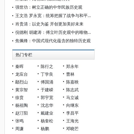
强世功：树立正确的中华民族历史观
王文浩 罗永宽：统筹把握了战争与和平、历史与未来等辩证关系
肖贵清：以史为鉴 开创更加美好未来
倪德刚 胡建涛：傅立叶历史观中的唯物史观思想探析
焦佩锋：中国式现代化蕴含的独特历史观
热门专栏
秦晖
陈行之
郑永年
龙应台
丁学良
曹林
鄢烈山
傅国涌
陈嘉映
黄宗智
于建嵘
陈志武
徐贲
郭宇宽
马立诚
杨祖陶
沈志华
向继东
赵汀阳
戴建业
李昌平
张鸣
杨奎松
王海光
周濂
杨鹏
邓晓芒