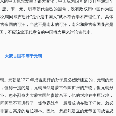
来的中国概念发生了很大变化，中国成为国号是1911年通过辛
、唐、宋、元、明等朝代自己的国号，没有政权用中国作为国
么询问成吉思汗“是否是中国人”就不符合学术严谨性了。具体
蒙古帝国的可汗，当然不是南宋的可汗，南宋和蒙古帝国显然是
国，不应该拿现代意义的中国概念用来讨论古代史。
大蒙古国不等于元朝
朝。元朝是1271年成吉思汗的孙子忽必烈所建立的，元朝的元
彩，值得一提的是，元朝虽然是蒙古帝国扩张的产物，但元朝形
事业。忽必烈身为大蒙古国的贵族亲王，他的封地在中原汉地，
，同阿里不哥进行了一场争霸战争，最后成功夺取了汗位。忽必
并非蒙古高原的哈拉和林。因此，忽必烈建立的元帝国同成吉思