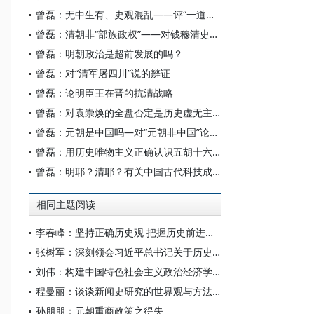
曾磊：无中生有、史观混乱——评“一道闪电”对新修清史的反对
曾磊：清朝非“部族政权”——对钱穆清史观的评判
曾磊：明朝政治是超前发展的吗？
曾磊：对“清军屠四川”说的辨证
曾磊：论明臣王在晋的抗清战略
曾磊：对袁崇焕的全盘否定是历史虚无主义的体现形式
曾磊：元朝是中国吗—对“元朝非中国”论的批判
曾磊：用历史唯物主义正确认识五胡十六国时期的民族矛盾
曾磊：明耶？清耶？有关中国古代科技成就的一点思考
相同主题阅读
李春峰：坚持正确历史观 把握历史前进大势
张树军：深刻领会习近平总书记关于历史观的重要论述精神
刘伟：构建中国特色社会主义政治经济学自主知识体系的历史观和方法论
程曼丽：谈谈新闻史研究的世界观与方法论
孙朋朋：元朝重商政策之得失