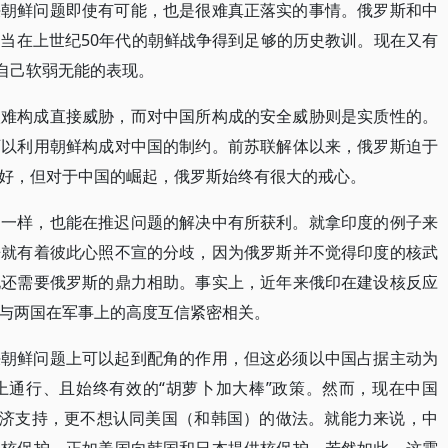
决朝鲜问题即使有可能，也是很难真正落实的事情。俄罗斯和中
当在上世纪50年代的朝鲜战争得到足够的历史教训。现在又有
是自己软弱无能的表现。
很难构成直接威胁，而对中国所构成的安全威胁则是实质性的。
可以利用朝鲜构成对中国的制约。前苏联解体以来，俄罗斯迫于
好，但对于中国的崛起，俄罗斯始终有很大的戒心。
国一样，也能在推迟问题的解决中有所获利。就拿印度的例子来
来就有着彼此心照不宣的分歧，因为俄罗斯并不觉得印度的核武
化还需要俄罗斯的鼎力相助。事实上，近年来俄印在建设核反应
与两国在军事上的高度互信紧密相关。
决朝鲜问题上可以起到配角的作用，但这必须以中国占据主动为
上通行、且始终有效的“胡萝卜加大棒”政策。然而，现在中国
经济支持，更不想认同美国（和韩国）的做法。就能力来说，中