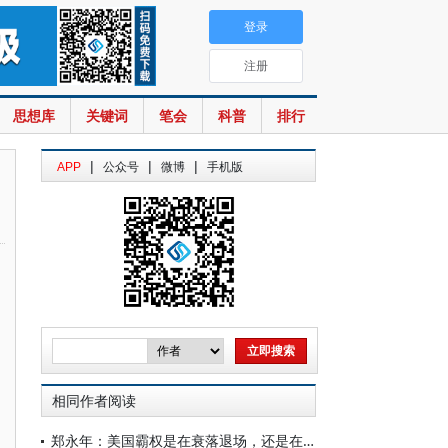
登录
注册
思想库
关键词
笔会
科普
排行
|
|
|
APP
公众号
微博
手机版
相同作者阅读
郑永年：美国霸权是在衰落退场，还是在转质转型？