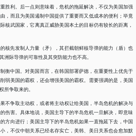
双重胜利。后一点则意味着，危机的拖延解决，不仅为美国加强
理由，而且为美国遏制中国提供了重要而又低成本的便利；毕竟
实际核武国家，它离真正威胁美国本土的目标仍有较长的距离，
大的核先发制人力量（矛），其拦截朝鲜核导弹的能力（盾）也
其洲际导弹的可靠性及其突防能力也不高。
是制衡中国。对美国而言，在韩国部署萨德，在重要性上优先于
有削弱美国的霸权，还会增强美国的霸权。需要强调的是，美国
权所争取来的。
如果不争取主动权，或者将主动权让给美国，半岛危机的解决与
大的伤害。具体地说，美国主导下的半岛危机一旦解决，即意味
国的方向进行；美国主导下的半岛危机如果一直拖延下去，中国
越小，不仅中朝关系已经名存实亡，美韩、美日关系也会愈加默