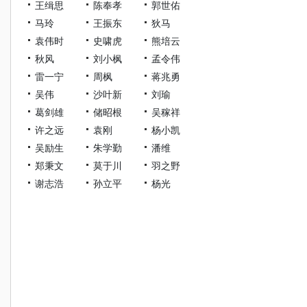
王缉思
陈奉孝
郭世佑
马玲
王振东
狄马
袁伟时
史啸虎
熊培云
秋风
刘小枫
孟令伟
雷一宁
周枫
蒋兆勇
吴伟
沙叶新
刘瑜
葛剑雄
储昭根
吴稼祥
许之远
袁刚
杨小凯
吴励生
朱学勤
潘维
郑秉文
莫于川
羽之野
谢志浩
孙立平
杨光