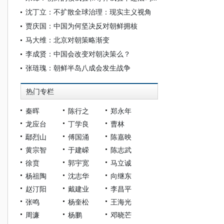
沈丁立：不扩散全球治理：现实主义视角
贾庆国：中国为何坚决反对朝鲜拥核
马大维：北京对朝策略渐变
李成贤：中国会改变对朝决策么？
张琏瑰：朝鲜半岛八成会发生战争
热门专栏
秦晖
陈行之
郑永年
龙应台
丁学良
曹林
鄢烈山
傅国涌
陈嘉映
黄宗智
于建嵘
陈志武
徐贲
郭宇宽
马立诚
杨祖陶
沈志华
向继东
赵汀阳
戴建业
李昌平
张鸣
杨奎松
王海光
周濂
杨鹏
邓晓芒