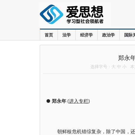
首页
法学
经济学
政治学
国际
郑永
选择字号：
大
中
小
本文
●
郑永年
(
进入专栏
)
朝鲜核危机错综复杂，除了中国，