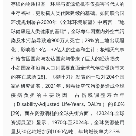
存续的物质根基，环境与资源危机不仅损害当代人的
生存福祉，更动摇人类代际延续的基础。如同联合国
环境规划署在2020年《全球环境展望》中所言：“地
球健康是人类健康的基础”，全球每年因室内外空气污
染及水污染导致逾900万人死亡；29%的土地出现退
化，影响着13亿—32亿人的生命和生计；极端天气事
件给贫困国家与发达国家均带来了巨大的经济损失；
小岛国家和沿海人口则需要直面全球气候变暖所带来
的存亡威胁[28]。《柳叶刀》发表的一项对204个国
家的研究证实，2021年，颗粒物空气污染是造成全球
疾病负担的主要诱因，占伤残调整寿命年
（Disability-Adjusted Life-Years, DALYs）的8.0%
[29]。而在资源消耗的全球失衡方面，《2024年全球
资源展望》显示，1970年至2024年，全球资源使用
量从30亿吨增加到1060亿吨，年均增长率为2.3%，