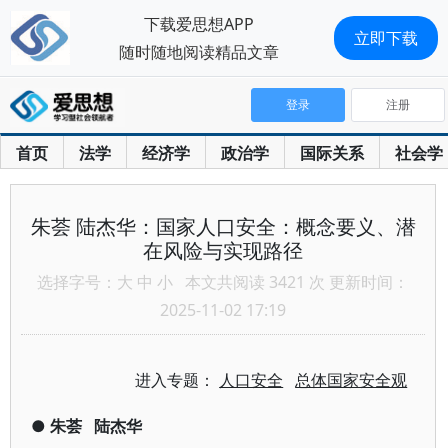
下载爱思想APP
立即下载
随时随地阅读精品文章
登录
注册
首页
法学
经济学
政治学
国际关系
社会学
朱荟 陆杰华：国家人口安全：概念要义、潜
在风险与实现路径
选择字号：
大
中
小
本文共阅读 3421 次 更新时间：
2025-11-02 17:19
进入专题：
人口安全
总体国家安全观
●
朱荟
陆杰华