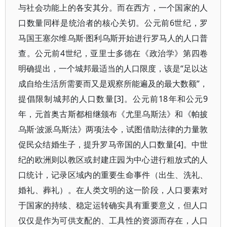
与社会功能上的各安其分。而在西方，一个国家的人
口数量同样是统治者的核心关切。公元前6世纪，罗
马国王塞尔维乌斯·图利乌斯开始进行罗马人的人口普
查。公元前4世纪，亚里士多德在《政治学》第四卷
明确提出，一个城邦最适当的人口限度，该是“足以达
成自给生活所需要而又是观察所能遍及的最大数额”，
提倡限制城邦的人口数量[3]。公元前18年和公元9
年，元首奥古斯都相继颁布《尤里乌斯法》和《帕披
乌斯·波派乌斯法》两项法令，试图借助法律的力量敦
促民众结婚生子，提升罗马帝国的人口数量[4]。中世
纪的欧洲则以教区或封建庄园为中心进行粗放式的人
口统计，记录区域内的重要生命事件（出生、洗礼、
婚礼、葬礼）。在人类文明的这一阶段，人口要素对
于国家的持续、稳定运转确实具有重要意义，但人口
仅仅是作为可供支配的、工具性的资源而存在，人口