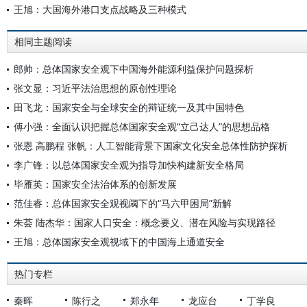
王旭：大国海外港口支点战略及三种模式
相同主题阅读
郎帅：总体国家安全观下中国海外能源利益保护问题探析
张文显：习近平法治思想的原创性理论
田飞龙：国家安全与全球安全的辩证统一及其中国特色
傅小强：全面认识把握总体国家安全观“立己达人”的思想品格
张恩 高鹏程 张帆：人工智能背景下国家文化安全总体性防护探析
李广锋：以总体国家安全观为指导加快构建新安全格局
毕雁英：国家安全法治体系的创新发展
范佳睿：总体国家安全观视阈下的“马六甲困局”新解
朱荟 陆杰华：国家人口安全：概念要义、潜在风险与实现路径
王旭：总体国家安全观视域下的中国海上通道安全
热门专栏
秦晖
陈行之
郑永年
龙应台
丁学良