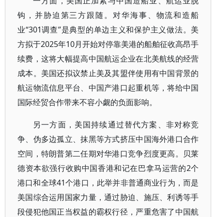
一方面，美国正加紧与中国造船业、航运业脱
钩，并胁迫第三方跟随。对华海事、物流和造船
业“301调查”是典型的单边主义和保护主义做法。美
方拟于2025年10月开始对停靠美港的船舶征收高昂手
续费，这将大幅提高中国航运企业在北美航线的经营
成本。美国还拟议禁止美及其盟伴使用有中国背景的
航运物流信息平台、中国产港口起重机等，将给中国
国际经贸合作带来不容小觑的负面影响。
另一方面，美国持续通过替代方案、非对称竞
争、伪多边孤立、抹黑等方式挤压中国海外港口合作
空间，特朗普第二任期对华港口竞争烈度更高。贝莱
德资本欲强行收购中国香港和记在巴拿马运营的2个
港口和全球41个港口，此举并非普通商业行为，而是
美国综合运用国家力量，通过胁迫、施压、利诱等手
段侵犯他国正当权益的霸权行径，严重危害了中国航