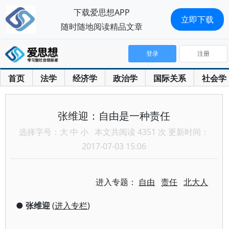
下载爱思想APP
立即下载
随时随地阅读精品文章
登录
注册
首页
法学
经济学
政治学
国际关系
社会学
张维迎：自由是一种责任
选择字号：
大
中
小
本文共阅读 4351 次 更新时间：
2017-07-03 15:06
进入专题：
自由
责任
北大人
●
张维迎
(
进入专栏
)