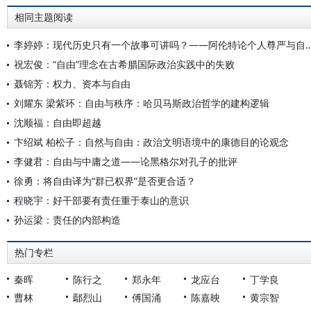
相同主题阅读
李婷婷：现代历史只有一个故事可讲吗？——阿伦特论个人
祝宏俊：“自由”理念在古希腊国际政治实践中的失败
聂锦芳：权力、资本与自由
刘耀东 梁紫环：自由与秩序：哈贝马斯政治哲学的建构逻辑
沈顺福：自由即超越
卞绍斌 柏松子：自然与自由：政治文明语境中的康德目的论观念
李健君：自由与中庸之道——论黑格尔对孔子的批评
徐勇：将自由译为“群已权界”是否更合适？
程晓宇：好干部要有责任重于泰山的意识
孙运梁：责任的内部构造
热门专栏
秦晖
陈行之
郑永年
龙应台
丁学良
曹林
鄢烈山
傅国涌
陈嘉映
黄宗智