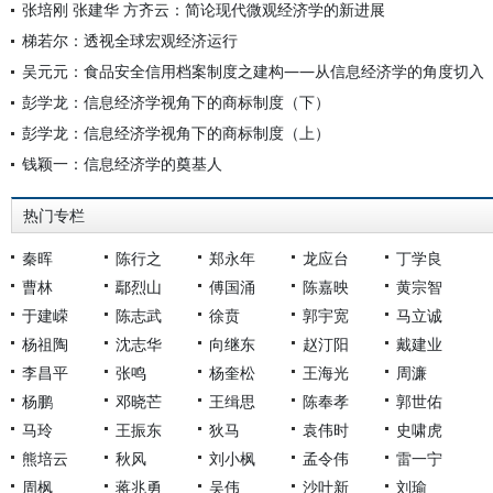
张培刚 张建华 方齐云：简论现代微观经济学的新进展
梯若尔：透视全球宏观经济运行
吴元元：食品安全信用档案制度之建构——从信息经济学的角度切入
彭学龙：信息经济学视角下的商标制度（下）
彭学龙：信息经济学视角下的商标制度（上）
钱颖一：信息经济学的奠基人
热门专栏
秦晖
陈行之
郑永年
龙应台
丁学良
曹林
鄢烈山
傅国涌
陈嘉映
黄宗智
于建嵘
陈志武
徐贲
郭宇宽
马立诚
杨祖陶
沈志华
向继东
赵汀阳
戴建业
李昌平
张鸣
杨奎松
王海光
周濂
杨鹏
邓晓芒
王缉思
陈奉孝
郭世佑
马玲
王振东
狄马
袁伟时
史啸虎
熊培云
秋风
刘小枫
孟令伟
雷一宁
周枫
蒋兆勇
吴伟
沙叶新
刘瑜