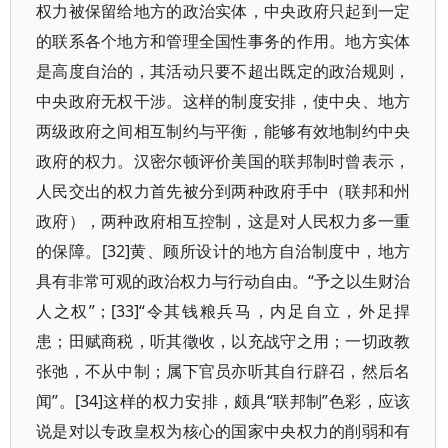
权力被保留给地方的政治实体，中央政府只起到一定
的联系各个地方和管理全国性事务的作用。地方实体
是高度自治的，其活动只要不超出既定的政治规则，
中央政府无权干涉。这样的制度安排，使中央、地方
两级政府之间相互制约与平衡，能够有效地制约中央
政府的权力。汉密尔顿评价美国的联邦制时曾表示，
人民交出的权力首先被分到两种政府手中（联邦和州
政府），两种政府相互控制，这是对人民权力多一重
的保障。[32]黄、顾所设计的地方自治制度中，地方
具有非常可观的政治权力与行动自由。“予之以生财治
人之权”；[33]“令其钱粮兵马，内足自立，外足捍
患；田赋商税，听其徵收，以充战守之用；一切政教
张弛，不从中制；属下官员亦听其自行辟召，然后名
闻”。[34]这样的权力安排，颇具“联邦制”色彩，应该
说是对以专政皇权为核心的国家中央权力的削弱和有