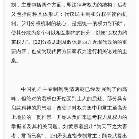
制，主要包括两个方面，即法律与权力的结构；后者
又包括两种具体形式：代议民主制和分权平衡的机
制。[21]分权机制的核心，是把统一的权力“打破”，
使其分散为多个可以相互制约的部分，以便“以权力约
束权力”。[22]分权思想及政体是西方近现代政治的重
要内容，也成为现代西方国家权力运行相关论述的圭
臬。
中国的君主专制到明清两朝已经发展到了的高
峰，但绝对的君权也开始受到士人的质疑。部分具有
启蒙精神的思想者，改变了对权力集中和君主至高无
上地位的一贯推崇，开始从负面来思考权力及权力的
掌握者及其相关问题。如黄宗羲提出“为天下之大害
者，君而已矣”，[23]矛头直指专制君主；顾炎武提出