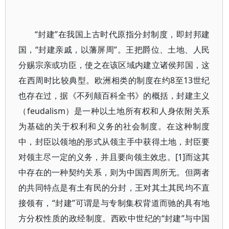
“封建”在我国上古时代原指分封制度，即封邦建
国，“封建亲戚，以藩屏周”。王把爵位、土地、人民
分赐宗亲或功臣，使之在该区域内建立诸侯邦国，这
在西周时比较典型。欧洲相类的制度在约8至13世纪
也存在过，据《不列颠百科全书》的概括，封建主义
（feudalism）是一种以土地所有权和人身依附关系
为基础的关于权利和义务的社会制度。在这种制度
中，封臣以领地的形式从领主手中获得土地，封臣要
对领主尽一定的义务，并且要向领主效忠。[1]而这其
中存在的一种契约关系，则为中国西周所无。但两者
的共同特点是有土有民的分封，王对其土其民均不直
接领有，“封建”可谓是与专制集权背道而驰的具有地
方分权性质的政经制度。西欧中世纪的“封建”与中国