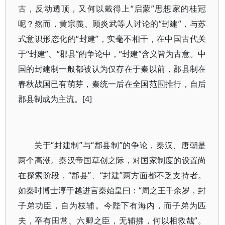
古，反动透顶，又何以戴得上“启蒙”思想家的桂冠
呢？然而，黄宗義、顾炎武等人讨论的“封建”，与苏
式意识形态化的“封建”，实毫不相干，在中国古代关
于“封建”、“郡县”的争论中，“封建”含义皆为古意。中
国的封建制一般都被认为仅存在于秦以前，郡县制在
春秋战国已有萌芽，秦统一后在全国范围推行，自后
郡县制成为主流。[4]
关于“封建制”与“郡县制”的争论，秦汉、唐朝是
两个高潮。秦汉帝国草创之际，对国家制度的设置尚
在探索阶段，“郡县”、“封建”两方面都不乏支持者。
如秦时博士淳于越进言秦始皇曰：“周之王千余岁，封
子弟功臣，自为枝辅。今陛下有海内，而子弟为匹
夫，卒有田常、六卿之臣，无辅拂，何以相救哉”。