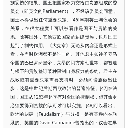
族妥协的结果。国王把国家权力交给由贵族组成的委
员会（即英文的Parliament），不经该委员会同意，
国王不得做出任何重要决定。[46]早期英王与议会的
关系，在很大程度上可以被看作是国王与贵族的关
系。除英国外，其他西欧国家的封建贵族，也对国王
起到了制约作用。《大宪章》无论从内容还是形式上
看，在当时欧洲都不是唯一的。其他君主如神圣罗马
帝国的巴巴罗萨皇帝，莱昂的阿方索七世等，都被迫
与领下的贵族签订某种限制自身权力的条约。君主在
战败或有重要决定需要支持时，必须向贵族做出让
步，这是中世纪后期西欧政治的普遍特征。[47]在法
国，国王从1263年起享有对全国的控制权，但其命令
必须要得到贵族的认可才可以实施。[48]可以看出，
欧洲的封建（Feudalism）与分权，是有某种内在联
系的。英国的David Cannadine曾指出的：议会在早