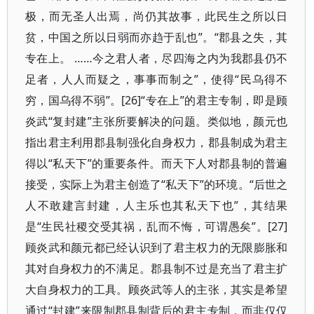
极，而无圣人出焉，尚仍其故事，此民生之所以日
贫，中国之所以日弱而亦趋于乱也”。“郡县之失，其
专在上。 ……今之君人者，尽四海之内为我郡县仍不
足者，人人而疑之，事事而制之”，使得“民乌得不
穷，国乌得不弱”。[26]“专在上”的君主专制，即是顾
炎武“复封建”主张所要解决的问题。类似地，颜元也
指出君主利用郡县制强化自身权力，郡县制成为君主
得以“私天下”的重要条件。而天下人对郡县制的普遍
接受，实际上为君主创造了“私天下”的环境。“后世之
人不敢建言封建，人主乐也其私天下也”，其结果
是“生民社稷交受其祸，乱而不悔，可谓愚矣”。[27]
顾炎武和颜元都已经认识到了君主权力的无限膨胀和
其对自身权力的不满足。郡县制不过是充当了君主扩
大自身权力的工具。顾炎武等人的主张，其实是希望
通过“封建”来限制郡县制背后的君主专制，而非仅仅