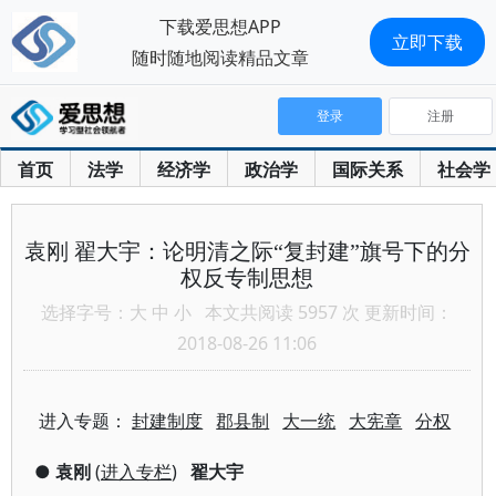
下载爱思想APP
立即下载
随时随地阅读精品文章
登录
注册
首页
法学
经济学
政治学
国际关系
社会学
袁刚 翟大宇：论明清之际“复封建”旗号下的分
权反专制思想
选择字号：
大
中
小
本文共阅读 5957 次 更新时间：
2018-08-26 11:06
进入专题：
封建制度
郡县制
大一统
大宪章
分权
●
袁刚
(
进入专栏
)
翟大宇