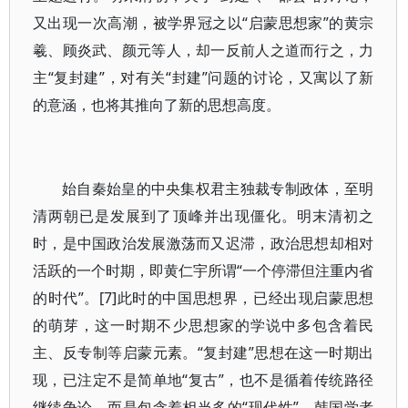
又出现一次高潮，被学界冠之以“启蒙思想家”的黄宗
羲、顾炎武、颜元等人，却一反前人之道而行之，力
主“复封建”，对有关“封建”问题的讨论，又寓以了新
的意涵，也将其推向了新的思想高度。
始自秦始皇的中央集权君主独裁专制政体，至明
清两朝已是发展到了顶峰并出现僵化。明末清初之
时，是中国政治发展激荡而又迟滞，政治思想却相对
活跃的一个时期，即黄仁宇所谓“一个停滞但注重内省
的时代”。[7]此时的中国思想界，已经出现启蒙思想
的萌芽，这一时期不少思想家的学说中多包含着民
主、反专制等启蒙元素。“复封建”思想在这一时期出
现，已注定不是简单地“复古”，也不是循着传统路径
继续争论，而是包含着相当多的“现代性”。韩国学者