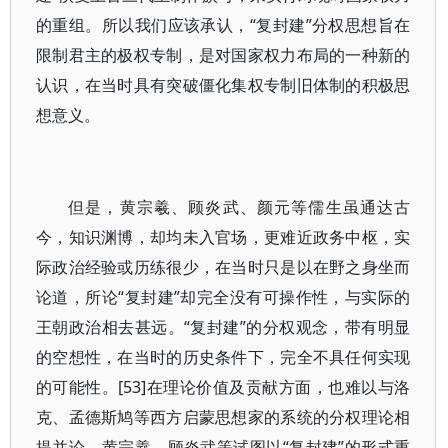
的重组。所以我们应该承认，“复封建”分权思想旨在
限制君主的极权专制，是对国家权力布局的一种新的
认识，在当时具有突破僵化集权专制旧体制的积极思
想意义。
但是，黄宗羲、顾炎武、颜元等儒生虽通达古
今，知识渊博，却均未入官场，更难近政务中枢，实
际政治经验或历练很少，在当时只是以在野之身坐而
论道，所论“复封建”却完全没有可操作性，与实际的
王朝政治相去甚远。“复封建”的分权观念，带有明显
的空想性，在当时的历史条件下，完全不具任何实现
的可能性。[53]在理论价值及贡献方面，也难以与洛
克、孟德斯鸠等西方启蒙思想家的系统的分权理论相
提并论。黄宗羲、顾炎武等试图以“复封建”的形式重