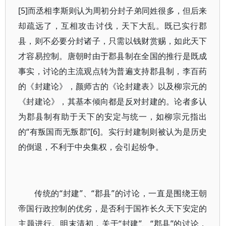
[5]而丞相李斯则认为周初分封子弟同姓很多，但后来
却疏远了，互相攻击讨伐，天下大乱。既已实行郡
县，则不必要分封诸子，只需以钱财赏赐，如此天下
才容易控制。唐朝时由于郡县制在全国的推行是既成
事实，讨论的主流观点转为普遍支持郡县制，李百药
的《封建论》，颜师古的《论封建表》以及柳宗元的
《封建论》，其基本倾向都是反对封建的。论者多认
为郡县制有助于天下的安定与统一，如柳宗元指出
的“有叛国而无叛郡”[6]。实行封建制则被认为是历史
的倒退，不利于中央集权，会引起纷争。
传统的“封建”、“郡县”的讨论，一直是围绕王朝
帝国行政控制的优劣，是否利于国祚长久天下安定的
主题进行。明末清初，关于“封建”、“郡县”的讨论，