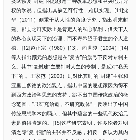
炎武恢复“封建”的思想是一种改革思想和中央地方分
权的学说，但指出其缺乏可行性，难以实现。[11]沈
华（2011）侧重于从人性的角度研究，指出明末封
建、郡县之辩实际上是肯定人的私心私利，借天下人
的私心实现天下的治理，而不寄希望于君主的个人道
德。[12]赵正宗（1980）[13]、向世陵（2004）[14]
等人指出颜元的思想是在“复古”的旗号下反对专制主
义。其中“复封建”主要针对人主的专制，是反对“私天
下”的 。王家范（2000）则对比其时的“封建”主张和
亚里士多德的政治观点，指出中国的思想家因为得不
到西方政治学思想的支持，跳不出中国传统政治的概
念范围，“只研究治道，不研究政体”，反映出了中国
传统思想学术的弱点，但其中蕴含的一些现代政治元
素是值得肯定的。[15]这些研究表明，许多论者对明
清之际“复封建”的主张并不反感，相反，多认为其内