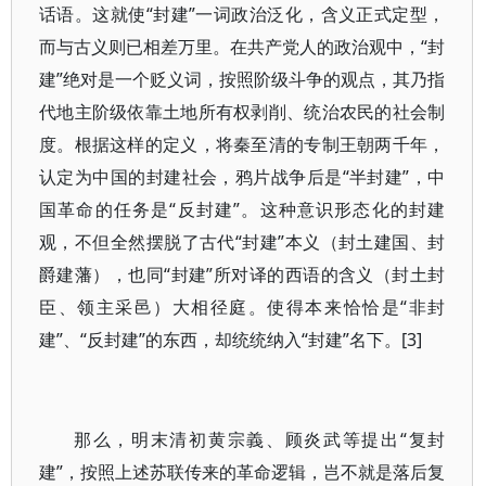
话语。这就使“封建”一词政治泛化，含义正式定型，
而与古义则已相差万里。在共产党人的政治观中，“封
建”绝对是一个贬义词，按照阶级斗争的观点，其乃指
代地主阶级依靠土地所有权剥削、统治农民的社会制
度。根据这样的定义，将秦至清的专制王朝两千年，
认定为中国的封建社会，鸦片战争后是“半封建”，中
国革命的任务是“反封建”。这种意识形态化的封建
观，不但全然摆脱了古代“封建”本义（封土建国、封
爵建藩），也同“封建”所对译的西语的含义（封土封
臣、领主采邑）大相径庭。使得本来恰恰是“非封
建”、“反封建”的东西，却统统纳入“封建”名下。[3]
那么，明末清初黄宗義、顾炎武等提出“复封
建”，按照上述苏联传来的革命逻辑，岂不就是落后复