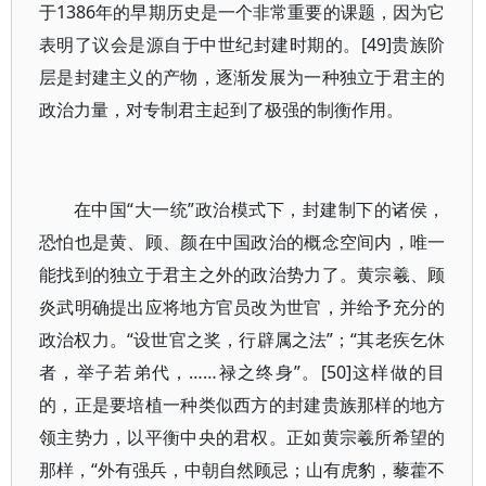
于1386年的早期历史是一个非常重要的课题，因为它
表明了议会是源自于中世纪封建时期的。[49]贵族阶
层是封建主义的产物，逐渐发展为一种独立于君主的
政治力量，对专制君主起到了极强的制衡作用。
在中国“大一统”政治模式下，封建制下的诸侯，
恐怕也是黄、顾、颜在中国政治的概念空间内，唯一
能找到的独立于君主之外的政治势力了。黄宗羲、顾
炎武明确提出应将地方官员改为世官，并给予充分的
政治权力。“设世官之奖，行辟属之法”；“其老疾乞休
者，举子若弟代，……禄之终身”。[50]这样做的目
的，正是要培植一种类似西方的封建贵族那样的地方
领主势力，以平衡中央的君权。正如黄宗羲所希望的
那样，“外有强兵，中朝自然顾忌；山有虎豹，藜藿不