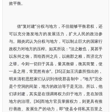
效平衡。
借“复封建”分权与地方，不但能够平衡君权，还
可以充分激发地方的发展活力，扩大人民的政治参
与。顾炎武认为分权与地方，可以制止巨大的国家行
政权力对地方的压榨。如其所说：“法之敝也，莫甚乎
以东州之饷，而给西州之兵，以南郡之粮，而济北方
之驿。今则一切归于其县，量其衡僻，衡其简繁，使
一县之用，常宽然有余”。[35]正如王汎森所指出的，
明末清初思想家们认识到传统郡县制中，“地方”完全
是个空洞的间架，地方的政治等于是无治。所以，他
们讲封建，其实是在强调将权力归于地方，意在加强
地方的治理。[36]而地方官员掌握权力，则更具有推
行善政、发展生产的动力，即“使县令得私其百里之