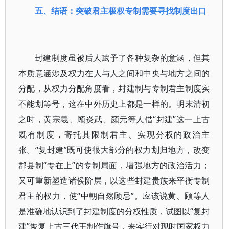
五、结语：突破君主极权专制需要寻找制度出口
封建制度虽被后人赋予了各种复杂的意涵，但其
本质意涵涉及权力在人与人之间和中央与地方之间的
分配，从权力分配角度看，封建制与专制君主制度实
不能划等号，这在中外历史上都是一样的。明末清初
之时，黄宗羲、顾炎武、颜元等人借“封建”这一上古
既有制度，寄托其限制君主、实现分权的政治主
张。“复封建”既可使很大部分的权力划归地方，改变
郡县制“专在上”的专制局面，增强地方的政治活力；
又可重新塑造诸侯阶层，以这些封建贵族来平衡专制
君主的权力，使“中朝自然顾忌”。应该说黄、顾等人
是准确地认识到了封建制度的分权性质，试图以“复封
建”恢复上古三代王制作旗号，来实行对现时国家权力