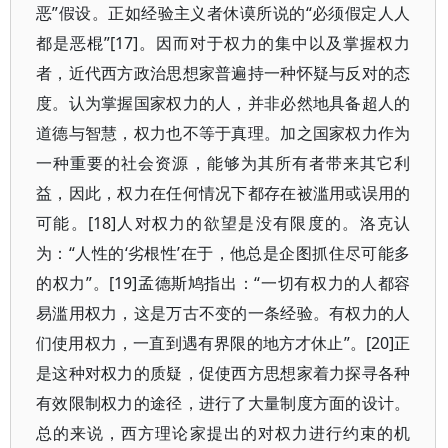
恶”假设。正如经验主义者休谟所说的“必须假定人人
都是恶棍”[17]。因而对于权力的集中以及掌握权力
者，近代西方政治思想家普遍持一种怀疑与反对的态
度。认为掌握国家权力的人，并非必然地具备超人的
道德与智慧，权力也不等于真理。加之国家权力作为
一种重要的社会资源，能够为其所有者带来其它利
益，因此，权力在任何情况下都存在被滥用或误用的
可能。[18]人对权力的欲望是没有限度的。洛克认
为：“人性的‘劣根性’在于，他总是企图抓住尽可能多
的权力”。[19]孟德斯鸠指出：“一切有权力的人都容
易滥用权力，这是万古不变的一条经验。有权力的人
们使用权力，一直到遇有界限的地方才休止”。[20]正
是这种对权力的质疑，促使西方思想家着力探寻各种
有效限制权力的途径，进行了大量制度方面的设计。
总的来说，西方理论家提出的对权力进行约束的机