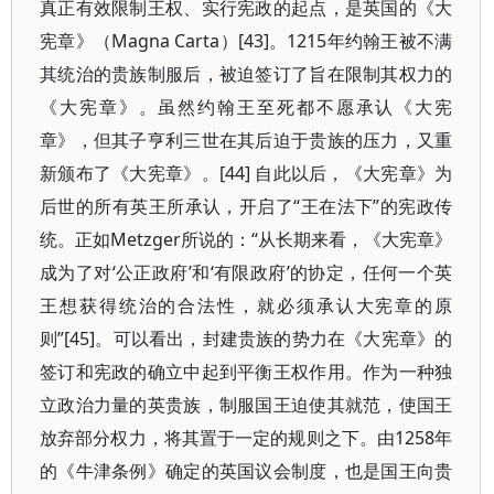
真正有效限制王权、实行宪政的起点，是英国的《大
宪章》（Magna Carta）[43]。1215年约翰王被不满
其统治的贵族制服后，被迫签订了旨在限制其权力的
《大宪章》。虽然约翰王至死都不愿承认《大宪
章》，但其子亨利三世在其后迫于贵族的压力，又重
新颁布了《大宪章》。[44] 自此以后，《大宪章》为
后世的所有英王所承认，开启了“王在法下”的宪政传
统。正如Metzger所说的：“从长期来看，《大宪章》
成为了对‘公正政府’和‘有限政府’的协定，任何一个英
王想获得统治的合法性，就必须承认大宪章的原
则”[45]。可以看出，封建贵族的势力在《大宪章》的
签订和宪政的确立中起到平衡王权作用。作为一种独
立政治力量的英贵族，制服国王迫使其就范，使国王
放弃部分权力，将其置于一定的规则之下。由1258年
的《牛津条例》确定的英国议会制度，也是国王向贵