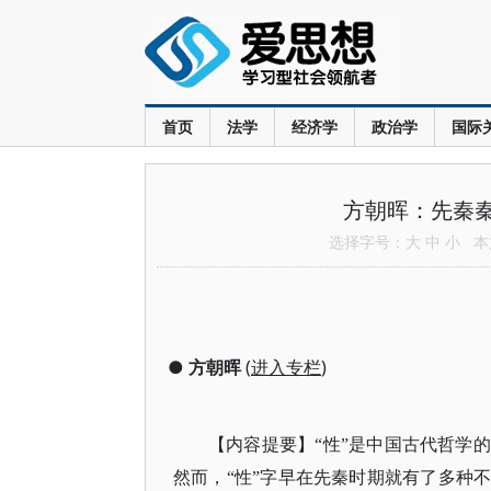
首页
法学
经济学
政治学
国际
方朝晖：先秦秦
选择字号：
大
中
小
本文
●
方朝晖
(
进入专栏
)
【内容提要】“性”是中国古代哲学
然而，“性”字早在先秦时期就有了多种