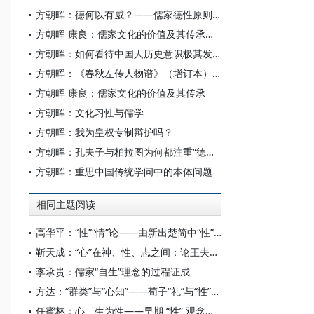
方朝晖：德何以有威？——儒家德性原则的文化心理机制
方朝晖 康良：儒家文化的价值及其传承——方朝晖先生访谈
方朝晖：如何看待中国人历史意识极其发达？
方朝晖：《春秋左传人物谱》（增订本）修订后记
方朝晖 康良：儒家文化的价值及其传承
方朝晖：文化习性与儒学
方朝晖：我为皇权专制辩护吗？
方朝晖：孔夫子与柏拉图为何都注重“德性”？
方朝晖：重思中国传统学问中的本体问题
相同主题阅读
高华平：“性”“情”论——由新出楚简中“性”、“情”二字的形义引发的思考
靳天成：“心”在神、性、志之间：论王夫之“心”在天人之际的定位
李承贵：儒家“自生”理念的过程证成
方达：“群类”与“心知”——荀子“礼”与“性”的秩序内涵及逻辑关系
任蜜林：心、生为性——早期 “性” 观念的发生学考察