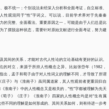
样、极不统一；个别说法未经深入分析和全面考证，自立标准、
人性观混同于“性”字词义。可以说，目前学术界对于先秦秦
服力的完整、全面看法。重要原因之一，可能是由于人们总是比
。为了摆脱这种状态，需要针对原始文献进行全面考证，努力建
性及其间的关系，才能对古代人性论的立论基础有更好的认识。
点的对立，来源于所持人性概念之异。比如张岱年（1982，
）等人均指出，孟子和荀子由于对人性词义的理解不同，才导致了所谓
《庄子》与《淮南子》虽同属道家，其人性观前者更重回归自
《淮南子》中的人性概念又是相关的，“性”字都被理解为先天
《荀子》《庄子》《淮南子》四家的人性概念均是对“生有属
这些不同的理解是如何形成的、其间关系如何，则有待进一步考