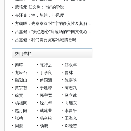
蒙培元 任文利：“性”的学说
齐泽克：性，契约，与风度
方朝晖：先秦秦汉“性”字的多义性及其解释框架
吕嘉健：“美色恶心”所蕴涵的中国文化心理诠释
吕嘉健：我们需要宽容私域情欲吗
热门专栏
秦晖
陈行之
郑永年
龙应台
丁学良
曹林
鄢烈山
傅国涌
陈嘉映
黄宗智
于建嵘
陈志武
徐贲
郭宇宽
马立诚
杨祖陶
沈志华
向继东
赵汀阳
戴建业
李昌平
张鸣
杨奎松
王海光
周濂
杨鹏
邓晓芒