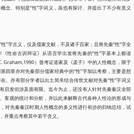
概念、特别是“性”字词义，虽也有探讨、并提出了不少有意义
性”字古义，仅及儒家文献，不及诸子百家；且将先秦“性”字全
年《性命古训辩证》从语言学出发将先秦的“性”字基本上都读
. Graham,1990）曾考证道家及《孟子》中的人性概念，限于
第四章亦对先秦部分儒家经典中的“性”字加以考察，主要是想
在。亦有部分学者以出土简帛结合传世文献对先秦“性”字词义
颇有启发但涉及面有限。迄今为止，还没有人针对先秦秦汉全部
统、客观的统计和分析，并以此来解释古代各种人性论的形成与
上，对先秦秦汉时期人性概念的多义性进行初步的归纳总结，试
，并重点考察其中若干含义。