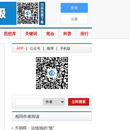
登录
注册
思想库
关键词
笔会
科普
排行
|
|
|
APP
公众号
微博
手机版
相同作者阅读
方朝晖：论慎独的“独”