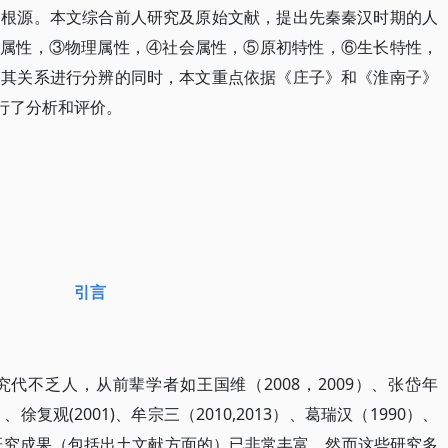
的根源。本文综合前人研究及原始文献，提出先秦秦汉时期的人
理属性，③物理属性，④社会属性，⑤原初特性，⑥生长特性，
及其关系进行分辨的同时，本文重点依据《庄子》和《淮南子》
进行了分析和评价。
引言
代不乏人，从前辈学者如王国维（2008，2009）、张岱年
5）、徐复观(2001)、牟宗三（2010,2013）、葛瑞汉（1990）、
的研究成果（包括出土文献方面的）已非常丰富。然而这些研究多