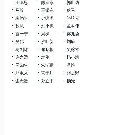
王缉思
陈奉孝
郭世佑
马玲
王振东
狄马
袁伟时
史啸虎
熊培云
秋风
刘小枫
孟令伟
雷一宁
周枫
蒋兆勇
吴伟
沙叶新
刘瑜
葛剑雄
储昭根
吴稼祥
许之远
袁刚
杨小凯
吴励生
朱学勤
潘维
郑秉文
莫于川
羽之野
谢志浩
孙立平
杨光