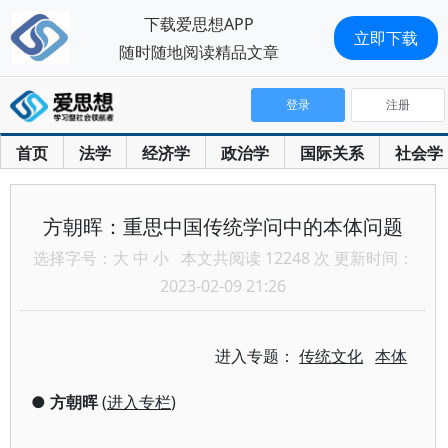
下载爱思想APP
立即下载
随时随地阅读精品文章
登录
注册
首页
法学
经济学
政治学
国际关系
社会学
方朝晖：重思中国传统学问中的本体问题
选择字号：
大
中
小
本文共阅读 12248 次 更新时间：
2023-02-09 21:26
进入专题：
传统文化
本体
●
方朝晖
(
进入专栏
)