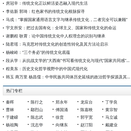
房冠辛：传统文化正以鲜活姿态融入现代生活
李佑新 郭琦：红色家书的传统文化根脉探寻
马戎：“掌握国家通用语言文字与继承传统文化，二者完全可以兼顾”
宇文所安：把过去国有化：全球主义、国家和传统文化的命运
谢鹏程 耿霄：论中国传统文化中人权理念的识别与继承
陆君瑶：马克思对传统文化的创造性转化及其方法论启示
杨峻岭：“三个务必”的传统文化底蕴
段从学：从抗战文学的“大西南”书写看传统文化与现代“国家共同感”的形成
程美东：历史文化哲学视野中的中国式现代化
韩玉 商万里 杨昌儒：中华民族共同体历史延续的政治哲学探源及其资鉴意义
热门专栏
秦晖
陈行之
郑永年
龙应台
丁学良
曹林
鄢烈山
傅国涌
陈嘉映
黄宗智
于建嵘
陈志武
徐贲
郭宇宽
马立诚
杨祖陶
沈志华
向继东
赵汀阳
戴建业