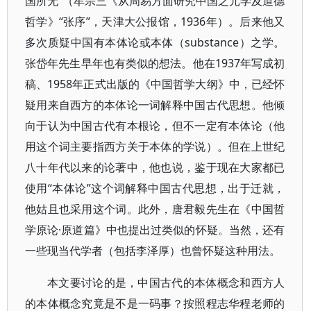
国所无”（牟宗三《从周易方面研究中国之元学及道德
哲学》“张序”，天津大公报馆，1936年）。后来他又
多次质疑中国有本体论或本体（substance）之学。
张岱年先生早年也有类似的想法。他在1937年写成初
稿、1958年正式出版的《中国哲学大纲》中，已经怀
疑用来自西方的本体论一词解释中国古代思想。他倾
向于认为中国古代有本根论，但不一定有本体论（他
用这个词主要指西方关于本体的学说）。但在上世纪
八十年代以来的论著中，他也说，鉴于现在大家都已
使用“本体论”这个词解释中国古代思想，出于迁就，
他姑且也采用这个词。此外，唐君毅先生在《中国哲
学原论·原道篇》中也提出过类似的怀疑。当然，还有
一些现当代学者（包括李泽厚）也曾怀疑这种用法。
本文要讨论的是，中国古代的本体概念和西方人
的本体概念究竟是不是一码事？按照程志华程老师的