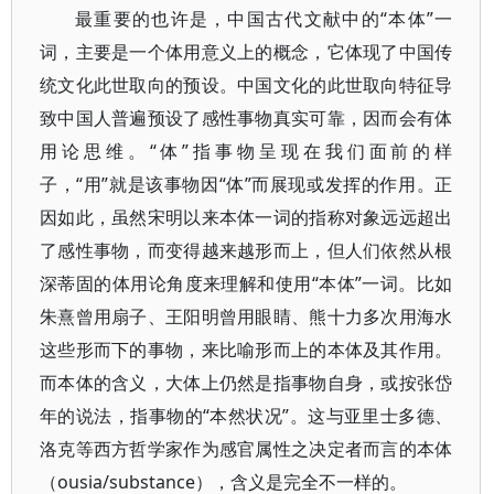
最重要的也许是，中国古代文献中的“本体”一
词，主要是一个体用意义上的概念，它体现了中国传
统文化此世取向的预设。中国文化的此世取向特征导
致中国人普遍预设了感性事物真实可靠，因而会有体
用论思维。“体”指事物呈现在我们面前的样
子，“用”就是该事物因“体”而展现或发挥的作用。正
因如此，虽然宋明以来本体一词的指称对象远远超出
了感性事物，而变得越来越形而上，但人们依然从根
深蒂固的体用论角度来理解和使用“本体”一词。比如
朱熹曾用扇子、王阳明曾用眼睛、熊十力多次用海水
这些形而下的事物，来比喻形而上的本体及其作用。
而本体的含义，大体上仍然是指事物自身，或按张岱
年的说法，指事物的“本然状况”。这与亚里士多德、
洛克等西方哲学家作为感官属性之决定者而言的本体
（ousia/substance），含义是完全不一样的。