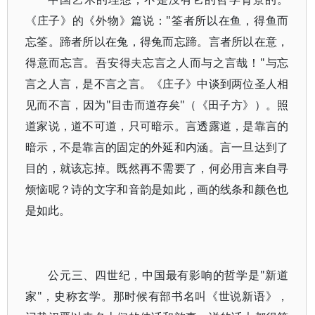
《庄子》的《外物》篇说："筌者所以在鱼，得鱼而
忘筌。蹄者所以在兔，得兔而忘蹄。言者所以在意，
得意而忘言。吾安得夫忘言之人而与之言哉！"与忘
言之人言，是不言之言。《庄子》中谈到两位圣人相
见而不言，因为"目击而道存矣"（《田子方》）。照
道家说，道不可道，只可暗示。言透露道，是靠言的
暗示，不是靠言的固定的外延和内涵。言一旦达到了
目的，就该忘掉。既然再不需要了，何必用言来自寻
烦恼呢？诗的文字和音韵是如此，画的线条和颜色也
是如此。
公元三、四世纪，中国最有影响的哲学是"新道
家"，史称玄学。那时候有部书名叫《世说新语》，