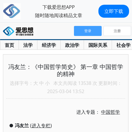
下载爱思想APP
立即下载
随时随地阅读精品文章
登录
注册
首页
法学
经济学
政治学
国际关系
社会学
冯友兰：《中国哲学简史》 第一章 中国哲学
的精神
选择字号：
大
中
小
本文共阅读 13538 次 更新时间：
2025-03-04 13:52
进入专题：
中国哲学
●
冯友兰
(
进入专栏
)