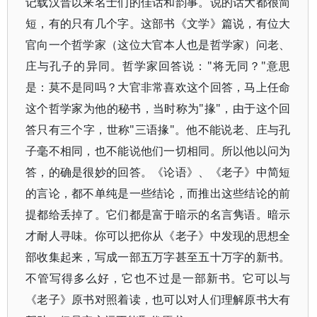
记载汉晋以来名士们的佳话和韵事。说的话大都很简
短，有的只有几个字。这部书《文学》篇说，有位大
官向一个哲学家（这位大官本人也是哲学家）问老、
庄与孔子的异同。哲学家回答说："将无同？"意思
是：莫不是同吗？大官非常喜欢这个回答，马上任命
这个哲学家为他的秘书，当时称为"掾"，由于这个回
答只有三个字，世称"三语掾"。他不能说老、庄与孔
子毫不相同，也不能说他们一切相同。所以他以问为
答，的确是很妙的回答。《论语》、《老子》中简短
的言论，都不单纯是一些结论，而推出这些结论的前
提都给丢掉了。它们都是富于暗示的名言隽语。暗示
才耐人寻味。你可以把你从《老子》中发现的思想全
部收集起来，写成一部五万字甚至五十万字的新书。
不管写得多么好，它也不过是一部新书。它可以与
《老子》原书对照着读，也可以对人们理解原书大有