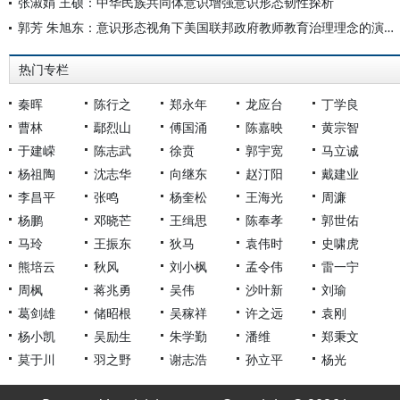
张淑娟 王硕：中华民族共同体意识增强意识形态韧性探析
郭芳 朱旭东：意识形态视角下美国联邦政府教师教育治理理念的演变分析
热门专栏
秦晖
陈行之
郑永年
龙应台
丁学良
曹林
鄢烈山
傅国涌
陈嘉映
黄宗智
于建嵘
陈志武
徐贲
郭宇宽
马立诚
杨祖陶
沈志华
向继东
赵汀阳
戴建业
李昌平
张鸣
杨奎松
王海光
周濂
杨鹏
邓晓芒
王缉思
陈奉孝
郭世佑
马玲
王振东
狄马
袁伟时
史啸虎
熊培云
秋风
刘小枫
孟令伟
雷一宁
周枫
蒋兆勇
吴伟
沙叶新
刘瑜
葛剑雄
储昭根
吴稼祥
许之远
袁刚
杨小凯
吴励生
朱学勤
潘维
郑秉文
莫于川
羽之野
谢志浩
孙立平
杨光