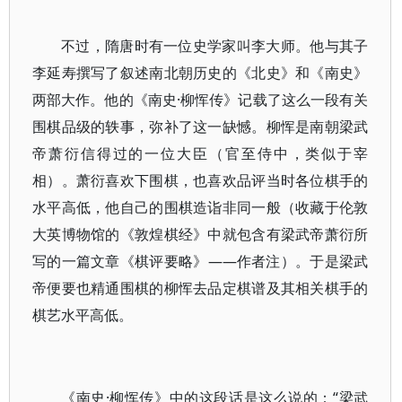
不过，隋唐时有一位史学家叫李大师。他与其子
李延寿撰写了叙述南北朝历史的《北史》和《南史》
两部大作。他的《南史·柳恽传》记载了这么一段有关
围棋品级的轶事，弥补了这一缺憾。柳恽是南朝梁武
帝萧衍信得过的一位大臣（官至侍中，类似于宰
相）。萧衍喜欢下围棋，也喜欢品评当时各位棋手的
水平高低，他自己的围棋造诣非同一般（收藏于伦敦
大英博物馆的《敦煌棋经》中就包含有梁武帝萧衍所
写的一篇文章《棋评要略》——作者注）。于是梁武
帝便要也精通围棋的柳恽去品定棋谱及其相关棋手的
棋艺水平高低。
《南史·柳恽传》中的这段话是这么说的：“梁武