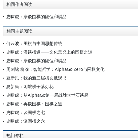
相同作者阅读
史啸虎：杂谈围棋的段位和棋品
相同主题阅读
何云波：围棋与中国思想传统
史啸虎：漫谈棋道——文化意义上的围棋之道
史啸虎：杂谈围棋的段位和棋品
周剑铭 柳渝：智能哲学：AlphaGo Zero与围棋文化
夏新民：我的新三届棋友戴观书
夏新民：闲敲棋子落灯花
史啸虎：从AlphaGo第一局战胜李世石谈起
史啸虎：再谈围棋：围棋之道
史啸虎：谈围棋之七
史啸虎：谈围棋之六
热门专栏