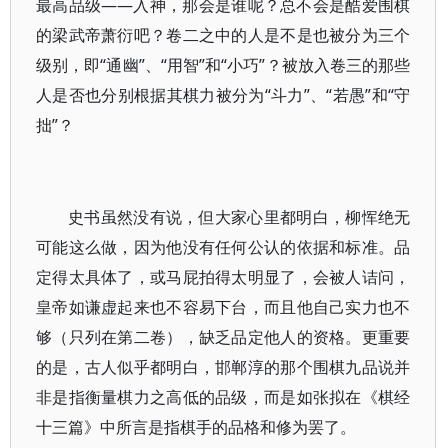
最高品级——入神，那会是谁呢？总不会是酷爱围棋
的梁武帝萧衍吧？卷二之中的人是不是也被分为三个
级别，即“通幽”、“用智”和“小巧”？被放入卷三的那些
人是否也分别根据其棋力被分为“斗力”、“若愚”和“守
拙”？
史书虽然没有说，但大家心里都明白，柳恽绝无
可能这么做，因为他没有任何公认的依据和标准。品
定得太具体了，或马屁拍得太明显了，会被人诘问，
皇帝如谦虚起来也不容易下台，而且他自己实力也不
够（只列在第二卷），缺乏品定他人的资格。更重要
的是，古人似乎都明白，邯郸淳的那个围棋九品说并
非是指衡量棋力之高低的品级，而是如张拟在《棋经
十三篇》中所言是指棋手的品格和修为罢了。