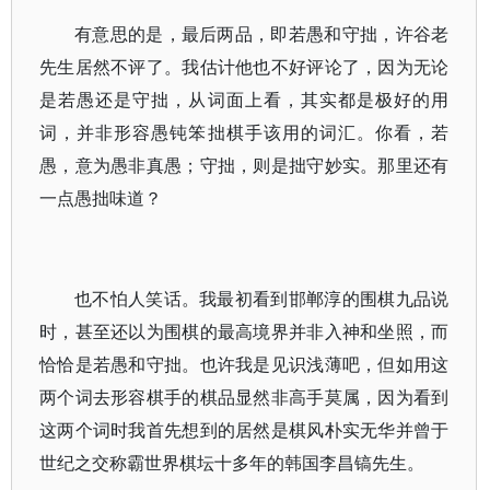
有意思的是，最后两品，即若愚和守拙，许谷老
先生居然不评了。我估计他也不好评论了，因为无论
是若愚还是守拙，从词面上看，其实都是极好的用
词，并非形容愚钝笨拙棋手该用的词汇。你看，若
愚，意为愚非真愚；守拙，则是拙守妙实。那里还有
一点愚拙味道？
也不怕人笑话。我最初看到邯郸淳的围棋九品说
时，甚至还以为围棋的最高境界并非入神和坐照，而
恰恰是若愚和守拙。也许我是见识浅薄吧，但如用这
两个词去形容棋手的棋品显然非高手莫属，因为看到
这两个词时我首先想到的居然是棋风朴实无华并曾于
世纪之交称霸世界棋坛十多年的韩国李昌镐先生。