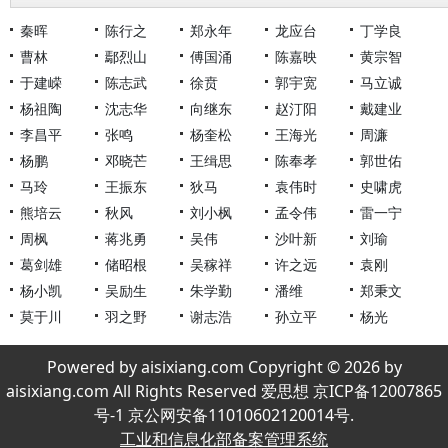
秦晖
陈行之
郑永年
龙应台
丁学良
曹林
鄢烈山
傅国涌
陈嘉映
黄宗智
于建嵘
陈志武
徐贲
郭宇宽
马立诚
杨祖陶
沈志华
向继东
赵汀阳
戴建业
李昌平
张鸣
杨奎松
王海光
周濂
杨鹏
邓晓芒
王缉思
陈奉孝
郭世佑
马玲
王振东
狄马
袁伟时
史啸虎
熊培云
秋风
刘小枫
孟令伟
雷一宁
周枫
蒋兆勇
吴伟
沙叶新
刘瑜
葛剑雄
储昭根
吴稼祥
许之远
袁刚
杨小凯
吴励生
朱学勤
潘维
郑秉文
莫于川
羽之野
谢志浩
孙立平
杨光
Powered by aisixiang.com Copyright © 2026 by
aisixiang.com All Rights Reserved 爱思想 京ICP备12007865
号-1 京公网安备11010602120014号.
工业和信息化部备案管理系统