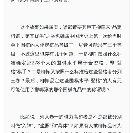
这个故事如果属实，梁武帝要其臣下柳恽来“品定
棋谱，第其优劣”之举也确属中国历史上第一次给当时
会下围棋的人评定棋品等级了，尽管可能只有三个等
级。不过这里也存有几个问题。一是柳恽按照什么标
准确定那278个人的围棋水平属于合资格，即“登
格”棋手？二是柳恽又按照什么标准给这些登格者分列
三卷？最后，柳恽品定这些围棋水平“登格”的人有无
可能使用了邯郸淳的那个围棋九品中的称谓呢？
比如说，列入卷一的棋力高超者是不是都被分别
叫做“入神”、“坐照”和“具体”？如果有人被柳恽品评为