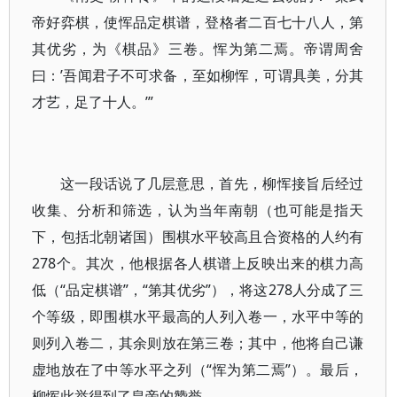
帝好弈棋，使恽品定棋谱，登格者二百七十八人，第
其优劣，为《棋品》三卷。恽为第二焉。帝谓周舍
曰：’吾闻君子不可求备，至如柳恽，可谓具美，分其
才艺，足了十人。’”
这一段话说了几层意思，首先，柳恽接旨后经过
收集、分析和筛选，认为当年南朝（也可能是指天
下，包括北朝诸国）围棋水平较高且合资格的人约有
278个。其次，他根据各人棋谱上反映出来的棋力高
低（“品定棋谱”，“第其优劣”），将这278人分成了三
个等级，即围棋水平最高的人列入卷一，水平中等的
则列入卷二，其余则放在第三卷；其中，他将自己谦
虚地放在了中等水平之列（“恽为第二焉”）。最后，
柳恽此举得到了皇帝的赞誉。