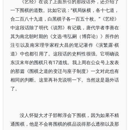
《艺经》在说了上面所引的那段话外，还介绍了
一下围棋的道数。比如它说：“棋局纵横，各十七道，
合二百八十九道，白黑棋子各一百五十枚。”《艺经》
中这段话除了明代《说郛》有记载，唐代学者李善在
其为南北朝时期的《文选·韦弘嗣（博弈论）》所作的
注引以及南宋理学家程大昌的笔记著作《演繁露·棋
道》中也都引用了。这段话的史料性很强。它明确说
东汉末年的围棋只有17道线。我上周在公众号上发表
的那篇《围棋之道的变迁与座子制度》一文对此也有
相同的判断。这里再补充说明一下。当然这是题外话
了。
没人怀疑大才子邯郸淳会下围棋，因为如果不精
通围棋，他是不会将围棋的棋品说得那么透彻以及那