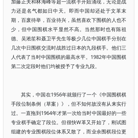
加藤正夫和林海峰等超一流棋手开始涌现，无论是战
力还是名气都如日中天。即而中国却还处于文革末
期，百废待举，百业待兴，虽然喜欢下围棋的人也不
少，但中国围棋水平显然不高。当然那时也有陈祖
德、吴淞笙和聂卫平先生等极少几位中国棋手分别在
几次中日围棋交流时战胜过日本的九段棋手。他们三
人代表了当时中国围棋的最高水平。1982年中国围棋
第二次定段时他们均被授予了专业九段。
其实，中国在1956年就颁行了一个《中国围棋棋
手段位制条例（草案）》，但不知何故没有从来实行
过。一直拖到1964年才第一次给当时中国最好的一些
专业棋手确定了段位。但很快W革又开始了，刚试图
组建的专业围棋段位体系又散了，而业余围棋段位更