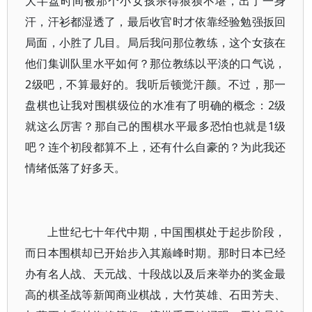
大半盘时间被那个小女孩杀得狼狈不堪，出了一身
汗，汗衫都湿透了，最后收官时才依靠经验勉强扳回
局面，小胜了几目。局后我问那位教练，这个女孩在
他们集训队里水平如何？那位教练以平淡的口气说，
2级吧，不算最好的。我听后顿觉汗颜。不过，那一
盘棋也让我对围棋级位的水准有了明确的概念：2级
就这么厉害？那自己的围棋水平最多恐怕也就是1级
吧？连个初段都算不上，还有什么自豪的？为此我还
情绪低落了好多天。
上世纪七十年代中期，中国围棋处于起步阶段，
而日本围棋却已开始步入其巅峰时期。那时日本已经
办有名人战、天元战、十段战以及后来举办的奖金最
高的棋圣战等新闻商业棋战，大竹英雄、石田芳夫、