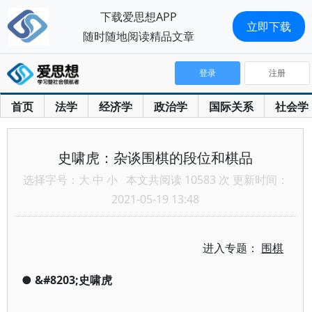
下载爱思想APP
立即下载
随时随地阅读精品文章
登录
注册
首页
法学
经济学
政治学
国际关系
社会学
史啸虎：杂谈围棋的段位和棋品
选择字号：
大
中
小
本文共阅读 10583 次 更新时间：
2021-05-19 13:48
进入专题：
围棋
●
&#8203;史啸虎