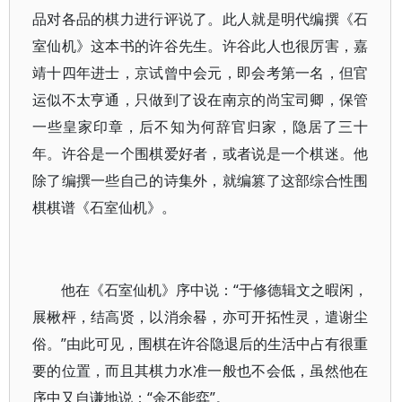
品对各品的棋力进行评说了。此人就是明代编撰《石
室仙机》这本书的许谷先生。许谷此人也很厉害，嘉
靖十四年进士，京试曾中会元，即会考第一名，但官
运似不太亨通，只做到了设在南京的尚宝司卿，保管
一些皇家印章，后不知为何辞官归家，隐居了三十
年。许谷是一个围棋爱好者，或者说是一个棋迷。他
除了编撰一些自己的诗集外，就编篡了这部综合性围
棋棋谱《石室仙机》。
他在《石室仙机》序中说：“于修德辑文之暇闲，
展楸枰，结高贤，以消余晷，亦可开拓性灵，遣谢尘
俗。”由此可见，围棋在许谷隐退后的生活中占有很重
要的位置，而且其棋力水准一般也不会低，虽然他在
序中又自谦地说：“余不能弈”。