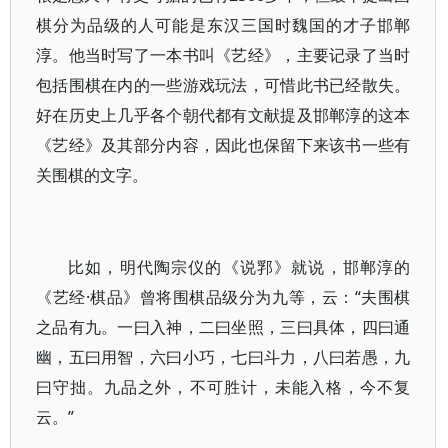
棋分为品级的人可能是东汉三国时魏国的才子邯郸
淳。他当时写了一本书叫《艺经》，主要记录了当时
包括围棋在内的一些游戏玩法，可惜此书已经散失。
好在历史上几乎各个朝代都有文献提及邯郸淳的这本
《艺经》及其部分内容，因此也保留下来该书一些有
关围棋的文字。
比如，明代陶宗仪的《说郛》就说，邯郸淳的
《艺经·棋品》曾将围棋品级分为九等，云：“夫围棋
之品有九。一曰入神，二曰坐照，三曰具体，四曰通
幽，五曰用智，六曰小巧，七曰斗力，八曰若愚，九
曰守拙。九品之外，不可胜计，未能入格，今不复
云。”