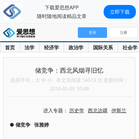
下载爱思想APP
立即下载
随时随地阅读精品文章
登录
注册
首页
法学
经济学
政治学
国际关系
社会学
储竞争：西北风烟寻旧忆
选择字号：
大
中
小
本文共阅读 14513 次 更新时间：
2016-05-05 10:49
进入专题：
历史学
西北边疆
伊斯兰
●
储竞争
张雅婷