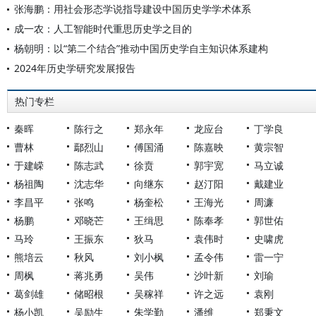
张海鹏：用社会形态学说指导建设中国历史学学术体系
成一农：人工智能时代重思历史学之目的
杨朝明：以“第二个结合”推动中国历史学自主知识体系建构
2024年历史学研究发展报告
热门专栏
秦晖
陈行之
郑永年
龙应台
丁学良
曹林
鄢烈山
傅国涌
陈嘉映
黄宗智
于建嵘
陈志武
徐贲
郭宇宽
马立诚
杨祖陶
沈志华
向继东
赵汀阳
戴建业
李昌平
张鸣
杨奎松
王海光
周濂
杨鹏
邓晓芒
王缉思
陈奉孝
郭世佑
马玲
王振东
狄马
袁伟时
史啸虎
熊培云
秋风
刘小枫
孟令伟
雷一宁
周枫
蒋兆勇
吴伟
沙叶新
刘瑜
葛剑雄
储昭根
吴稼祥
许之远
袁刚
杨小凯
吴励生
朱学勤
潘维
郑秉文