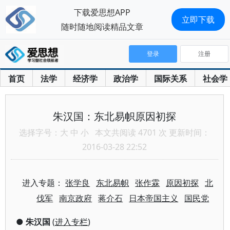
下载爱思想APP
立即下载
随时随地阅读精品文章
登录
注册
首页
法学
经济学
政治学
国际关系
社会学
朱汉国：东北易帜原因初探
选择字号：
大
中
小
本文共阅读 4701 次 更新时间：
2016-03-28 22:52
进入专题：
张学良
东北易帜
张作霖
原因初探
北
伐军
南京政府
蒋介石
日本帝国主义
国民党
●
朱汉国
(
进入专栏
)