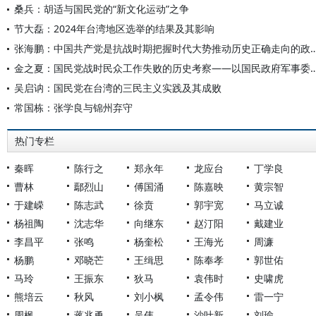
桑兵：胡适与国民党的“新文化运动”之争
节大磊：2024年台湾地区选举的结果及其影响
张海鹏：中国共产党是抗战时期把握时代大势推动历史
金之夏：国民党战时民众工作失败的历史考察——以国民政府
吴启讷：国民党在台湾的三民主义实践及其成败
常国栋：张学良与锦州弃守
热门专栏
秦晖
陈行之
郑永年
龙应台
丁学良
曹林
鄢烈山
傅国涌
陈嘉映
黄宗智
于建嵘
陈志武
徐贲
郭宇宽
马立诚
杨祖陶
沈志华
向继东
赵汀阳
戴建业
李昌平
张鸣
杨奎松
王海光
周濂
杨鹏
邓晓芒
王缉思
陈奉孝
郭世佑
马玲
王振东
狄马
袁伟时
史啸虎
熊培云
秋风
刘小枫
孟令伟
雷一宁
周枫
蒋兆勇
吴伟
沙叶新
刘瑜