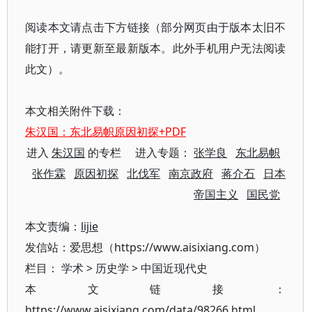
阅读本文请点击下方链接（部分网页由于版本太旧不
能打开，请更新至最新版本。此外手机用户无法阅读
此文）。
本文相关附件下载：
朱汉国：东北易帜原因初探+PDF
进入
朱汉国
的专栏 进入专题：
张学良
东北易帜
张作霖
原因初探
北伐军
南京政府
蒋介石
日本
帝国主义
国民党
本文责编：
lijie
发信站：爱思想（https://www.aisixiang.com）
栏目：
学术
>
历史学
>
中国近现代史
本文链接：
https://www.aisixiang.com/data/98266.html