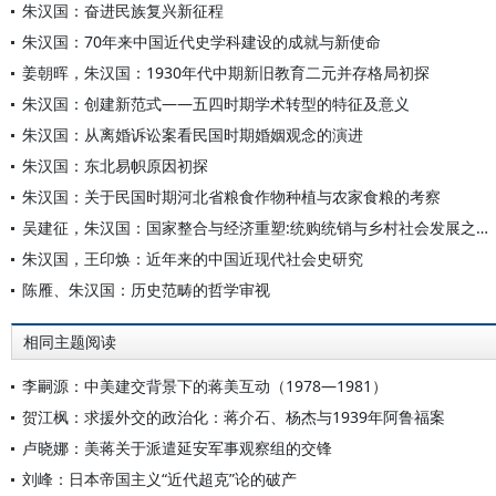
朱汉国：奋进民族复兴新征程
朱汉国：70年来中国近代史学科建设的成就与新使命
姜朝晖，朱汉国：1930年代中期新旧教育二元并存格局初探
朱汉国：创建新范式——五四时期学术转型的特征及意义
朱汉国：从离婚诉讼案看民国时期婚姻观念的演进
朱汉国：东北易帜原因初探
朱汉国：关于民国时期河北省粮食作物种植与农家食粮的考察
吴建征，朱汉国：国家整合与经济重塑:统购统销与乡村社会发展之嬗变(1953—1958)
朱汉国，王印焕：近年来的中国近现代社会史研究
陈雁、朱汉国：历史范畴的哲学审视
相同主题阅读
李嗣源：中美建交背景下的蒋美互动（1978—1981）
贺江枫：求援外交的政治化：蒋介石、杨杰与1939年阿鲁福案
卢晓娜：美蒋关于派遣延安军事观察组的交锋
刘峰：日本帝国主义“近代超克”论的破产