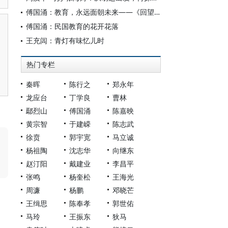
傅国涌：教育，永远面朝未来——《回望民国教育系列》总序
傅国涌：民国教育的花开花落
王充闾：青灯有味忆儿时
热门专栏
秦晖
陈行之
郑永年
龙应台
丁学良
曹林
鄢烈山
傅国涌
陈嘉映
黄宗智
于建嵘
陈志武
徐贲
郭宇宽
马立诚
杨祖陶
沈志华
向继东
赵汀阳
戴建业
李昌平
张鸣
杨奎松
王海光
周濂
杨鹏
邓晓芒
王缉思
陈奉孝
郭世佑
马玲
王振东
狄马