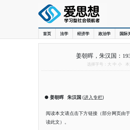
首页
法学
经济学
政治学
国际
姜朝晖，朱汉国：19
选择字号：
大
中
小
本文
●
姜朝晖
朱汉国
(
进入专栏
)
阅读本文请点击下方链接（部分网页由
读此文）。