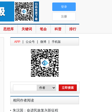
登录
注册
思想库
关键词
笔会
科普
排行
|
|
|
APP
公众号
微博
手机版
相同作者阅读
朱汉国：奋进民族复兴新征程