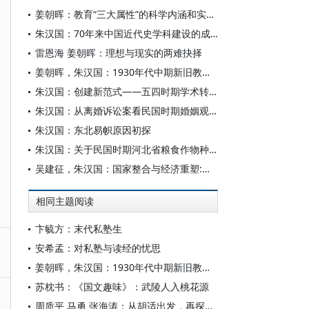
姜朝晖：教育“三大属性”的科学内涵和实践要求
朱汉国：70年来中国近代史学科建设的成就与新使命
雷恩海 姜朝晖：理想与现实的两难抉择
姜朝晖，朱汉国：1930年代中期新旧教育二元并存格局初探
朱汉国：创建新范式——五四时期学术转型的特征及意义
朱汉国：从离婚诉讼案看民国时期婚姻观念的演进
朱汉国：东北易帜原因初探
朱汉国：关于民国时期河北省粮食作物种植与农家食粮的考察
吴建征，朱汉国：国家整合与经济重塑:统购统销与乡村社会发展之嬗变(1953—1958)
相同主题阅读
卞毓方：末代私塾生
安希孟：对私塾与读经的忧思
姜朝晖，朱汉国：1930年代中期新旧教育二元并存格局初探
苏枕书：《国文趣味》：武陵人入桃花源
周质平 马勇 张海涛：从胡适出发，再探民国教育