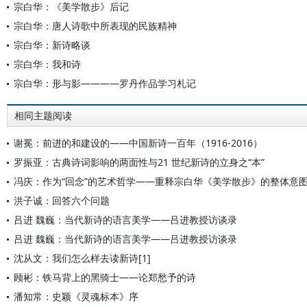
宗白华：《美学散步》后记
宗白华：唐人诗歌中所表现的民族精神
宗白华：新诗略谈
宗白华：我和诗
宗白华：形与影————罗丹作品学习札记
相同主题阅读
谢冕：前进的和建设的——中国新诗一百年（1916-2016）
罗振亚：古典诗词影响的两面性与21 世纪新诗的立身之“本”
冯庆：作为“回念”的艺术哲学——重释宗白华《美学散步》的整体意
洪子诚：回答六个问题
吕进 魏巍：当代新诗的语言美学——吕进教授访谈录
吕进 魏巍：当代新诗的语言美学——吕进教授访谈录
沈从文：我们怎么样去读新诗[1]
顾彬：铁马背上的黑骑士——论郑愁予的诗
潘知常：史颖《灵魂标本》序