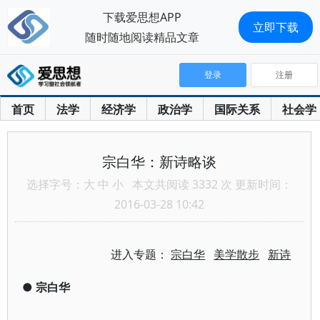
下载爱思想APP
立即下载
随时随地阅读精品文章
登录
注册
首页
法学
经济学
政治学
国际关系
社会学
宗白华：新诗略谈
选择字号：
大
中
小
本文共阅读 3332 次 更新时间：
2016-03-28 10:42
进入专题：
宗白华
美学散步
新诗
●
宗白华