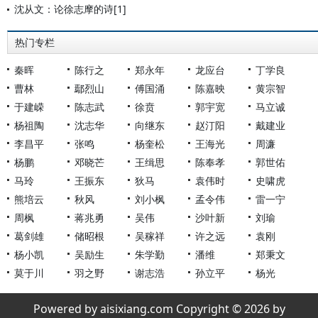
沈从文：论徐志摩的诗[1]
热门专栏
秦晖
陈行之
郑永年
龙应台
丁学良
曹林
鄢烈山
傅国涌
陈嘉映
黄宗智
于建嵘
陈志武
徐贲
郭宇宽
马立诚
杨祖陶
沈志华
向继东
赵汀阳
戴建业
李昌平
张鸣
杨奎松
王海光
周濂
杨鹏
邓晓芒
王缉思
陈奉孝
郭世佑
马玲
王振东
狄马
袁伟时
史啸虎
熊培云
秋风
刘小枫
孟令伟
雷一宁
周枫
蒋兆勇
吴伟
沙叶新
刘瑜
葛剑雄
储昭根
吴稼祥
许之远
袁刚
杨小凯
吴励生
朱学勤
潘维
郑秉文
莫于川
羽之野
谢志浩
孙立平
杨光
Powered by aisixiang.com Copyright © 2026 by