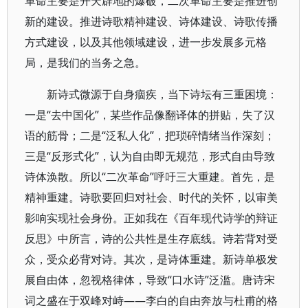
革命主要是开天辟地的爆破，二次革命主要是推进创
新的建设。推进诗歌精神建设、诗体建设、诗歌传播
方式建设，以及其他领域建设，进一步发展多元格
局，是我们的当务之急。
新诗式微源于自身痼疾，当下诗坛有三重困境：
一是“去中国化”，某些作品像翻译体的拼贴，失了汉
语的筋骨；二是“泛私人化”，把琐碎情绪当作深刻；
三是“反形式化”，认为自由即无规范，形式自由导致
诗体涣散。所以“二次革命”呼吁三大重建。首先，是
精神重建。诗歌要回归对社会、时代的关怀，以审美
影响实现社会身份。正如我在《百年现代诗学的辩证
反思》中所言，诗的公共性是生存底线。诗若背对受
众，受众必背对诗。其次，是诗体重建。新诗单极发
展自由体，忽视格律体，导致“口水诗”泛滥。唐诗宋
词之盛在于双峰对峙——李白的自由奔放与杜甫的格