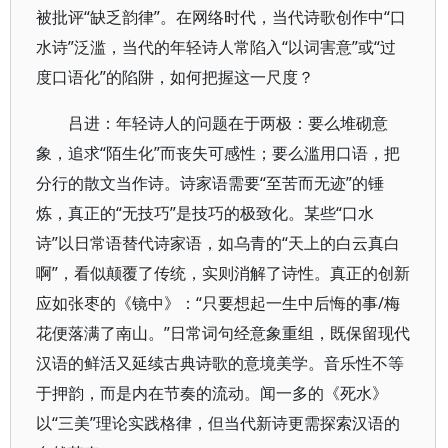
被批评“缺乏韵律”。在网络时代，当代诗歌创作中“口
水诗”泛滥，当代的年轻诗人常陷入“以词害意”或“过
度口语化”的陷阱，如何把握这一尺度？
吕进：年轻诗人的问题在于两极：要么堆砌意
象，追求“陌生化”而丧失可感性；要么滥用口语，把
分行的散文当作诗。诗家语需要“至苦而无迹”的锤
炼，真正的“无技巧”是技巧的极致化。某些“口水
诗”以日常语替代诗家语，如乌青的“天上的白云真白
啊”，看似颠覆了传统，实则消解了诗性。真正的创新
应如张枣的《镜中》：“只要想起一生中后悔的事/梅
花便落满了南山。”日常词句经意象重组，既保留现代
汉语的鲜活又延续古典诗歌的意境美学。音乐性不等
于押韵，而是内在节奏的流动。闻一多的《死水》
以“三美”理论实践格律，但当代新诗更需探索汉语的