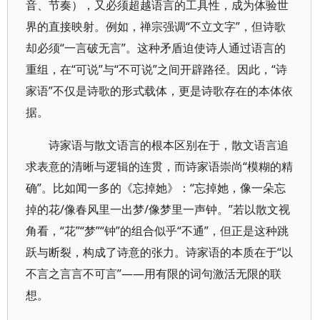
音、节奏），又必须超越语言的工具性，成为体验世
界的直接映射。例如，禅宗强调“不立文字”，但诗歌
却必须“一言破无言”。这种矛盾迫使诗人通过语言的
重组，在“可说”与“不可说”之间开辟路径。因此，“诗
家语”不仅是诗歌的形式载体，更是诗歌存在的本体依
据。
诗家语与散文语言的根本区别在于，散文语言追
求表意的清晰与逻辑的连贯，而诗家语崇尚“模糊的精
确”。比如闻一多的《忘掉她》：“忘掉她，像一朵忘
掉的花/像春风里一出梦/像梦里一声钟。”若以散文视
角看，“花”“梦”“钟”的组合似乎“不通”，但正是这种跳
跃与断裂，构成了诗意的张力。诗家语的本质在于“以
不言之言言不可言”——用有限的词句激活无限的联
想。