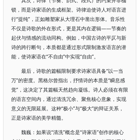
其次，诗律（节奏、韵式、段式）的约束并非枷
锁，而是诗家语的生成框架。诗律迫使诗人对语言进
行“提纯”，正如雕塑家从大理石中凿出形体。音乐性
不仅是诗歌的外在形式，更是其内在逻辑——节奏的
起伏与情感的流动同构。例如，中国古诗的平仄与新
诗的跨行断句，本质都是通过形式限制激发语言的潜
能，使诗家语在“不自由”中实现“自由”。
最后，诗歌的篇幅限制要求诗家语具备“以一当
万”的密度。黑格尔曾指出，抒情诗的本质是“瞬息感
觉”，这决定了其篇幅天然趋向凝练。诗人必须在有限
的语言空间内，通过清洗冗余、聚焦核心意象，实现
意义的无限延展。这种“极小”与“极大”的辩证关系，
正是诗家语的美学精髓。
魏巍：如果说“清洗”概念是“诗家语”创作的核心