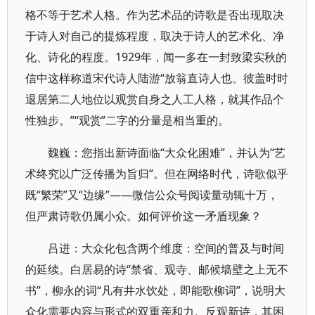
格不等于艺术人格。作为艺术品的诗歌是否出现取决
于诗人对自己的提炼程度，取决于诗人的艺术化、净
化、诗化的程度。1929年，闻一多在一封致梁实秋的
信中这样称道宋代诗人陆游“放翁直诗人也。彼盖时时
退居第二人地位以观赏自身之人工人格，就其作品个
性独步。”“观赏”二字的分量是相当重的。
魏巍：您指出新诗面临“大众化困难”，并认为“艺
术终究以广泛传播为旨归”。但在网络时代，诗歌似乎
既“繁荣”又“边缘”——微信公众号阅读量动辄十万，
但严肃诗歌仍属小众。如何评价这一矛盾现象？
吕进：大众化包含两个维度：空间的普及与时间
的延续。白居易的诗“禁省、观寺、邮候墙壁之上无不
书”，柳永的词“凡有井水饮处，即能歌柳词”，说明大
众化需要内容与形式的双重亲和力。反观新诗，其困