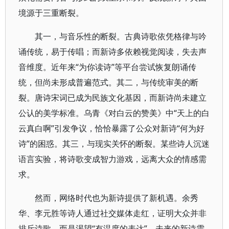
境源于三重断裂。
其一，与音乐性的断裂。古典诗歌依凭格律与吟
诵传统，易于传唱；而新诗多依赖视觉阅读，失去声
音维度。近年来“为你读诗”等平台尝试恢复朗诵传
统，但尚未形成普遍范式。其二，与传统审美的断
裂。唐诗宋词已成为民族文化基因，而新诗尚未建立
公认的美学标准。乌青《对白云的赞美》中“天上的白
云真白啊”引发争议，恰恰暴露了公众对新诗“何为好
诗”的困惑。其三，与现实关怀的断裂。某些诗人沉迷
语言实验，将诗歌变成智力游戏，远离大众的情感需
求。
然而，网络时代也为新诗提供了新机遇。余秀
华、李元胜等诗人通过社交媒体走红，证明大众并非
排斥诗歌，而是渴望“有温度的表达”。未来的新诗需