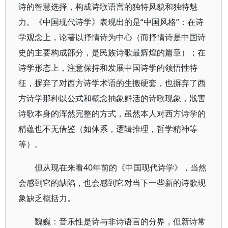
诗的智慧选择，构成诗歌语言的独特风貌和独特魅
力。《中国现代诗学》表现出的是“中国风格”：在诗
学观念上，论著以抒情诗为中心（而抒情诗是中国诗
史的主要构成部分，是民族诗歌最辉煌的篇章）；在
诗学形态上，注意保持和发展中国诗学的领悟性特
征，摒弃了对西方诗学术语的生搬硬套，也摒弃了西
方诗学那种以公式和概念抽象鲜活的诗歌现象，戕害
诗歌本身的浑然完整的方式，虽然本人对西方诗学的
精蕴也不无借鉴（如体系，逻辑推理，哲学精神等
等）。
但从现在来看40年前的《中国现代诗学》，当然
会感到它的缺陷，也会感到它对当下一些新的诗歌现
象缺乏概括力。
魏巍：音乐性是诗与非诗语言的分界，但新诗常