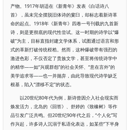
产物。1917年胡适在《新青年》发表《白话诗八
首》，虽未完全摆脱旧体诗的窠臼，却标志着新诗革
命的起点。1918年《新青年》四卷一号刊载的九首新
诗，则是更彻底的现代性尝试。这一时期的诗学以“爆
破”为主，目标直指封建文学体系，试图通过语言和形
式的革新打破传统桎梏。然而，这种爆破带有强烈的
激进色彩，不仅否定了贵族文学，甚至将传统诗学中
的精华——如“兴观群怨”的社会关怀、“意在言外”的
美学追求等——也一并抛弃，由此导致现代诗学缺乏
根基，陷入“漂移不定”的状态。
以20世纪80年代为例，新诗曾因介入社会现实而
焕发活力，北岛的《回答》、舒婷的《致橡树》等作
品引发广泛共鸣。但20世纪90年代之后，“个人化”写
作兴起，许多诗人沉溺于私语化表达，如某些“下半身