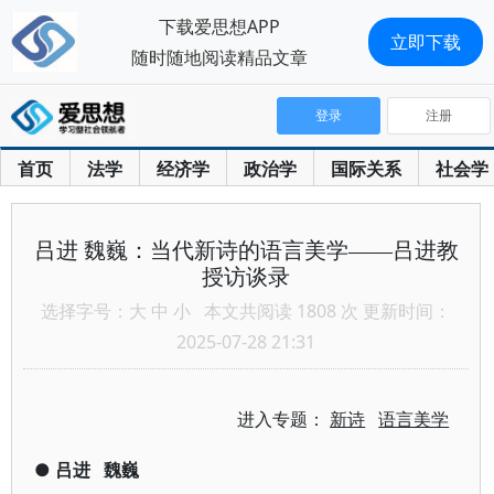
下载爱思想APP
立即下载
随时随地阅读精品文章
登录
注册
首页
法学
经济学
政治学
国际关系
社会学
吕进 魏巍：当代新诗的语言美学——吕进教
授访谈录
选择字号：
大
中
小
本文共阅读 1808 次 更新时间：
2025-07-28 21:31
进入专题：
新诗
语言美学
●
吕进
魏巍