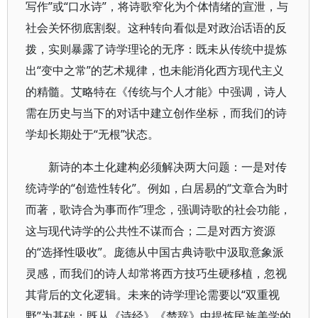
写作”或“口水诗”，将诗歌窄化为个体情绪的宣泄，与
社会关怀彻底割裂。这种转向看似是对政治话语的反
拨，实则暴露了诗学理论的无序：既未从传统中提炼
出“变中之常”的艺术规律，也未能消化西方现代主义
的精髓。艾略特在《传统与个人才能》中强调，诗人
需在历史与当下的对话中建立创作坐标，而我们的诗
学却长期处于“无根”状态。
新诗的本土化建构必须解决两大问题：一是对传
统诗学的“创造性转化”。例如，白居易的“文章合为时
而著，歌诗合为事而作”理念，强调诗歌的社会功能，
这与现代诗学的公共性不谋而合；二是对西方资源
的“选择性吸收”。庞德从中国古典诗歌中汲取意象派
灵感，而我们的诗人却常将西方技巧生硬移植，忽视
其背后的文化逻辑。未来的诗学理论需要以“双重视
野”为基础：既从《诗经》《楚辞》中提炼民族美学的