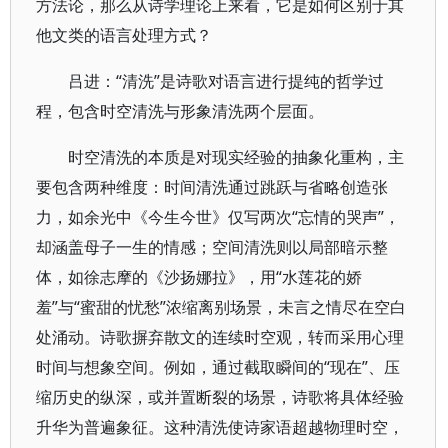
方法论，那么从诗学理论上来看，它是如何区别于其
他文类的语言处理方式？
吕进：“清洗”是诗歌对语言进行提纯的哲学过
程，包含时空清洗与形象清洗两个层面。
时空清洗的本质是对现实经验的抽象化重构，主
要包含两种维度：时间清洗通过跳跃与省略创造张
力，如余光中《今生今世》仅写两次“忘情的哭声”，
却涵盖母子一生的情感；空间清洗则以局部暗示整
体，如徐志摩的《沙扬娜拉》，用“水莲花的娇
羞”与“蜜甜的忧愁”浓缩离别场景，未言之情尽在空白
处涌动。诗歌摒弃散文的连续时空观，转而采用心理
时间与想象空间。例如，通过截取瞬间的“现在”、压
缩历史的纵深，或并置断裂的场景，诗歌将具体经验
升华为普遍象征。这种清洗使诗家语超越物理时空，