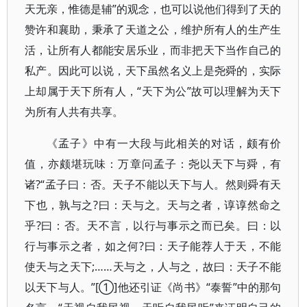
天无亲，惟德是辅”的观念，也可以说他们得到了天的
赞许和襄助，秉承了天道之公，维护所有人的生产生
活，让所有人都能安居乐业，而非把天下当作自己的
私产。因此可以说，天下虽然名义上是尧舜的，实际
上却属于天下所有人，“天下为公”故可以理解为天下
为所有人共有共享。
《孟子》中有一大段与此相关的对话，颇有价
值，亦颇堪玩味：万章问孟子：尧以天下与舜，有
诸?“孟子曰：否。天子不能以天下与人。然则舜有天
下也，孰与之?曰：天与之。天与之者，谆谆然命之
乎?曰：否。天不言，以行与事示之而已矣。曰：以
行与事示之者，如之何?曰：天子能荐人于天，不能
使天与之天下;……天与之，人与之，故曰：天子不能
以天下与人。”[①]他还引证《尚书》“泰誓”中的那句