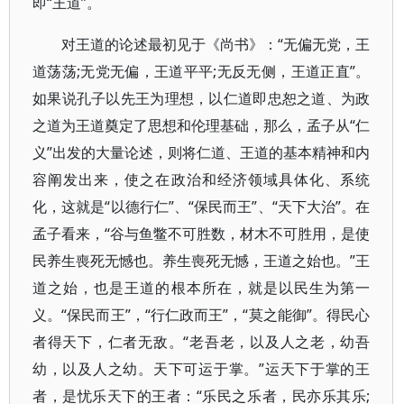
即“王道”。
对王道的论述最初见于《尚书》：“无偏无党，王
道荡荡;无党无偏，王道平平;无反无侧，王道正直”。
如果说孔子以先王为理想，以仁道即忠恕之道、为政
之道为王道奠定了思想和伦理基础，那么，孟子从“仁
义”出发的大量论述，则将仁道、王道的基本精神和内
容阐发出来，使之在政治和经济领域具体化、系统
化，这就是“以德行仁”、“保民而王”、“天下大治”。在
孟子看来，“谷与鱼鳖不可胜数，材木不可胜用，是使
民养生喪死无憾也。养生喪死无憾，王道之始也。”王
道之始，也是王道的根本所在，就是以民生为第一
义。“保民而王”，“行仁政而王”，“莫之能御”。得民心
者得天下，仁者无敌。“老吾老，以及人之老，幼吾
幼，以及人之幼。天下可运于掌。”运天下于掌的王
者，是忧乐天下的王者：“乐民之乐者，民亦乐其乐;