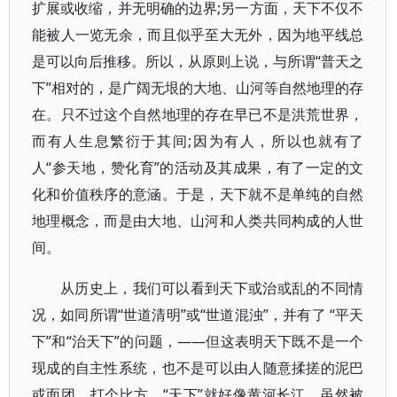
扩展或收缩，并无明确的边界;另一方面，天下不仅不
能被人一览无余，而且似乎至大无外，因为地平线总
是可以向后推移。所以，从原则上说，与所谓“普天之
下”相对的，是广阔无垠的大地、山河等自然地理的存
在。只不过这个自然地理的存在早已不是洪荒世界，
而有人生息繁衍于其间;因为有人，所以也就有了
人“参天地，赞化育”的活动及其成果，有了一定的文
化和价值秩序的意涵。于是，天下就不是单纯的自然
地理概念，而是由大地、山河和人类共同构成的人世
间。
从历史上，我们可以看到天下或治或乱的不同情
况，如同所谓“世道清明”或“世道混浊”，并有了 “平天
下”和“治天下”的问题，——但这表明天下既不是一个
现成的自主性系统，也不是可以由人随意揉搓的泥巴
或面团。打个比方，“天下”就好像黄河长江，虽然被