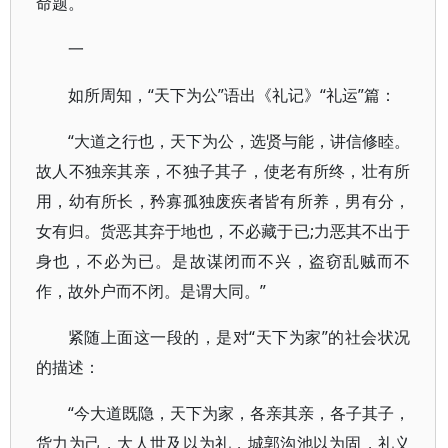
命题。
一
如所周知，“天下为公”语出《礼记》“礼运”篇：
“大道之行也，天下为公，选贤与能，讲信修睦。
故人不独亲其亲，不独子其子，使老有所终，壮有所
用，幼有所长，矜寡孤独废疾者皆有所养，男有分，
女有归。货恶其弃于地也，不必藏于已;力恶其不出于
身也，不必为已。是故谋闭而不兴，盗窃乱贼而不
作，故外户而不闭。是谓大同。”
紧随上面这一段的，是对“天下为家”的社会状况
的描述：
“今大道既隐，天下为家，各亲其亲，各子其子，
货力为己，大人世及以为礼，城郭沟池以为固，礼义