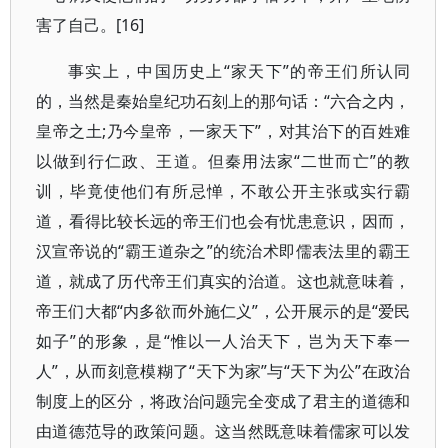
害了自己。[16]
事实上，中国历史上“家天下”的帝王们所认同
的，当然是秦始皇纪功石刻上的那句话：“六合之内，
皇帝之土;乃今皇帝，一家天下”，对其治下的百姓难
以做到行仁政、王道。但秦用法家“二世而亡”的教
训，毕竟使他们有所忌惮，不敢公开主张或实行霸
道，看得比较长远的帝王们也会有忧患意识，因而，
汉宣帝说的“霸王道杂之”的统治术即儒表法里的霸王
道，就成了历代帝王们真实的治道。这也就意味着，
帝王们大都“内多欲而外施仁义”，公开展示的是“爱民
如子”的形象，是“惟以一人治天下，岂为天下奉一
人”，从而刻意模糊了“天下为家”与“天下为公”在政治
制度上的区分，将政治问题完全变成了君主的道德和
由道德范导的政策问题。这当然既意味着儒家可以发