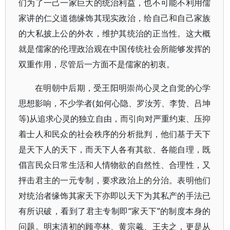
们为了一己一家巨大的统治利益，也不可能不利用儒
家讲的仁义道德缘饰其现实政治，给自己和自己家族
的大私披上公的外衣，维护其统治的正当性。这大概
就是儒家的伦理政治观在中国传统社会所能够发挥的
双重作用，尽管后一方面不是儒家的初衷。
在明朝中后期，受王阳明崇尚心灵之自觉的心学
思想影响，不少学者(如何心隐、罗汝芳、李贽、吕坤
等)从追求心灵的独立自由，而引向对严重约束、压抑
着士人和民众的社会秩序的分析批判，他们基于天下
是天下人的天下，而天下人各有其欲、各能自理，既
倡言民众日常生活和人情物欲的自然性、合理性，又
抨击君主的一元专制，要求政治上的分治。表明他们
对统治者缘饰其家天下亦即以天下为其私产的手法已
有所识破，看到了君主专制即“家天下”的制度本身的
问题。明末清初的顾亭林、黄宗羲、王夫之，更是从