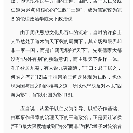
政，即体现在民生方面的王道。由此，孟子以仁义或
仁道为起点和核心的“仁政”“王道”，成为儒家较为完
备的伦理政治学或天下政治观。
由于周代思想文化几百年的流布，当时的许多士
人虽然处于道术为天下裂的局面下，其立场和眼界却
非一家一国，而是广阔无垠的“天下”。先秦儒家大都
没有“内外有别”的狭隘意识，而主张天下多样一体。
孔子欲居九夷，有人说九夷简陋，“子曰：君子居之，
何陋之有?”[12]孟子推崇的王道既体现为仁政，也体
现为国与国之间的相与之道，所以他坚决反对不以“四
海为壑”，而“以邻国为壑”[13]。
应当说，从孟子以仁义为引导、以经济作基础、
由军事作保障的治理天下的王道政治，正是要让诸侯
(“王”)最大限度地做到“为公”而非“为私”;孟子对统治者