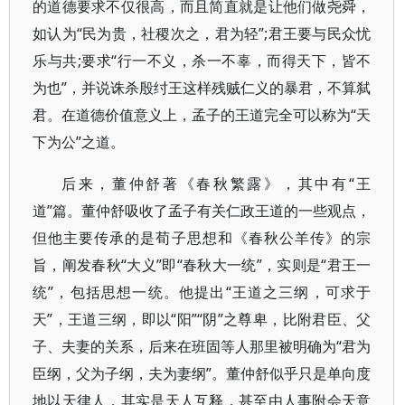
的道德要求不仅很高，而且简直就是让他们做尧舜，
如认为“民为贵，社稷次之，君为轻”;君王要与民众忧
乐与共;要求“行一不义，杀一不辜，而得天下，皆不
为也”，并说诛杀殷纣王这样残贼仁义的暴君，不算弑
君。在道德价值意义上，孟子的王道完全可以称为“天
下为公”之道。
后来，董仲舒著《春秋繁露》，其中有“王
道”篇。董仲舒吸收了孟子有关仁政王道的一些观点，
但他主要传承的是荀子思想和《春秋公羊传》的宗
旨，阐发春秋“大义”即“春秋大一统”，实则是“君王一
统”，包括思想一统。他提出“王道之三纲，可求于
天”，王道三纲，即以“阳”“阴”之尊卑，比附君臣、父
子、夫妻的关系，后来在班固等人那里被明确为“君为
臣纲，父为子纲，夫为妻纲”。董仲舒似乎只是单向度
地以天律人，其实是天人互释，甚至由人事附会天意