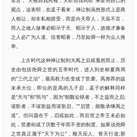
名言，“天视自我民视，天听自我民听”来证明自己的
观点，这表明，在孟子看来，禅让制虽然形式上是两
人相让，却非私相授受，而是向天荐人，天虽不言，
而人之做人做事必昭示于天、昭示于人，故德才兼备
之人必广为人道、信誉昭著，乃至如舜一样为众人推
举。
上古时代这种禅让制到大禹之后就戛然而止，历
史由包括尧舜之世的五帝时代，进入到史称夏商周
的“三代之治”，最高权力也变成了世袭。禹推荐的益
未承大位，即位的是禹的儿子启，孟子的解释同样
是“天与”和“民与”，因为“朝觐讼狱者，不之益而之启;
讴歌者，不讴歌益而讴歌启。”“启贤，能敬承继禹之
道”。但问题在于，启或如此，而后世之帝王未必如
此，世袭却成了历数千年而不变的制度。如果说尧舜
之世真正属于“天下为公”，顺天应人、替天行道;那