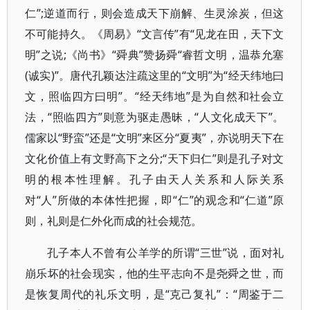
仁”;逆道而行，则会造成天下崩解、生灵涂炭，但这
不可能持久。《周易》“文言传”有“见龙在田，天下文
明”之说;《尚书》“舜典”赞扬舜“睿哲文明，温恭允塞
(诚实)”。唐代孔颖达注疏这里的“文明”为“经天纬地曰
文，照临四方曰明”。“经天纬地”是为自然和社会立
法，“照临四方”则意为驱走愚昧，“人文化成天下”。
儒家以“野蛮”还是“文明”来区分“夏夷”，亦说明天下在
文化价值上有文野高下之分;“天下归仁”则是孔子对文
明的根本性理解。孔子由天人关系和人际关系
对“人”所做的本体性把握，即“仁”的观念和“仁道”原
则，礼则是仁外化而成的社会规范。
孔子本人不曾有公羊学的所谓“三世”说，面对礼
崩乐坏的社会现实，他的生平志向不是尧舜之世，而
是恢复周代的礼乐文明，是“克己复礼”：“周鉴于二