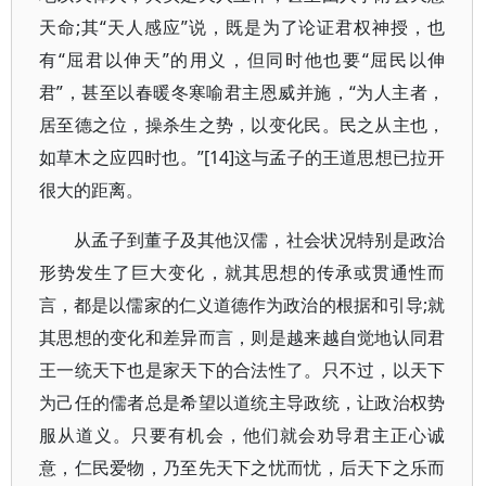
天命;其“天人感应”说，既是为了论证君权神授，也
有“屈君以伸天”的用义，但同时他也要“屈民以伸
君”，甚至以春暖冬寒喻君主恩威并施，“为人主者，
居至德之位，操杀生之势，以变化民。民之从主也，
如草木之应四时也。”[14]这与孟子的王道思想已拉开
很大的距离。
从孟子到董子及其他汉儒，社会状况特别是政治
形势发生了巨大变化，就其思想的传承或贯通性而
言，都是以儒家的仁义道德作为政治的根据和引导;就
其思想的变化和差异而言，则是越来越自觉地认同君
王一统天下也是家天下的合法性了。只不过，以天下
为己任的儒者总是希望以道统主导政统，让政治权势
服从道义。只要有机会，他们就会劝导君主正心诚
意，仁民爱物，乃至先天下之忧而忧，后天下之乐而