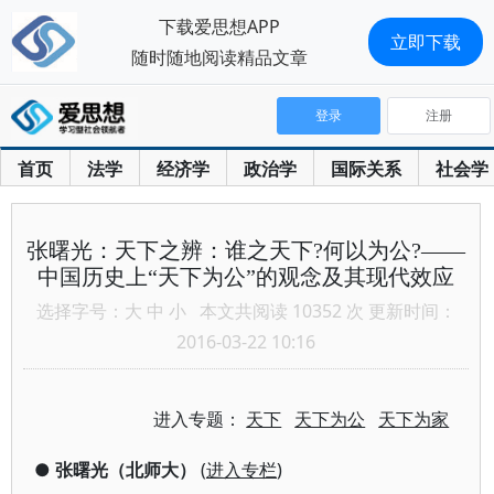
下载爱思想APP
立即下载
随时随地阅读精品文章
登录
注册
首页
法学
经济学
政治学
国际关系
社会学
张曙光：天下之辨：谁之天下?何以为公?——
中国历史上“天下为公”的观念及其现代效应
选择字号：
大
中
小
本文共阅读 10352 次 更新时间：
2016-03-22 10:16
进入专题：
天下
天下为公
天下为家
●
张曙光（北师大）
(
进入专栏
)