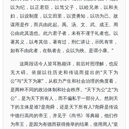
以为纪，以正君臣，以笃父子，以睦兄弟，以和夫
妇，以设制度，以立田里，以贤勇知，以功为己。故
谋用是作，而兵由此起。禹、汤、文、武、成王、周
公由此其选也。此六君子者，未有不谨于礼者也。以
著其义，以考其信，著有过，刑仁讲让，示民有常，
如有不由此者，在埶者去，众以为殃。是谓小康。”
这两段话今人皆耳熟能详，前后对照理解，也应
无大碍。依据以往历史和传说而提出的“天下为
公”与“天下为家”，从权力产生和社会治理的角度看，
是两种不同的政治体制和社会秩序。“天下为公”之“为
公”，是为天下所有人，而不偏私于一部分人。然则天
下的主体是谁?是尧舜，还是天下所有人?尧舜是传说
中德行高尚的帝王，并见于《尚书》等典籍，他们作
为帝王，是因为有德而获得推举的结果，借用周人“皇