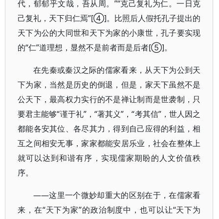
代，郁郁乎文哉，吾从周。”“克己复礼为仁。一日克
己复礼，天下归仁焉”[④]。比照后人假托孔子提出的
天下为公的大同世和天下为家的小康世，孔子要实现
的“仁”道理想，显然不是前者而是后者[⑤]。
在先秦或秦汉之际的儒家看来，从天下为公到天
下为家，当然是历史的倒退，但是，家天下虽然不是
公天下，最高权力实行的不是禅让制而是世袭制，只
要君主能够“谨于礼”，“著其义”，“考其信”，世人因之
都能各安其位、各尽其力，得到自己应得的利益，相
互之间相安无事，家家都能安居乐业，社会在整体上
就可以达到和谐有序，实现儒家期盼的人文价值秩
序。
——这里一个微妙却重大的区别在于，在儒家看
来，在“天下为家”的政治制度中，也可以让“天下为