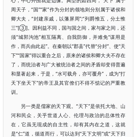
心，中心外围就是边缘。典型的如西周，“天下”属于
周天子，“国”“家”作为分封的领地则分别属于诸侯和
卿大夫，“封建亲戚，以藩屏周”;“列爵惟五，分土惟
三”[③]。因利益不同，国与国之间，家与家之间，还
须“城郭沟池”相互隔离、自我防御，并难免“谋用是
作，而兵由此起”。在秦朝以“郡县”代替“分封”、使“天
下”“国家”得以重合之后，原来的诸侯和卿大夫不存在
了，而统治者与广大被统治者之间的矛盾却变得普遍
和显著起来，于是，“水可载舟，亦可覆舟”，成为“打
天下坐天下”的帝王及其官僚们不得不惦记的严重教
训。
另一类是儒家的天下观。“天下”是依托大地、山
河和民众，关乎世道人心、伦理与政治的总体性存
在，它虽无现成的自主性，却有其内在之道，这就
是“仁”道，循道而行，可以达到“天下文明”或“天下归