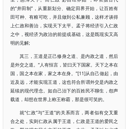
的“井田制”，从重新划分、确定田界开始，让百姓有
田可种、有粮可吃，并且做到公私兼顾，这样才谈得
上仁政和善治，实现天下太平。孟子将经济引入仁政
之中，视经济为政治的前提或基础，这是既现实又高
明的见解;
其三，王道是正己修身之道、是内政之道，然后
是外交之道。“人有恒言，皆曰天下国家。天下之本在
国，国之本在家，家之本在身。”[11]从自己做起，由
近及远，才能实现王道，这也符合所谓外交是内政之
延续的现代理念。如自己治下的百姓民不聊生，怨声
载道，却想在世界上称王称霸，那是很可笑的。
就“仁政”与“王道”的关系而言，两者似有交叉重
合之处，实则仁政从属于王道，仁政是王道的爱民之