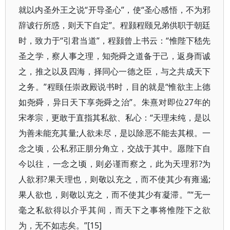
就以内圣外王之说“开导圣心”，使“圣心感悟，不为邪
辞诐行所惑，则天下自定”。程颢程颐兄弟供职于朝廷
时，致力于“引君当道”，程颢曾上书云：“惟陛下嵇先
圣之学，察人事之理，知尧舜之道备于己，返身而诚
之，推之以及四海，择同心一德之臣，与之共成天下
之务。”程颐任崇政殿说书时，目的就是“惟欲主上德
如尧舜，异日天下享尧舜之治”。朱熹对即位27年的
宋孝宗，更敢于直指其私欲、私心：“天理未纯，是以
为善未能充其量;人欲未尽，是以除恶不能去其根。一
念之顷，公私邪正朋分角立，交战于其中。愿陛下自
今以往，一念之顷，则必谨而察之，此为天理邪?为
人欲邪?果天理也，则敬以充之，而不使其少有雍遏;
果人欲也，则敬以克之，而不使其少有凝滞。”“无一
毫之私欲得以介乎其间，而天下之事将惟陛下之欲
为，无不如志矣。”[15]