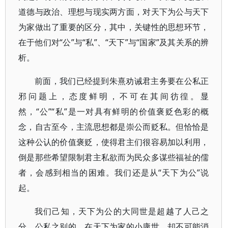
道德与政治、理想与现实两方面，对天下为公与天下
为家做出了重要的区分，其中，关键性的思想环节，
在于他们对“公”与“私”、“天下”与“国家”及其关系的辨
析。
前面，我们已经提到朱熹劝诫君主务要在公私正
邪问题上，态度鲜明，不可在其间彷徨。显
然，“公”“私”是一对具有鲜明的价值褒贬色彩的概
念，自古至今，主流思想都是崇公而贬私。但恰恰是
这种公认的价值褒贬，使得君主们很容易加以利用，
倒是那些希望限制君主私欲而为民众多谋些福祉的儒
者，会感到相当的困难。我们还是从“天下为公”说
起。
我们己知，天下为公的大同世是超越了人己之
分、公私之别的，在天下为家的小康世，却不可能消