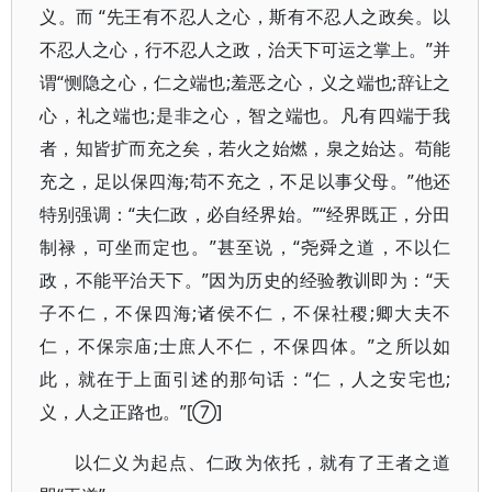
义。而 “先王有不忍人之心，斯有不忍人之政矣。以
不忍人之心，行不忍人之政，治天下可运之掌上。”并
谓“恻隐之心，仁之端也;羞恶之心，义之端也;辞让之
心，礼之端也;是非之心，智之端也。凡有四端于我
者，知皆扩而充之矣，若火之始燃，泉之始达。苟能
充之，足以保四海;苟不充之，不足以事父母。”他还
特别强调：“夫仁政，必自经界始。”“经界既正，分田
制禄，可坐而定也。”甚至说，“尧舜之道，不以仁
政，不能平治天下。”因为历史的经验教训即为：“天
子不仁，不保四海;诸侯不仁，不保社稷;卿大夫不
仁，不保宗庙;士庶人不仁，不保四体。”之所以如
此，就在于上面引述的那句话：“仁，人之安宅也;
义，人之正路也。”[⑦]
以仁义为起点、仁政为依托，就有了王者之道