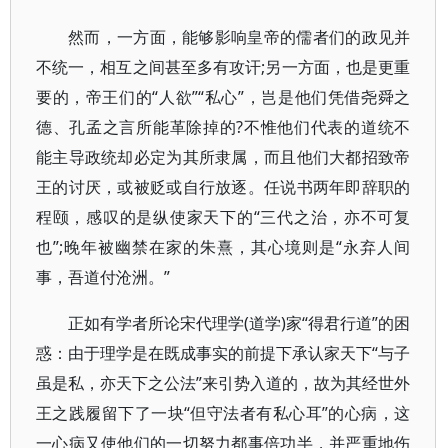
然而，一方面，能够影响皇帝的儒者们的政见并
不统一，相互之间甚至多有攻讦;另一方面，也是更重
要的，帝王们的“人欲”“私心”，岂是他们凭借尧舜之
德、孔孟之言所能革除掉的?不惟他们代表的道统不
能主导政统却必定为其所隶属，而且他们大都招致帝
王的讨厌，或被贬或自行放逐。任说书两年即辞职的
程颐，感叹的是纵使家天下的“三代之治，亦不可复
也”;晚年被幽禁在家的朱熹，其心境则是“永弃人间
事，吾道付沧洲。”
正如有学者所论宋代理学(道学)家“得君行道”的困
惑：由于理学是在既成事实的前提下承认家天下“与子
虽是私，亦天下之公法”来引势入道的，故为其经世外
王之践履留下了一块“但守法者有私心耳”的心病，这
一心病又使他们的一切努力都事倍功半，并严重地伤