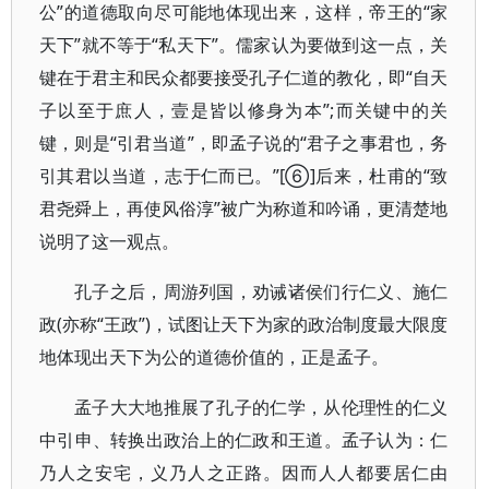
公”的道德取向尽可能地体现出来，这样，帝王的“家
天下”就不等于“私天下”。儒家认为要做到这一点，关
键在于君主和民众都要接受孔子仁道的教化，即“自天
子以至于庶人，壹是皆以修身为本”;而关键中的关
键，则是“引君当道”，即孟子说的“君子之事君也，务
引其君以当道，志于仁而已。”[⑥]后来，杜甫的“致
君尧舜上，再使风俗淳”被广为称道和吟诵，更清楚地
说明了这一观点。
孔子之后，周游列国，劝诫诸侯们行仁义、施仁
政(亦称“王政”)，试图让天下为家的政治制度最大限度
地体现出天下为公的道德价值的，正是孟子。
孟子大大地推展了孔子的仁学，从伦理性的仁义
中引申、转换出政治上的仁政和王道。孟子认为：仁
乃人之安宅，义乃人之正路。因而人人都要居仁由