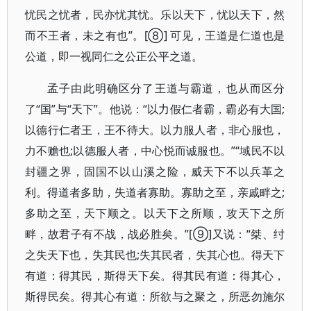
忧民之忧者，民亦忧其忧。乐以天下，忧以天下，然
而不王者，未之有也”。[⑧] 可见，王道是仁道也是
公道，即一视同仁之公正公平之道。
孟子由此明确区分了王道与霸道，也从而区分
了“国”与“天下”。他说：“以力假仁者霸，霸必有大国;
以德行仁者王，王不待大。以力服人者，非心服也，
力不赡也;以德服人者，中心悦而诚服也。”“域民不以
封疆之界，固国不以山溪之险，威天下不以兵革之
利。得道者多助，失道者寡助。寡助之至，亲戚畔之;
多助之至，天下顺之。以天下之所顺，攻天下之所
畔，故君子有不战，战必胜矣。”[⑨]又说：“桀、纣
之失天下也，失其民也;失其民者，失其心也。得天下
有道：得其民，斯得天下矣。得其民有道：得其心，
斯得民矣。得其心有道：所欲与之聚之，所恶勿施尔