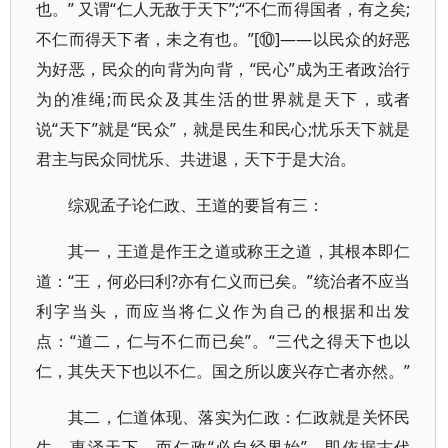
也。” 又谓“仁人无敌于天下”;“不仁而得国者，有之矣;
不仁而得天下者，未之有也。”[⑩]——以民众的好恶
为好恶，民众的向背为向背，“民心”成为王者政治行
为的准绳;而民众及其生活的世界就是天下，或者
说“天下”就是“民众”，就是民生和民心;忧乐天下就是
君主与民众同忧乐、共进退，天下于是大治。
综观孟子论仁政、王道的要旨有三：
其一，王道是作王之道或称王之道，其根本即仁
道：“王，何必曰利?亦有仁义而已矣。”统治者不应当
利字当头，而应当将仁义作为自己的根据和出发
点：“道二，仁与不仁而已矣”。“三代之得天下也以
仁，其失天下也以不仁。国之所以废兴存亡者亦然。”
其二，仁道体现、落实为仁政：仁政就是关怀民
生，惠泽天下。而仁政“必自经界始”，即依据古代