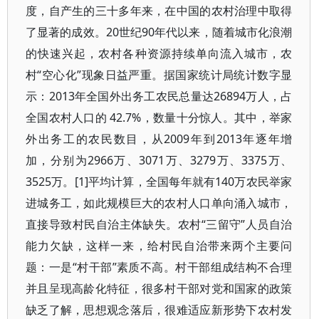
度，自产生的三十多年来，在中国的农村治理中取得
了显著的成效。20世纪90年代以来，随着城市化浪潮
的快速兴起，农村各种资源持续单向流入城市，农
村“空心化”现象日益严重。据国家统计局统计数字显
示：2013年全国外出务工农民总量达26894万人，占
全国农村人口的 42.7%，数量十分惊人。其中，举家
外出务工的农民数目，从2009年到2013年逐年增
加，分别为2966万、3071万、3279万、3375万、
3525万。[1]平均计算，全国每年就有140万农民举家
进城务工，如此规模巨大的农村人口单向涌入城市，
直接导致村民自治主体缺失。农村“三留守”人员自治
能力欠缺，这样一来，给村民自治带来两个主要问
题：一是“村干部”素质不高。村干部组成结构不合理
并且呈现高龄化特征，很多村干部对党和国家的政策
缺乏了解，思想观念落后，很难适应新形势下农村发