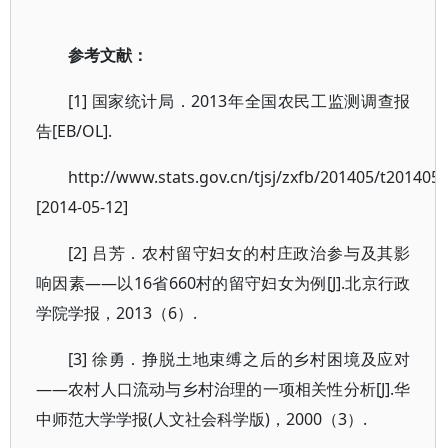
参考文献：
[1] 国家统计局．2013年全国农民工监测调查报
告[EB/OL].
http://www.stats.gov.cn/tjsj/zxfb/201405/t201405
[2014-05-12]
[2] 吕芳．农村留守妇女的村庄政治参与及其影
响因素——以16省660村的留守妇女为例[J].北京行政
学院学报，2013（6）.
[3] 徐勇．挣脱土地束缚之后的乡村困境及应对
——农村人口流动与乡村治理的一项相关性分析[J].华
中师范大学学报(人文社会科学版)，2000（3）.