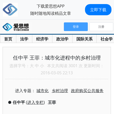
下载爱思想APP
立即下载
随时随地阅读精品文章
登录
注册
首页
法学
经济学
政治学
国际关系
社会学
任中平 王菲：城市化进程中的乡村治理
选择字号：
大
中
小
本文共阅读 3001 次 更新时间：
2016-03-05 22:13
进入专题：
城市化
乡村治理
政府购买公共服务
●
任中平
(
进入专栏
)
王菲