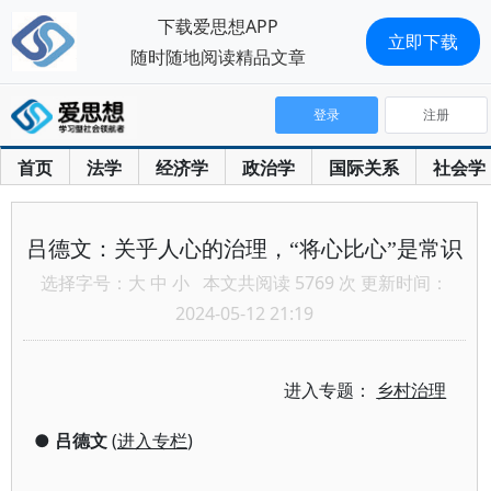
下载爱思想APP
立即下载
随时随地阅读精品文章
登录
注册
首页
法学
经济学
政治学
国际关系
社会学
吕德文：关乎人心的治理，“将心比心”是常识
选择字号：
大
中
小
本文共阅读 5769 次 更新时间：
2024-05-12 21:19
进入专题：
乡村治理
●
吕德文
(
进入专栏
)