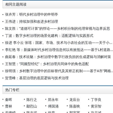
相同主题阅读
张卉芳：明代乡村治理中的申明亭
王伟进：持续加强和改进乡村治理
陈文胜：“道德可计算”的悖论——乡村积分制的伦理审视与边界反思
丁波：数字乡村治理的场景化建构：适配逻辑与实践形式
徐进 李小云 张瑶：国家、市场、技术与小农社会的互动——关于小农和乡村续存与发展的社会学笔记
李红艳 等：新媒体时代乡村治理信息何以有效抵达——基于L村道路修建历程的变迁分析
曲延春：技术祛魅：乡村治理中数字行政负担的生成逻辑与消解对策
王智慧：“同频型经纪”：乡村治理共同体中的角色适配
徐明强：乡村数字治理中的目标替代及其矫正机制——基于A市“网
贺雪峰：基层治理的底层逻辑与技术治理
热门专栏
秦晖
陈行之
郑永年
龙应台
丁学良
曹林
鄢烈山
傅国涌
陈嘉映
黄宗智
于建嵘
陈志武
徐贲
郭宇宽
马立诚