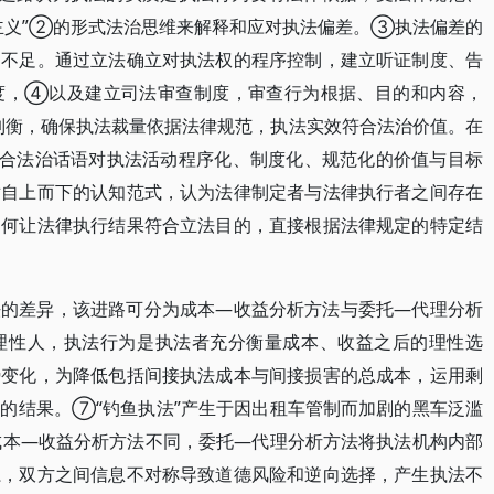
主义”②的形式法治思维来解释和应对执法偏差。③执法偏差的
和不足。通过立法确立对执法权的程序控制，建立听证制度、告
度，④以及建立司法审查制度，审查行为根据、目的和内容，
制衡，确保执法裁量依据法律规范，执法实效符合法治价值。在
符合法治话语对执法活动程序化、制度化、规范化的价值与目标
循自上而下的认知范式，认为法律制定者与法律执行者之间存在
如何让法律执行结果符合立法目的，直接根据法律规定的特定结
法的差异，该进路可分为成本—收益分析方法与委托—代理分析
理性人，执法行为是执法者充分衡量成本、收益之后的理性选
势变化，为降低包括间接执法成本与间接损害的总成本，运用剩
的结果。⑦“钓鱼执法”产生于因出租车管制而加剧的黑车泛滥
成本—收益分析方法不同，委托—代理分析方法将执法机构内部
系，双方之间信息不对称导致道德风险和逆向选择，产生执法不