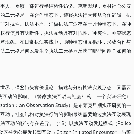
当事人、乡镇干部进行半结构性访谈。笔者发现，乡村社会公安
生的二元格局。在合作状态下，警察执法行为遵从合作逻辑，执
、非对抗性。执法不严、消极执法广泛存在于此种状态下。在冲
法权行使具有决断性，执法互动具有对抗性、冲突性。冲突状态
偏差现象。在日常执法实践中，两种状态相互循环，形成合作与
执法二元格局何以发生？执法二元格局反映了哪些问题？如何治
活世界，借鉴街头官僚理论，描述与分析执法实践形态；又需要
法互动的影响。《警察执法互动与社会结构：一个实证研究》
Organization：an Observation Study）是布莱克早期实证研究的一
的互动，社会结构对执法行为的影响最终需要通过执法互动表现
互动的影响存在差异。（15）以执法互动发起模式（Police
分为公民发起型互动（Citizen-Initiated Encounter）与警