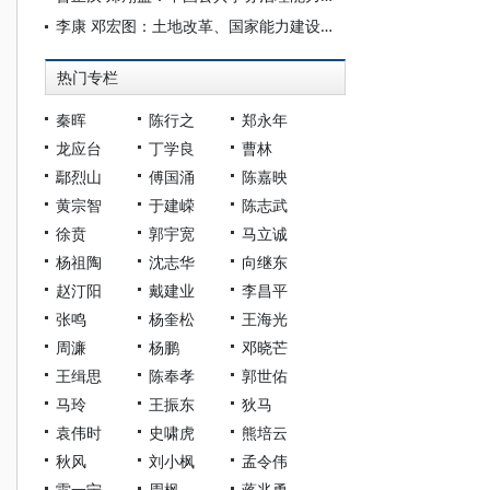
李康 邓宏图：土地改革、国家能力建设与工业化资本积累
热门专栏
秦晖
陈行之
郑永年
龙应台
丁学良
曹林
鄢烈山
傅国涌
陈嘉映
黄宗智
于建嵘
陈志武
徐贲
郭宇宽
马立诚
杨祖陶
沈志华
向继东
赵汀阳
戴建业
李昌平
张鸣
杨奎松
王海光
周濂
杨鹏
邓晓芒
王缉思
陈奉孝
郭世佑
马玲
王振东
狄马
袁伟时
史啸虎
熊培云
秋风
刘小枫
孟令伟
雷一宁
周枫
蒋兆勇