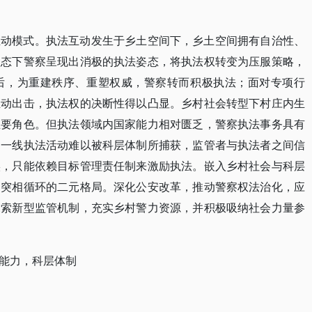
互动模式。执法互动发生于乡土空间下，乡土空间拥有自治性、
状态下警察呈现出消极的执法姿态，将执法权转变为压服策略，
后，为重建秩序、重塑权威，警察转而积极执法；面对专项行
主动出击，执法权的决断性得以凸显。乡村社会转型下村庄内生
主要角色。但执法领域内国家能力相对匮乏，警察执法事务具有
。一线执法活动难以被科层体制所捕获，监管者与执法者之间信
实，只能依赖目标管理责任制来激励执法。嵌入乡村社会与科层
冲突相循环的二元格局。深化公安改革，推动警察权法治化，应
探索新型监管机制，充实乡村警力资源，并积极吸纳社会力量参
能力，科层体制