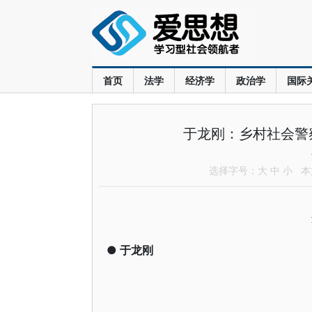
首页
法学
经济学
政治学
国际
于龙刚：乡村社会警
选择字号：
大
中
小
本文
●
于龙刚