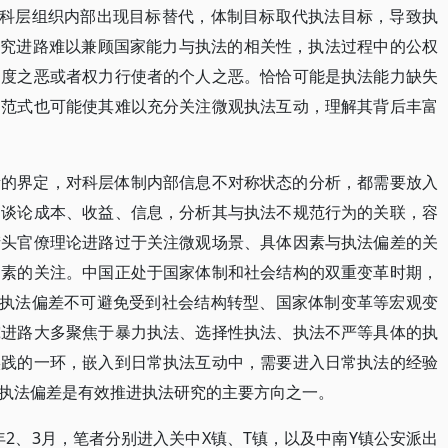
，科层组织内部出现目标替代，体制目标取代执法目标，导致执
一研究进路难以兼顾国家能力与执法的相关性，执法过程中的公权
制度之恶或者权力行使者的个人之恶。恰恰可能是执法能力缺失
知范式也可能使其难以充分关注微观执法互动，理解其背后丰富
素的界定，对科层体制内部信息不对称状态的分析，都需要放入
的谈论成本、收益、信息，分析其与执法不规范行为的关联，容
街头官僚理论进路过于关注微观场景、具体因素与执法偏差的关
因素的关注。中国正处于国家体制和社会结构的双重变革时期，
。执法偏差不可避免受到社会结构转型、国家体制变革等宏观变
究进路大多聚焦于暴力执法、选择性执法、执法不严等具体的执
实践的一环，嵌入到日常执法互动中，需要进入日常执法的经验
执法偏差是有效推进执法研究的主要方向之一。
015年2、3月，笔者分别进入关中X镇、T镇，以及中南Y镇公安派出