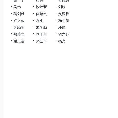
吴伟
沙叶新
刘瑜
葛剑雄
储昭根
吴稼祥
许之远
袁刚
杨小凯
吴励生
朱学勤
潘维
郑秉文
莫于川
羽之野
谢志浩
孙立平
杨光