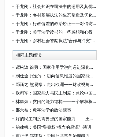
于龙刚：社会知识在司法中的运用及其优化
于龙刚：乡村基层执法的生态塑造及优化路径
于龙刚：行政偏差的政治矫正——对信访体制的功能分析
于龙刚：关于法学读书的一些感想和心得
于龙刚：乡村社会警察执法“合作与冲突”二元格局及其解释
相同主题阅读
谭松涛 徐勇：国家作用学说的递进深化：职能、能力与功能
刘仕金 张爱军：迈向信息维度的国家能力建构：因由寻绎、路径选择与原则遵循
邓涵之 熊易寒：走出欧洲——财政视角下的国家构建与政治发展
欧树军：国家能力与民主制度：兼论中国式现代化的世界意义
林辉煌：贫困的能力结构——一个解释框架
邵六益：数字法学的政法观察
好的民主制度需要强的国家能力 ——王绍光民主研究访谈录
鲍律帆：美国“警察权”概念的起源与演进
曹正汉 郑翔益：中国公共事务治理能力的强与弱