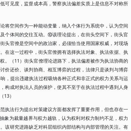
有低可见度，监督成本高，警察执法偏差实质上是信息不对称所
理论将空间作为一种能动变量，纳入个体行为系统中，认为空间
以及个体间的交往互动。⑩该理论提出，在街头空间下，街头官
。街头官僚是空间中的政治家，必须恰当使用国家权威，对现场
律。在这一过程中，街头官僚拥有选择执法对象、执法依据、执
权。（11）街头官僚理论进路下，执法偏差被作为执法协商的
象讨价还价、谈判协商、相互博弈的过程，法律只是谈判与博弈
影响，提出违建执法过程吸纳各种正式和非正式的权力关系与运
认，构成对执法人员的保护，使其不至于在执法过程中遇到人身
（13）
规范执法行为提出对策建议方面都发挥了重要作用，但也存在一
差抽象为裁量越界与权力越轨，认为权利对权力制约不足，权力
因。该研究进路缺乏对科层组织内部结构与内部管理的关注。有