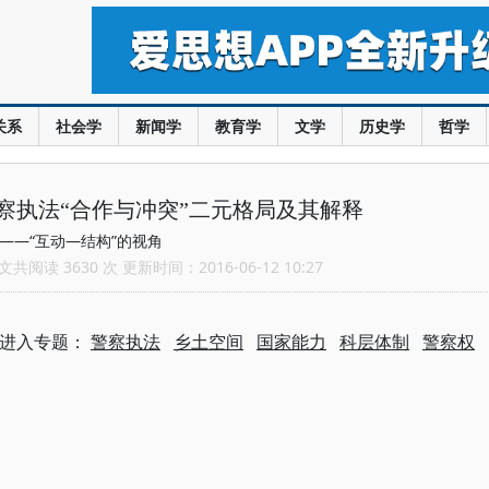
关系
社会学
新闻学
教育学
文学
历史学
哲学
察执法“合作与冲突”二元格局及其解释
——“互动—结构”的视角
共阅读 3630 次 更新时间：2016-06-12 10:27
进入专题：
警察执法
乡土空间
国家能力
科层体制
警察权