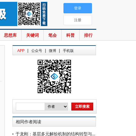
登录
注册
思想库
关键词
笔会
科普
排行
|
|
|
APP
公众号
微博
手机版
相同作者阅读
于龙刚：基层多元解纷机制的结构转型与模式分化