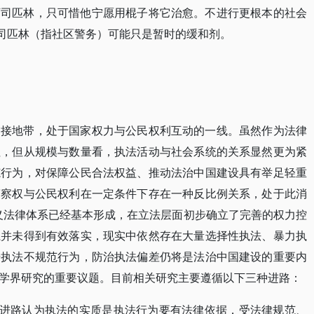
阿司匹林，只可惜他宁愿用棍子将它治愈。不进行更根本的社会
阿司匹林（指社区警务）可能只是暂时的缓和剂。
交接地带，处于国家权力与公民权利互动的一线。虽然作为法律
征，但从规模与数量看，执法活动与社会系统的关系显然更为紧
范行为，对保障公民合法权益、推动法治中国建设具有举足轻重
警察权与公民权利在一定条件下存在一种反比例关系，处于此消
义法律体系已经基本形成，在立法层面初步确立了完善的权力控
系并未得到有效落实，现实中依然存在大量选择性执法、暴力执
击执法不规范行为，防治执法偏差仍将是法治中国建设的重要内
学界研究的重要议题。目前相关研究主要遵循以下三种进路：
究进路认为执法的实质是执法行为要有法律依据，受法律规范、