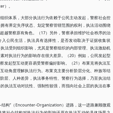
nter）。
性组织体系，大部分执法行为依赖于公民主动发起，警察社会控
民拥有界定失序状态、划定警察管辖范围的权利，执法活动围绕
超越警察原有角色。（17）另外，警察承担维护社会秩序的治
介入公民生活，执法具有选择性，是否发动取决于证据收集状
）执法受到组织影响，尤其是警察组织的内部管理、执法激励机
因素对执法行为的影响存在很大差异。（20）例如，公民发起型
察发起型互动更容易受警察偏好影响。（21）布莱克将执法互
的互动角度理解执法行为。布莱克主要分析阶层分化、种族等结
于阶层、人种差异，执法事务特性、警察行为选择，乃至执法结
层的执法互动对抗性、强制性较强，而指向社会上层的执法在事
（Encounter-Organization）进路，这一进路兼顾微观
并将社会结构对执法行为的影响还原在执法互动的具体场景之