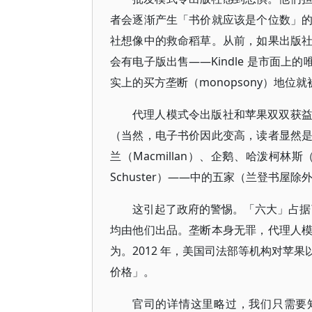
者会逐渐产生「书价就应该是个位数」
社想像中的救命稻草。从前，如果出版社不
会有电子版出售——Kindle 是市面上的唯一
实上的买方垄断（monopsony）地位
代理人模式令出版社和苹果双双获
（当然，电子书价因此变高，读者显然
兰（Macmillan）、企鹅、哈泼柯林斯（H
Schuster）——中的五家（兰登书
这引起了政府的警惕。「六大」占据了
均由他们出品。垄断本身无罪，代理人
为。2012 年，美国司法部等机构对苹
价格」。
官司的详情这里略过，我们只需要知