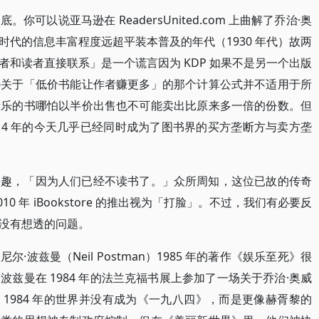
可以说亚马逊在 ReadersUnited.com 上曲解了乔治·奥
代的信息丰富程度远超平装本普及的年代（1930 年代）故两
和读者直接联系」是一个谎言因为 KDP 如果不是另一个出版
逊关于「低价书能让作者赚更多」的那个计算公式并不适用于所
音乐的书哪怕以半价出售也不可能卖出比原来多一倍的份数。但
14 年的今天几乎已经同时成为了图书界的买方垄断方与卖方垄
兴趣，「因为人们已经不读书了。」众所周知，这位已故的传奇
0 年 iBookstore 的推出视为「打脸」。不过，我们有必要反
没有想透的问题。
波兹曼（Neil Postman）1985 年的著作《娱乐至死》很
兹曼在 1984 年的法兰克福书展上参加了一场关于乔治·奥威
1984 年的世界并没有成为《一九八四》，而是更像赫胥黎的