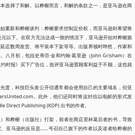
基本选择了和解。以桦榭而言，和解的条款之一，是亚马逊在两
开始重新和桦榭谈判：桦榭要求控制定价权，而亚马逊则希望将
9.99 美元以下。在双方无法达成一致的情况下，亚马逊开始对桦榭旗
括延迟数周发货、将平装本下架等等。出版界顿时哗然，作家和
月初，包括史蒂芬·金和约翰·葛里逊（John Grisham）在
《纽约时报》买下广告位，批评亚马逊置顾客利益于不顾，这也就
曝光度，科技巨头发公开信通常都会使用自己的主要域名，但亚
rsUnited.com。此外，他们还同时将这封信以电邮的形式发
rect Publishing (KDP) 出书的作者。
版社）和桦榭（出版社）打架，前者在商店里杯葛后者的书，导致
议。亚马逊的反应是……号召自己旗下的作者以及读者给桦榭的