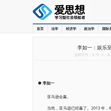
首页
法学
经济学
政治学
国际
李如一：娱乐
选择字号：
大
中
小
本文
●
李如一
亚马逊会赢。
当然，亚马逊已经赢了。2013 年，