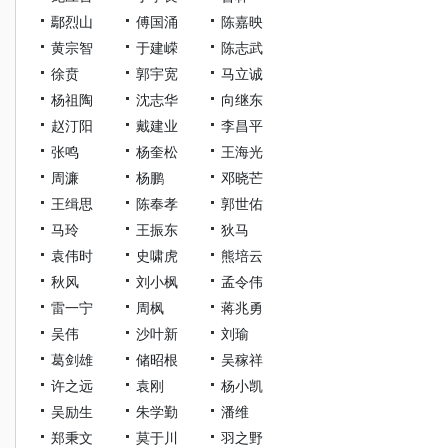
鄢烈山
傅国涌
陈嘉映
黄宗智
于建嵘
陈志武
徐贲
郭宇宽
马立诚
杨祖陶
沈志华
向继东
赵汀阳
戴建业
李昌平
张鸣
杨奎松
王海光
周濂
杨鹏
邓晓芒
王缉思
陈奉孝
郭世佑
马玲
王振东
狄马
袁伟时
史啸虎
熊培云
秋风
刘小枫
孟令伟
雷一宁
周枫
蒋兆勇
吴伟
沙叶新
刘瑜
葛剑雄
储昭根
吴稼祥
许之远
袁刚
杨小凯
吴励生
朱学勤
潘维
郑秉文
莫于川
羽之野