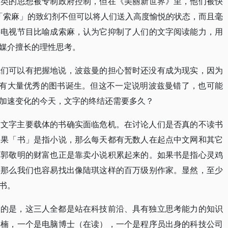
人类的思想被专制政府控制，但在《美丽新世界》里，他们被快
叫「索麻」的致幻剂不但可以将人们送入高度愉悦的状态，而且毫
将电视节目比喻成索麻，认为它抑制了人们的文字阅读能力，用
媒介擅长的理性思考。
我们可以有把握地说，波兹曼的担心暂时还没有成为现实，因为
 年代都还有大量优秀的图书诞生。但这不一定说明波兹曼错了，也可能
加速变化的今天，文字的终结还需要多久？
为文字主要载体的书确实面临危机。在讨论人们是否真的不读书
如果「书」是指小说，那么每天都有无数人在起点中文网和其它
，郭敬明的财富也正是靠卖小说积累起来的。如果书是指心灵鸡
，那么我们也容易找出像陆琪这样的百万级别作家。显然，至少
书。
趣的是，这三人全都是站在科技前沿、具有独立思考能力的知识
和李楠，一个是电脑博士（在读），一个是程序员出身的科技公司