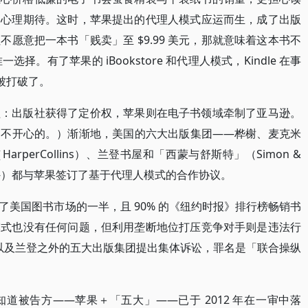
的心理期待。这时，苹果提出的代理人模式应运而生，成了出版
愿意把一本书「贱卖」至 $9.99 美元，那就意味着这本书不
选择。有了苹果的 iBookstore 和代理人模式，Kindle 在事
就被打破了。
益：出版社获得了定价权，苹果则在电子书领域牵制了亚马逊。
是不开心的。）渐渐地，美国的六大出版集团——桦榭、麦克米
arperCollins）、兰登书屋和「西蒙与舒斯特」（Simon &
屋除外）都与苹果签订了基于代理人模式的合作协议。
美国图书市场的一半，且 90% 的《纽约时报》排行榜畅销书
模式也没有任何问题，但利用垄断地位打压竞争对手则是违法行
果以及兰登之外的五大出版集团提出集体诉讼，罪名是「联合操纵
道被告方——苹果＋「五大」——已于 2012 年在一审中落