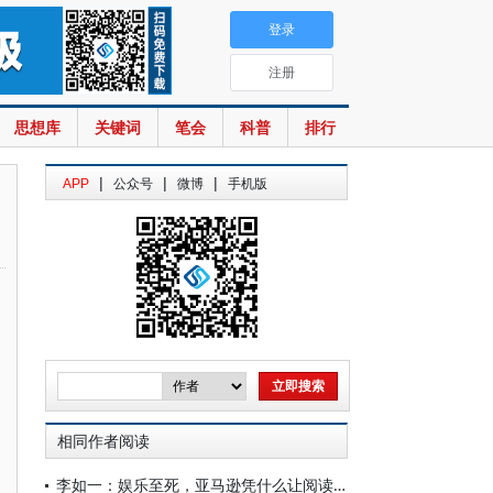
登录
注册
思想库
关键词
笔会
科普
排行
|
|
|
APP
公众号
微博
手机版
相同作者阅读
李如一：娱乐至死，亚马逊凭什么让阅读重生？