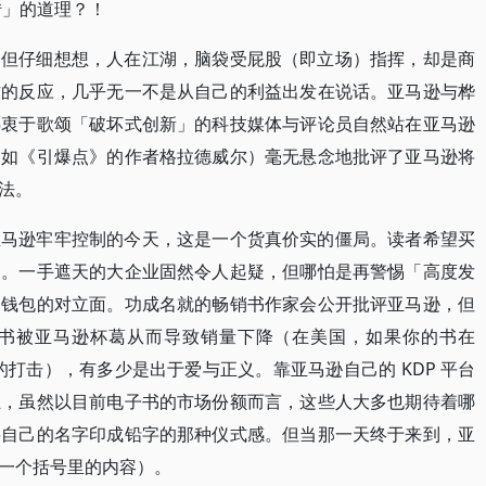
转」的道理？！
，但仔细想想，人在江湖，脑袋受屁股（即立场）指挥，却是商
方的反应，几乎无一不是从自己的利益出发在说话。亚马逊与桦
热衷于歌颂「破坏式创新」的科技媒体与评论员自然站在亚马逊
例如《引爆点》的作者格拉德威尔）毫无悬念地批评了亚马逊将
法。
亚马逊牢牢控制的今天，这是一个货真价实的僵局。读者希望买
点。一手遮天的大企业固然令人起疑，但哪怕是再警惕「高度发
己钱包的对立面。功成名就的畅销书作家会公开批评亚马逊，但
书被亚马逊杯葛从而导致销量下降（在美国，如果你的书在
灭性的打击），有多少是出于爱与正义。靠亚马逊自己的 KDP 平台
主，虽然以目前电子书的市场份额而言，这些人大多也期待着哪
将自己的名字印成铅字的那种仪式感。但当那一天终于来到，亚
一个括号里的内容）。