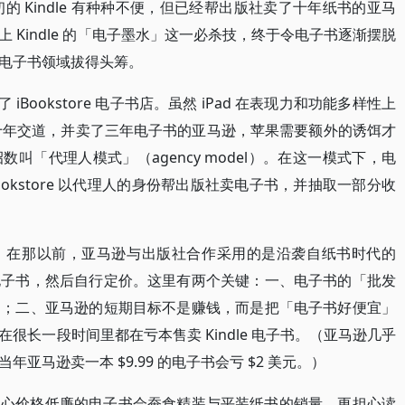
初的 Kindle 有种种不便，但已经帮出版社卖了十年纸书的亚马
 Kindle 的「电子墨水」这一必杀技，终于令电子书逐渐摆脱
电子书领域拔得头筹。
了 iBookstore 电子书店。虽然 iPad 在表现力和功能多样性上
打了十年交道，并卖了三年电子书的亚马逊，苹果需要额外的诱饵才
叫「代理人模式」（agency model）。在这一模式下，电
iBookstore 以代理人的身份帮出版社卖电子书，并抽取一部分收
。在那以前，亚马逊与出版社合作采用的是沿袭自纸书时代的
电子书，然后自行定价。这里有两个关键：一、电子书的「批发
定；二、亚马逊的短期目标不是赚钱，而是把「电子书好便宜」
很长一段时间里都在亏本售卖 Kindle 电子书。（亚马逊几乎
亚马逊卖一本 $9.99 的电子书会亏 $2 美元。）
担心价格低廉的电子书会蚕食精装与平装纸书的销量，更担心读