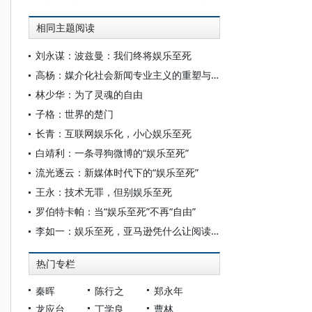
相同主题阅读
刘永谋：波兹曼：我们终将娱乐至死
高杨：媒介化社会新闻专业主义的重塑与坚守
林少华：为了灵魂的自由
子格：世界的楚门
长青：互联网娱乐化，小心娱乐至死
白靖利：一条寻狗微博的“娱乐至死”
流光逐云：新媒体时代下的“娱乐至死”
王永：技术无罪，但别娱乐至死
罗伯特卡帕：当“娱乐至死”不再“自由”
李如一：娱乐至死，亚马逊凭什么让阅读重生？
热门专栏
秦晖
陈行之
郑永年
龙应台
丁学良
曹林