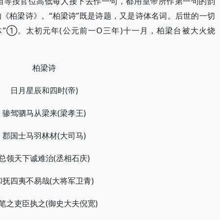
相等按官位高低每人接下去作一句，都用皇帝所作第一句的韵
《柏梁诗》。“柏梁诗”既是诗题，又是诗体名词。后世的一切
体”①。太初元年(公元前一O三年)十一月，柏梁台被大火烧
。
柏梁诗
日月星辰和四时(帝)
骖驾驷马从梁来(梁孝王)
郡国士马羽林材(大司马)
总领天下诚难治(丞相石庆)
和抚四夷不易哉(大将军卫青)
笔之吏臣执之(御史大夫倪宽)