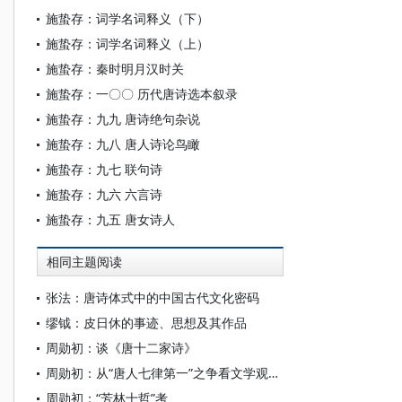
施蛰存：词学名词释义（下）
施蛰存：词学名词释义（上）
施蛰存：秦时明月汉时关
施蛰存：一〇〇 历代唐诗选本叙录
施蛰存：九九 唐诗绝句杂说
施蛰存：九八 唐人诗论鸟瞰
施蛰存：九七 联句诗
施蛰存：九六 六言诗
施蛰存：九五 唐女诗人
相同主题阅读
张法：唐诗体式中的中国古代文化密码
缪钺：皮日休的事迹、思想及其作品
周勋初：谈《唐十二家诗》
周勋初：从“唐人七律第一”之争看文学观念的演变
周勋初：“芳林十哲”考