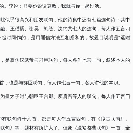
的。李说：只要你说话算数，我就与你一起过活。
谢眺似乎很高兴和朋友联句，他的诗集中还有七篇连句诗：其中
王融、王僧孺、谢昊、刘绘、沈约共七人的连句，每人作五言四
一起时同作的，是用通信方法互相赠和的，故题目说明是“遥赠
》，是摹仿汉武帝与群臣联句，每人各作七言一句，叙述本人的
首，也是与群臣联句，每人作七言一句，各人讲他的本职。
他为皇太子时与朝臣王台卿、庾肩吾等人的联句，每人作五言四
中有联句诗十六首，都是每人作五言四句，有《拟古联句》、
花联句》等，题材有所扩大了。但象《送褚都曹联句》一首，全