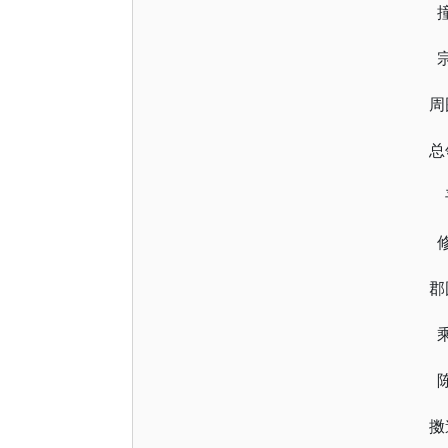
周
总
郡
擞