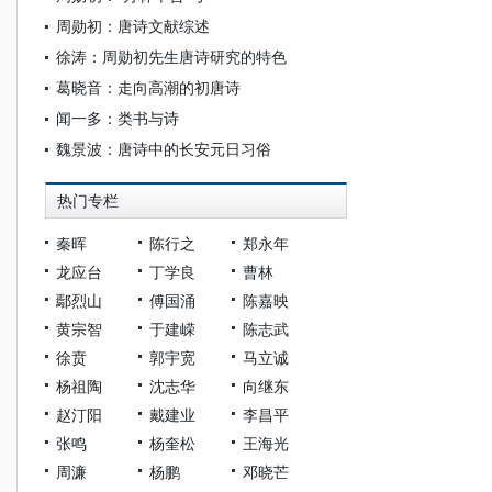
周勋初：唐诗文献综述
徐涛：周勋初先生唐诗研究的特色
葛晓音：走向高潮的初唐诗
闻一多：类书与诗
魏景波：唐诗中的长安元日习俗
热门专栏
秦晖
陈行之
郑永年
龙应台
丁学良
曹林
鄢烈山
傅国涌
陈嘉映
黄宗智
于建嵘
陈志武
徐贲
郭宇宽
马立诚
杨祖陶
沈志华
向继东
赵汀阳
戴建业
李昌平
张鸣
杨奎松
王海光
周濂
杨鹏
邓晓芒