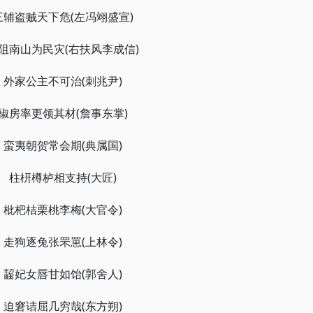
三辅盗贼天下危(左冯翊盛宣)
阻南山为民灾(右扶风李成信)
外家公主不可治(刺兆尹)
椒房率更领其材(詹事东掌)
蛮夷朝贺常会期(典属国)
柱枅樽栌相支持(大匠)
枇杷桔栗桃李梅(大官令)
走狗逐兔张罘罳(上林令)
齧妃女唇甘如饴(郭舍人)
迫窘诘屈几穷哉(东方朔)