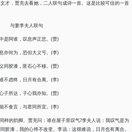
有文才，贾充去看她，二人联句成诗一首。这是比较可信的一首
与妻李夫人联句
中是阿谁，叹息声正悲。(贾)
息亦何为，恐但大义亏。(李)
义同胶漆，匪石心不移。(贾)
谁不虑终，日月有合离。(李)
心子所达，子心我亦知。(贾)
能不食言，与君同所宜。(李)
同样的韵脚。贾充问：谁在屋子里叹气?李夫人说：我叹气是为
情同胶漆，我的心终不改变。李说：这很难说，日月也有离合。