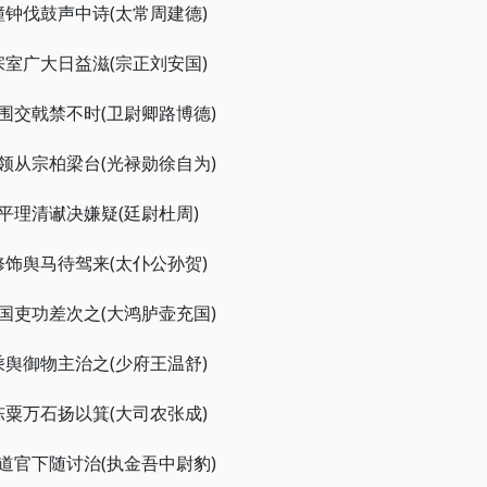
撞钟伐鼓声中诗(太常周建德)
宗室广大日益滋(宗正刘安国)
围交戟禁不时(卫尉卿路博德)
领从宗柏梁台(光禄勋徐自为)
平理清谳决嫌疑(廷尉杜周)
修饰舆马待驾来(太仆公孙贺)
国吏功差次之(大鸿胪壶充国)
乘舆御物主治之(少府王温舒)
陈粟万石扬以箕(大司农张成)
道官下随讨治(执金吾中尉豹)