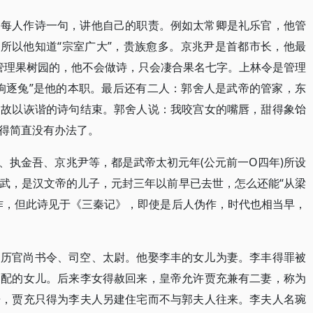
，每人作诗一句，讲他自己的职责。例如太常卿是礼乐官，他管
，所以他知道“宗室广大”，贵族愈多。京兆尹是首都市长，他最
是管理果树园的，他不会做诗，只会凄合果名七字。上林令是管理
狗逐兔”是他的本职。最后还有二人：郭舍人是武帝的管家，东
。故以诙谐的诗句结束。郭舍人说：我咬宫女的嘴唇，甜得象饴
得简直没有办法了。
、执金吾、京兆尹等，都是武帝太初元年(公元前一O四年)所设
武，是汉文帝的儿子，元封三年以前早已去世，怎么还能“从梁
作，但此诗见于《三秦记》，即使是后人伪作，时代也相当早，
，历官尚书令、司空、太尉。他娶李丰的女儿为妻。李丰得罪被
郭配的女儿。后来李女得赦回来，皇帝允许贾充兼有二妻，称为
居，贾充只得为李夫人另建住宅而不与郭夫人往来。李夫人名琬