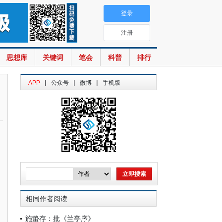
登录
注册
思想库
关键词
笔会
科普
排行
|
|
|
APP
公众号
微博
手机版
相同作者阅读
施蛰存：批《兰亭序》