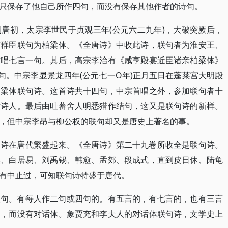
只保存了他自己所作四句，而没有保存其他作者的诗句。
唐初，太宗李世民于贞观三年(公元六二九年)，大破突厥后，
与群臣联句为柏梁体。《全唐诗》中收此诗，联句者为淮安王、
首唱七言一句。其后，高宗李治有《咸亨殿宴近臣诸亲柏梁体》
句。中宗李显景龙四年(公元七一O年)正月五日在蓬莱宫大明殿
柏梁体联句诗。这首诗共十四句，中宗首唱之外，参加联句者十
女诗人。最后由吐蕃舍人明悉猎作结句，这又是联句诗的新样。
，但中宗李昂与柳公权的联句却又是唐史上著名的事。
句诗在唐代繁盛起来。《全唐诗》第二十九卷所收全是联句诗。
然、白居易、刘禹锡、韩愈、孟郊、段成式，直到皮日休、陆龟
有中止过，可知联句诗特盛于唐代。
联句。有每人作二句或四句的。有五言的，有七言的，也有三言
物，而没有对话体。象贾充和李夫人的对话体联句诗，文学史上