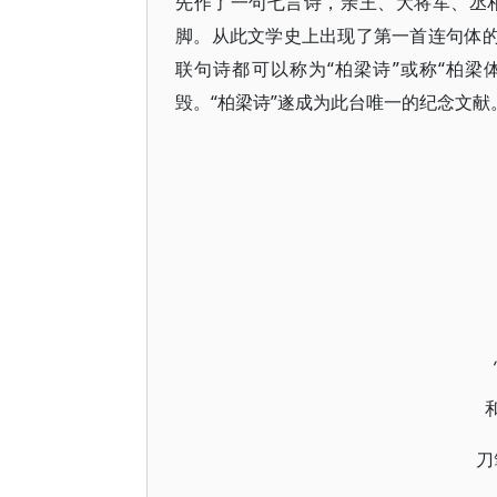
先作了一句七言诗，亲王、大将军、丞
脚。从此文学史上出现了第一首连句体的
联句诗都可以称为“柏梁诗”或称“柏梁
毁。“柏梁诗”遂成为此台唯一的纪念文献
刀