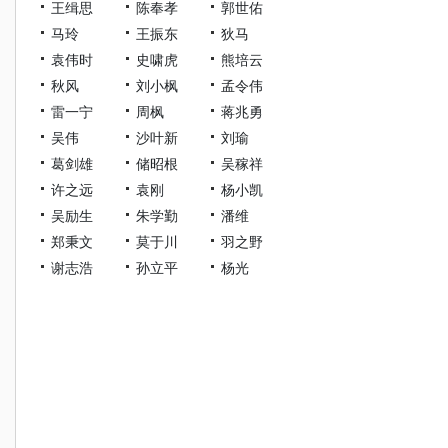
王缉思
陈奉孝
郭世佑
马玲
王振东
狄马
袁伟时
史啸虎
熊培云
秋风
刘小枫
孟令伟
雷一宁
周枫
蒋兆勇
吴伟
沙叶新
刘瑜
葛剑雄
储昭根
吴稼祥
许之远
袁刚
杨小凯
吴励生
朱学勤
潘维
郑秉文
莫于川
羽之野
谢志浩
孙立平
杨光