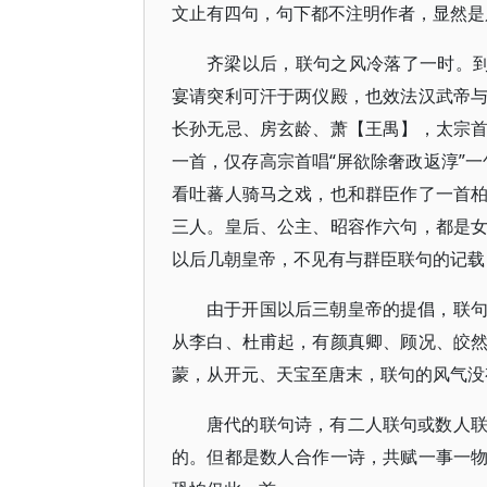
文止有四句，句下都不注明作者，显然是
齐梁以后，联句之风冷落了一时。到
宴请突利可汗于两仪殿，也效法汉武帝
长孙无忌、房玄龄、萧【王禺】，太宗
一首，仅存高宗首唱“屏欲除奢政返淳”一
看吐蕃人骑马之戏，也和群臣作了一首
三人。皇后、公主、昭容作六句，都是
以后几朝皇帝，不见有与群臣联句的记载
由于开国以后三朝皇帝的提倡，联
从李白、杜甫起，有颜真卿、顾况、皎
蒙，从开元、天宝至唐末，联句的风气没
唐代的联句诗，有二人联句或数人
的。但都是数人合作一诗，共赋一事一