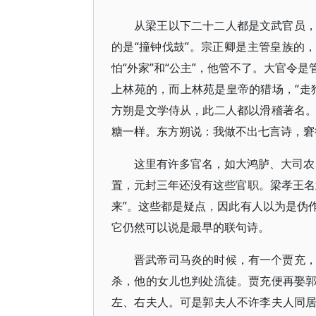
从梁王以下二十二人都是文武官员
的是“撞钟伐鼓”。宗正卿是主管皇族的
怕“外家”和“公主”，他管不了。大官令
上林苑的，而上林苑是皇帝的猎场，“走
方朔是文学侍从，此二人都以滑稽著名
糖一样。东方朔说：我做不出七言诗，窘
这里有许多官名，如大鸿胪、大司农
置，元封三年还没有这些官职。梁孝王名
来”。这些都是疑点，因此有人以为是伪
它仍然可以说是最早的联句诗。
晋武帝司马炎的时候，有一个贾充
杀，他的女儿也判处流徒。贾充便再娶
左、右夫人。可是郭夫人不许李夫人同