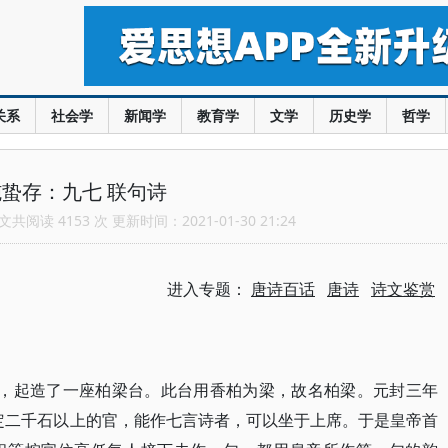
关系
社会学
新闻学
教育学
文学
历史学
哲学
蛰存：九七 联句诗
共阅读 4153 次 更新时间：2021-01-30 21:24
进入专题：
唐诗百话
唐诗
诗文鉴赏
春，起造了一座柏梁台。此台用香柏为梁，故名柏梁。元封三年
规定二千石以上的官，能作七言诗者，可以坐于上席。于是皇帝首