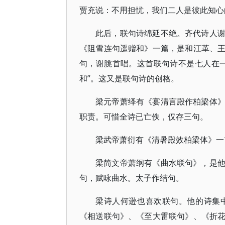
贾充说：不用担忧，我们二人是彼此知心
此后，联句诗绵延不绝。齐代诗人
《阻雪连句遥赠和》一篇，是和江革、
句，谢朓首唱。这首联句诗不是七人在
和”。这又是联句诗的创格。
梁元帝萧绎有《宴清言殿作柏梁体
职责。可惜全诗已亡佚，仅存三句。
梁武帝萧衍有《清暑殿效柏梁体》一
梁简文帝萧纲有《曲水联句》，是
句，赋咏曲水。太子作结句。
梁诗人何逊也喜欢联句。他的诗集
《相送联句》、《至大雷联句》、《折