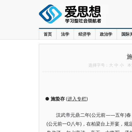
首页
法学
经济学
政治学
国际
施
选择字号：
大
中
小
本文
●
施蛰存
(
进入专栏
)
汉武帝元鼎二年(公元前——五年)
(公元前一O八年)，在柏梁台上开宴，