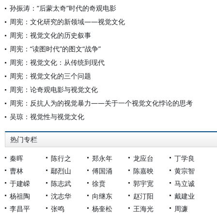
孙振涛：“后蒙太奇”时代的奇观电影
周宪：文化研究的新领域——视觉文化
周宪：视觉文化的历史叙事
周宪：“读图时代”的图文“战争”
周宪：视觉文化：从传统到现代
周宪：视觉文化的三个问题
周宪：论奇观电影与视觉文化
周宪：反抗人为的视觉暴力——关于一个视觉文化悖论的思考
吴琼：视觉性与视觉文化
热门专栏
秦晖
陈行之
郑永年
龙应台
丁学良
曹林
鄢烈山
傅国涌
陈嘉映
黄宗智
于建嵘
陈志武
徐贲
郭宇宽
马立诚
杨祖陶
沈志华
向继东
赵汀阳
戴建业
李昌平
张鸣
杨奎松
王海光
周濂