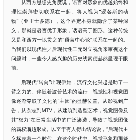
从西方思想史角度说，语言对形象的优越始终和
理性崇拜密切联系在一起。将人视为“逻各斯的动
物”（亚里士多德），这个界定本身就隐含了某种深
义，那就是语言优于形象，话语高于图形。这种传统
又是和西方一以贯之的“语言中心论”联系在一起的。
当我们以现代性／后现代性二元对立视角来审视这个
问题时，一些令人感兴趣的历史线索便赫然呈现于眼
前。
后现代“转向”出现伊始，流行文化兴起是助了一
臂之力的。伴随着波普艺术的流行，视觉性和视觉图
像逐渐夺取了文化的“主因”的显赫位置。从影视到广
告，从杂志到MTV，从建筑到造型艺术，视觉图像及
其“权力”在日常生活中的广泛渗透，导致了视觉图像
的霸权渐趋形成。以至于有人得出结论说，“后现代主
义标志着一个时代，在这个时代中，视觉形象和那些